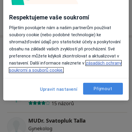
Koho hledáte?
Gynekolog
Chirurg
Ortoped
Respektujeme vaše soukromí
Hledejte jinou specializaci
Přijetím povolujete nám a našim partnerům používat
soubory cookie (nebo podobné technologie) ke
shromažďování údajů pro statistické účely a poskytování
Specialisté
Ověřte svou pojišťovnu
obsahu na základě vašich zvyklostí při procházení. Své
preference můžete kdykoli zkontrolovat a aktualizovat v
Gynekolog
nastavení. Další informace naleznete v
zásadách ochrany
soukromí a souborů cookie.
MUDr. Marian Olejník
Přijmout
Upravit nastavení
Gynekolog
15 názorů
MUDr. Svatopluk Talla
Gynekolog