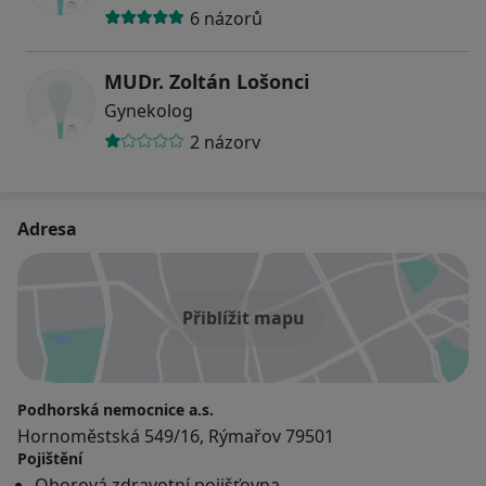
6 názorů
MUDr. Zoltán Lošonci
Gynekolog
2 názory
Adresa
Přiblížit mapu
Podhorská nemocnice a.s.
Hornoměstská 549/16, Rýmařov 79501
Pojištění
Oborová zdravotní pojišťovna