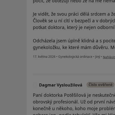
pocit, že obtěžuji nebo že na mě nemá
Je vidět, že svou práci dělá srdcem a ž
Člověk se u ní cítí v bezpečí a v dobrý
potkat doktora, který je nejen odborník
Odcházela jsem úplně klidná a s pocit
gynekoložku, ke které mám důvěru. M
podle ná
17. května 2026
•
Gynekologická ordinace
•
Jiný
•
Nahlásit
Dagmar Vysloužilová
Číslo ověřené
D
Paní doktorka Potěšilová je neskutečn
obrovský profesionál. Už od první náv
konečně u někoho, koho moje problém
nebere jen „podle tabulek“. Vše mi klid