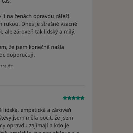
 čas.
e jí na ženách opravdu záleží.
ch rukou. Dnes je strašně vzácné
, ale zároveň tak lidský a milý.
em, že jsem konečně našla
oc doporučuji.
zoru uživatele Petra Hrochová
 zneužití
ě lidská, empatická a zároveň
štěvy jsem měla pocit, že jsem
y opravdu zajímají a kdo je
ně vysvětlila, nic nezlehčovala a