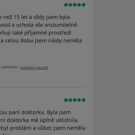
 než 15 let a vždy jsem byla
ivost a ochota vše srozumitelně
eňuji také příjemné prostředí
 Za celou dobu jsem nikdy neměla
podle názoru uživatele Simona Chorá
 vyšetření
•
Nahlásit zneužití
kou paní doktorku. Byla jsem
aní doktorka mě úplně uklidnila.
nebyl problém a vůbec jsem neměla