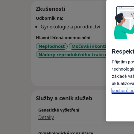
Zkušenosti
Odborník na:
Gynekologie a porodnictví
Hlavní léčená onemocnění
Neplodnost
Močová inkontinence
En
Respekt
a11y_sr
Nádory reprodukčního traktu
+4
Přijetím p
technologi
Více
základě vaš
o 
aktualizova
souborů co
Služby a ceník služeb
Genetické vyšetření
Detaily
Gynekologické konzultace