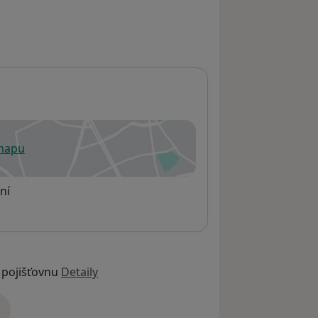
 mapu
 otevře v nové záložce
ní
 pojišťovnu
Detaily
adrese