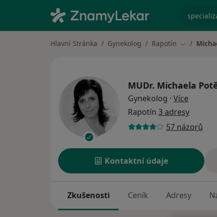
specializ
Hlavní Stránka
Gynekolog
Rapotín
Micha
Změna měs
MUDr.
Michaela Potě
o specia
Gynekolog
·
Více
Rapotín
3 adresy
57 názorů
Kontaktní údaje
Zkušenosti
Ceník
Adresy
Ná