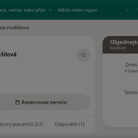
ace, nemoc nebo příjmení
Město nebo region
ela Potěšilová
ta
Objednejt
Neaktivní
šilová
lizacích
Dnes
9 Srpen
Tento 
Rezervovat termín
zory pacientů (57)
Odpovědi (1)