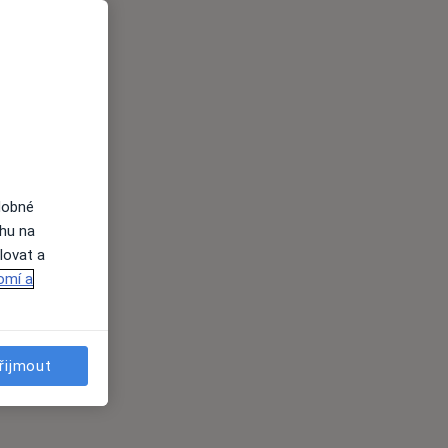
dobné
ahu na
lovat a
omí a
řijmout