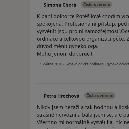
Simona Chorá
Číslo ověřené
S
K paní doktorce Potěšilové chodím více
spokojená. Profesionální přístup, pečl
vysvětlit jsou pro ni samozřejmostí.Oc
ordinace a celkovou organizaci péče.
důvod měnit gynekologa.
Mohu jenom doporučit.
17. května 2026
•
Gynekologická ordinace
•
gynekologické
Petra Hrochová
Číslo ověřené
P
Nikdy jsem nezažila tak hodnou a lids
strašně nervózní a bála jsem se, ale p
Všechno mi normálně vysvětlila, nic 