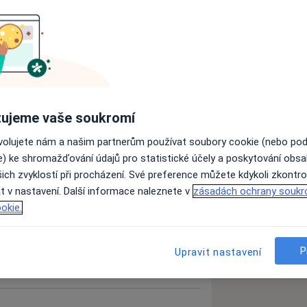
dometrióza
Menstruační poruchy
ujeme vaše soukromí
_more_diseases
ovolujete nám a našim partnerům používat soubory cookie (nebo po
e) ke shromažďování údajů pro statistické účely a poskytování obs
ich zvyklostí při procházení. Své preference můžete kdykoli zkontro
zkušenostech
t v nastavení. Další informace naleznete v
zásadách ochrany soukr
okie.
P
Upravit nastavení