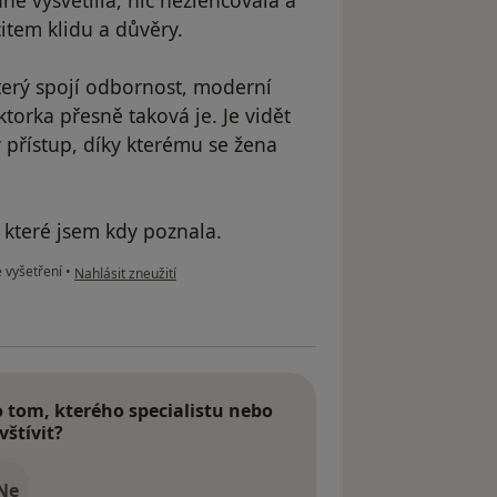
item klidu a důvěry.
který spojí odbornost, moderní
torka přesně taková je. Je vidět
 přístup, díky kterému se žena
 které jsem kdy poznala.
podle názoru uživatele Dagmar Vysloužilová
 vyšetření
•
Nahlásit zneužití
tom, kterého specialistu nebo
vštívit?
Ne