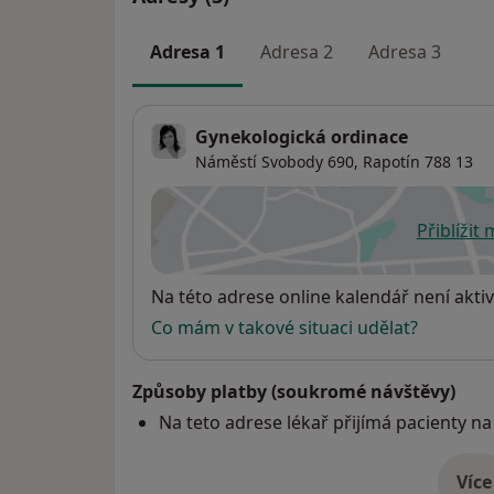
Adresa 1
Adresa 2
Adresa 3
Gynekologická ordinace
Náměstí Svobody 690,
Rapotín
788 13
Přiblížit
se
Dostupnost
Na této adrese online kalendář není aktiv
Co mám v takové situaci udělat?
Způsoby platby (soukromé návštěvy)
Na teto adrese lékař přijímá pacienty na
Více
o 