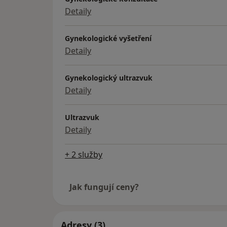
Detaily
Gynekologické vyšetření
Detaily
Gynekologický ultrazvuk
Detaily
Ultrazvuk
Detaily
+ 2 služby
Jak fungují ceny?
Adresy (3)