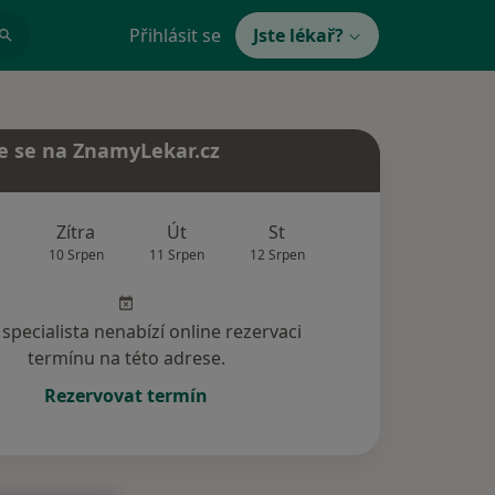
Přihlásit se
Jste lékař?
e se na ZnamyLekar.cz
Zítra
Út
St
Čt
Pá
10 Srpen
11 Srpen
12 Srpen
13 Srpen
14 Srp
specialista nenabízí online rezervaci
termínu na této adrese.
Rezervovat termín