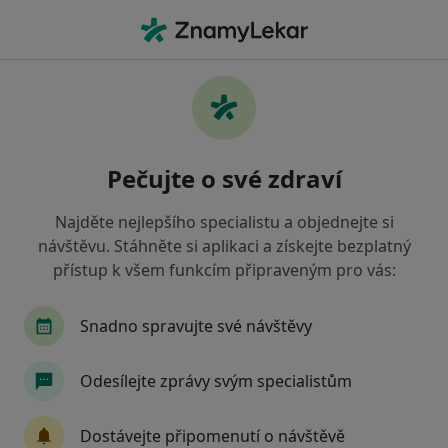
Hla
Co hledáte?
Hlavní Stránka
Nemoci
Nádory Reprodukčního Traktu
Nádory reprodukčního traktu -
Pečujte o své zdraví
informace, specialisté, otázky a
odpovědi
Najděte nejlepšího specialistu a objednejte si
návštěvu. Stáhněte si aplikaci a získejte bezplatný
přístup k všem funkcím připraveným pro vás:
Snadno spravujte své návštěvy
Informace
Odesílejte zprávy svým specialistům
Dbejte o své zdraví
Dostávejte připomenutí o návštěvě