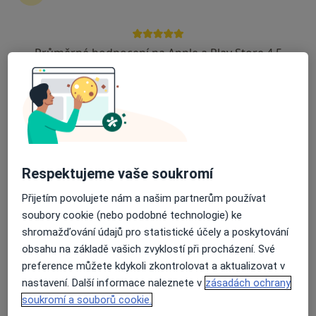
Zůstaňte doma a vyberte online konzultaci pro
zahájení nebo pokračování léčby. Pokud to
potřebujete, můžete si také objednat návštěvu v
Průměrné hodnocení na Apple a Play Store 4.5
ordinaci.
Zobrazit profily specialistů
Jak to funguje?
Respektujeme vaše soukromí
Odborníci
Přijetím povolujete nám a našim partnerům používat
soubory cookie (nebo podobné technologie) ke
shromažďování údajů pro statistické účely a poskytování
Michaela Potěšilová
obsahu na základě vašich zvyklostí při procházení. Své
preference můžete kdykoli zkontrolovat a aktualizovat v
Gynekolog
nastavení. Další informace naleznete v
zásadách ochrany
Šumperk
soukromí a souborů cookie.