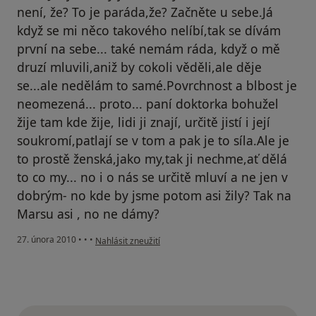
není, že? To je paráda,že? Začněte u sebe.Já
když se mi něco takového nelíbí,tak se dívám
první na sebe... také nemám ráda, když o mě
druzí mluvili,aniž by cokoli věděli,ale děje
se...ale nedělám to samé.Povrchnost a blbost je
neomezená... proto... paní doktorka bohužel
žije tam kde žije, lidi ji znají, určitě jistí i její
soukromí,patlají se v tom a pak je to síla.Ale je
to prostě ženská,jako my,tak ji nechme,ať dělá
to co my... no i o nás se určitě mluví a ne jen v
dobrým- no kde by jsme potom asi žily? Tak na
Marsu asi , no ne dámy?
podle názoru uživatele Pacient
27. února 2010
•
•
•
Nahlásit zneužití