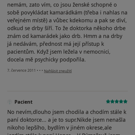
nemám, zato vím, co jsou ženské schopné o
sobě povykládat kamarádkám (třeba i nahlas na
veřejném místě) a vůbec kdekomu a pak se diví,
odkud se drby šíří. To že doktorka někoho drbe
znám od kamarádek jako drb. Hmm a na drby
já nedávám, přednost má její přístup k
pacientům. Když jsem ležela v nemocnici,
docela mě psychicky podpořila.
podle názoru uživatele Váš účet byl odstraněn
7. července 2011
•
•
•
Nahlásit zneužití
Pacient
No nevím,dlouho jsem chodila a chodím stále k
paní doktorce... a je to supr.Nikde jsem nenašla
nikoho lepšího, bydlím v jiném okrese,ale