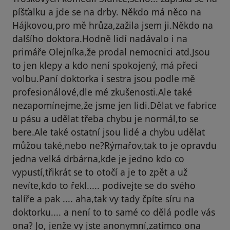
píšťalku a jde se na drby. Někdo má něco na
Hájkovou,pro mě hrůza,zažila jsem ji.Někdo na
dalšího doktora.Hodně lidí nadávalo i na
primáře Olejníka,že prodal nemocnici atd.Jsou
to jen klepy a kdo není spokojený, má přeci
volbu.Paní doktorka i sestra jsou podle mě
profesionálové,dle mé zkušenosti.Ale také
nezapomínejme,že jsme jen lidi.Dělat ve fabrice
u pásu a udělat třeba chybu je normál,to se
bere.Ale také ostatní jsou lidé a chybu udělat
můžou také,nebo ne?Rýmařov,tak to je opravdu
jedna velká drbárna,kde je jedno kdo co
vypustí,třikrát se to otočí a je to zpět a už
nevíte,kdo to řekl..... podívejte se do svého
talíře a pak .... aha,tak vy tady čpíte síru na
doktorku.... a není to to samé co dělá podle vás
ona? Jo, jenže vy jste anonymní,zatímco ona