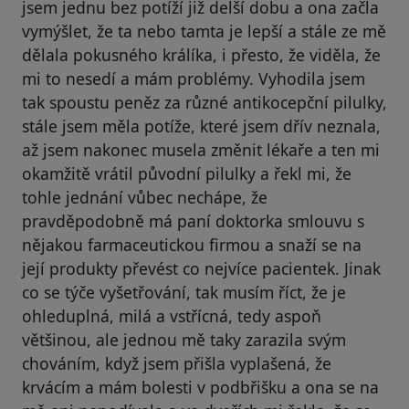
jsem jednu bez potíží již delší dobu a ona začla
vymýšlet, že ta nebo tamta je lepší a stále ze mě
dělala pokusného králíka, i přesto, že viděla, že
mi to nesedí a mám problémy. Vyhodila jsem
tak spoustu peněz za různé antikocepční pilulky,
stále jsem měla potíže, které jsem dřív neznala,
až jsem nakonec musela změnit lékaře a ten mi
okamžitě vrátil původní pilulky a řekl mi, že
tohle jednání vůbec nechápe, že
pravděpodobně má paní doktorka smlouvu s
nějakou farmaceutickou firmou a snaží se na
její produkty převést co nejvíce pacientek. Jinak
co se týče vyšetřování, tak musím říct, že je
ohleduplná, milá a vstřícná, tedy aspoň
většinou, ale jednou mě taky zarazila svým
chováním, když jsem přišla vyplašená, že
krvácím a mám bolesti v podbřišku a ona se na