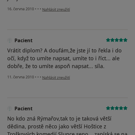
podle názoru uživatele Pacient
16. června 2010
•
•
•
Nahlásit zneužití
Pacient
Vrátit diplom? A doufám,že jste jí to řekla i do
očí, když to umíte napsat, umíte to i říct... ale
dobře, že to umíte aspoň napsat... síla.
podle názoru uživatele Pacient
11. června 2010
•
•
•
Nahlásit zneužití
Pacient
No kdo zná Rýmařov,tak to je taková větší
dědina, prostě něco jako větší Hoštice z
Troškových komedií Slunce,seno... zapíská se na