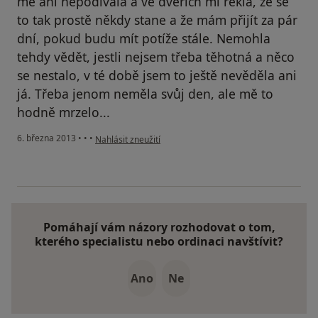
mě ani nepodívala a ve dveřích mi řekla, že se
to tak prostě někdy stane a že mám přijít za pár
dní, pokud budu mít potíže stále. Nemohla
tehdy vědět, jestli nejsem třeba těhotná a něco
se nestalo, v té době jsem to ještě nevěděla ani
já. Třeba jenom neměla svůj den, ale mě to
hodně mrzelo...
podle názoru uživatele Váš účet byl odstraněn
6. března 2013
•
•
•
Nahlásit zneužití
Pomáhají vám názory rozhodovat o tom,
kterého specialistu nebo ordinaci navštívit?
Ano
Ne