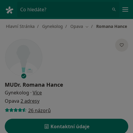
Hla
Co hledáte?
Hlavní Stránka
Gynekolog
Opava
Romana Hance
Změna města
MUDr.
Romana Hance
o specializacích
Gynekolog
·
Více
Opava
2 adresy
26 názorů
Kontaktní údaje