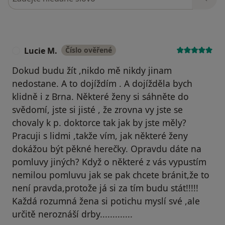
Lucie M.
Číslo ověřené
L
Dokud budu žít ,nikdo mě nikdy jinam
nedostane. A to dojíždím . A dojížděla bych
klidně i z Brna. Některé ženy si sáhněte do
svědomí, jste si jisté , že zrovna vy jste se
chovaly k p. doktorce tak jak by jste měly?
Pracuji s lidmi ,takže vím, jak některé ženy
dokážou být pěkné herečky. Opravdu dáte na
pomluvy jiných? Když o některé z vás vypustím
nemilou pomluvu jak se pak chcete bránit,že to
není pravda,protože já si za tím budu stát!!!!!
Každá rozumná žena si potichu myslí své ,ale
určitě neroznáší drby.............