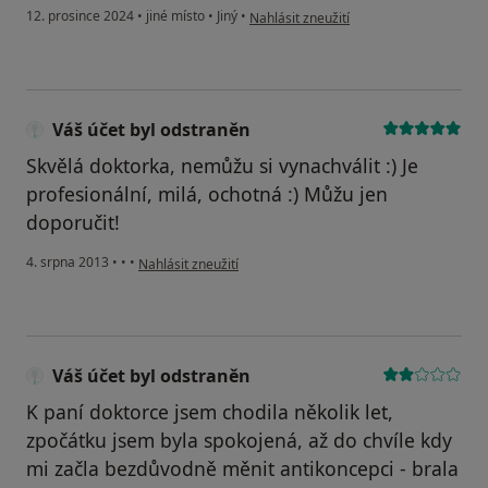
podle názoru uživatele Lucie M.
12. prosince 2024
•
jiné místo
•
Jiný
•
Nahlásit zneužití
Váš účet byl odstraněn
Skvělá doktorka, nemůžu si vynachválit :) Je
profesionální, milá, ochotná :) Můžu jen
doporučit!
podle názoru uživatele Váš účet byl odstraněn
4. srpna 2013
•
•
•
Nahlásit zneužití
Váš účet byl odstraněn
K paní doktorce jsem chodila několik let,
zpočátku jsem byla spokojená, až do chvíle kdy
mi začla bezdůvodně měnit antikoncepci - brala