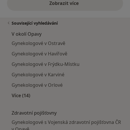
Zobrazit více
výše uvedené názory
Související vyhledávání
V okolí Opavy
Gynekologové v Ostravě
Gynekologové v Havířově
Gynekologové v Frýdku-Místku
Gynekologové v Karviné
Gynekologové v Orlové
Více (14)
Více v kategorii: V okolí Opavy
Zdravotní pojišťovny
Gynekologové s Vojenská zdravotní pojišťovna ČR
v Opavě