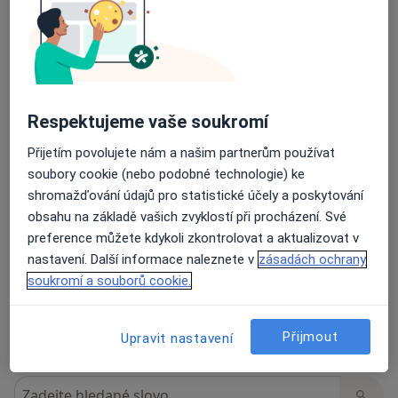
Názory
Přidejte svůj názor
Respektujeme vaše soukromí
26 názorů
Přijetím povolujete nám a našim partnerům používat
soubory cookie (nebo podobné technologie) ke
Recenze pacientů jsou pro nás důležité.
shromažďování údajů pro statistické účely a poskytování
Specialisté nemají možnost zaplatit za
obsahu na základě vašich zvyklostí při procházení. Své
odstranění nebo změnu recenze pacienta.
preference můžete kdykoli zkontrolovat a aktualizovat v
Další informace o názorech
Další informace.
nastavení. Další informace naleznete v
zásadách ochrany
soukromí a souborů cookie.
Přijmout
Upravit nastavení
Hledejte v názorech