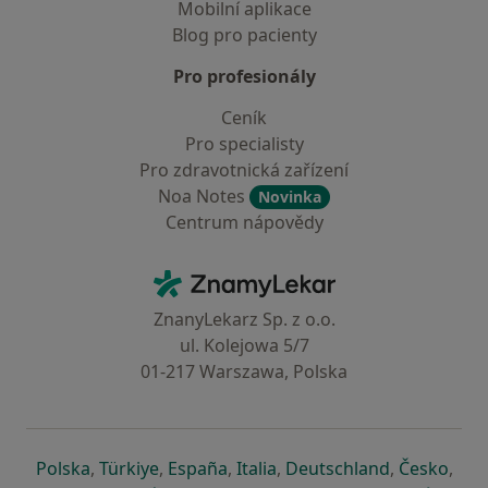
Mobilní aplikace
Blog pro pacienty
Pro profesionály
Ceník
Pro specialisty
Pro zdravotnická zařízení
Noa Notes
Novinka
Centrum nápovědy
Kontakt
ZnamyLekar - Hlavní stránka
ZnanyLekarz Sp. z o.o.
ul. Kolejowa 5/7
01-217 Warszawa, Polska
se otevře v nové záložce
se otevře v nové záložce
se otevře v nové záložce
se otevře v nové záložce
se otevře v 
se o
Polska
,
Türkiye
,
España
,
Italia
,
Deutschland
,
Česko
,