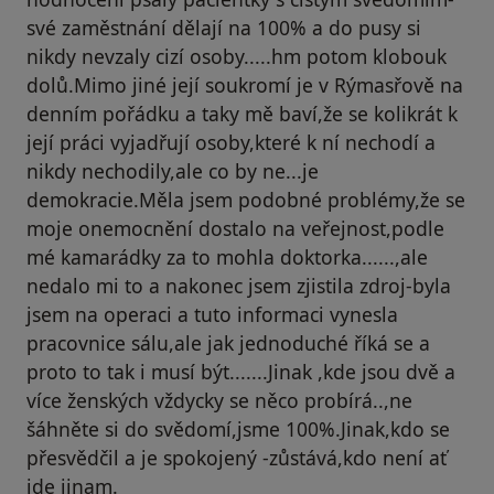
své zaměstnání dělají na 100% a do pusy si
nikdy nevzaly cizí osoby.....hm potom klobouk
dolů.Mimo jiné její soukromí je v Rýmasřově na
denním pořádku a taky mě baví,že se kolikrát k
její práci vyjadřují osoby,které k ní nechodí a
nikdy nechodily,ale co by ne...je
demokracie.Měla jsem podobné problémy,že se
moje onemocnění dostalo na veřejnost,podle
mé kamarádky za to mohla doktorka......,ale
nedalo mi to a nakonec jsem zjistila zdroj-byla
jsem na operaci a tuto informaci vynesla
pracovnice sálu,ale jak jednoduché říká se a
proto to tak i musí být.......Jinak ,kde jsou dvě a
více ženských vždycky se něco probírá..,ne
šáhněte si do svědomí,jsme 100%.Jinak,kdo se
přesvědčil a je spokojený -zůstává,kdo není ať
jde jinam.