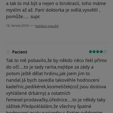
a tak to má být a nejen o birokracii, toho máme
myslím až až. Paní doktorka je svělá,vysvětlí ,
pomůže..... supr.
podle názoru uživatele Pacient
16. června 2010
•
•
•
Nahlásit zneužití
Pacient
Tak to mě pobavilo,že by někdo něco řekl přímo
do očí....to je tady rarita,nejlépe za zády a
potom ještě dělat hrdinu,jak jsem jim to
nandal.Já bych zavedla takovéhle hodnocení
kadeřnic,pedikérek,kosmetiček(což jsou doslova
vyhlášené drbárny) a ostatních
řemesel:prodavačky,úřednice....to je někdy taky
zážitek.Předpokládám,že všechny špatné
hodnocení psaly pacientky s čistým svědomím-