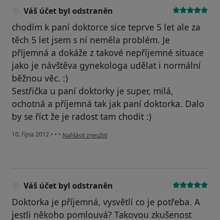
Váš účet byl odstraněn
chodím k paní doktorce sice teprve 5 let ale za
těch 5 let jsem s ní neměla problém. Je
příjemná a dokáže z takové nepříjemné situace
jako je návštěva gynekologa udělat i normální
běžnou věc. :)
Sestřička u paní doktorky je super, milá,
ochotná a příjemná tak jak paní doktorka. Dalo
by se říct že je radost tam chodit :)
podle názoru uživatele Váš účet byl odstraněn
10. října 2012
•
•
•
Nahlásit zneužití
Váš účet byl odstraněn
Doktorka je příjemná, vysvětlí co je potřeba. A
jestli někoho pomlouvá? Takovou zkušenost