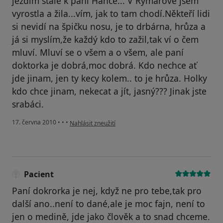
jezdím stále k paní Hance... V Rýmařově jsem
vyrostla a žila...vím, jak to tam chodí.Někteří lidi
si nevidí na špičku nosu, je to drbárna, hrůza a
já si myslím,že každý kdo to zažil,tak ví o čem
mluví. Mluví se o všem a o všem, ale paní
doktorka je dobrá,moc dobrá. Kdo nechce ať
jde jinam, jen ty kecy kolem.. to je hrůza. Holky
kdo chce jinam, nekecat a jít, jasný??? Jinak jste
srabáci.
podle názoru uživatele Pacient
17. června 2010
•
•
•
Nahlásit zneužití
Pacient
Paní dokrorka je nej, když ne pro tebe,tak pro
další ano..není to dané,ale je moc fajn, není to
jen o medině, jde jako člověk a to snad chceme.