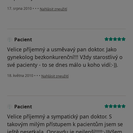
podle názoru uživatele Pacient
17. srpna 2010
•
•
•
Nahlásit zneužití
Pacient
Velice příjemný a usměvavý pan doktor. Jako
gynekolog bezkonkurenční!!! Vždy starostlivý o
své pacienty - to se dnes málo u koho vidí:-)).
podle názoru uživatele Pacient
18. května 2010
•
•
•
Nahlásit zneužití
Pacient
Velice příjemný a sympatický pan doktor. S
takovým milým přístupem k pacientům jsem se
ještě nesetkala. Opravdu je nejlepší!!!!!:-))Všem