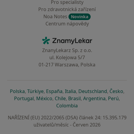
Pro specialisty
Pro zdravotnická zařízení
Noa Notes
Novinka
Centrum nápovědy
Kontakt
ZnamyLekar - Hlavní stránka
ZnanyLekarz Sp. z o.o.
ul. Kolejowa 5/7
01-217 Warszawa, Polska
se otevře v nové záložce
se otevře v nové záložce
se otevře v nové záložce
se otevře v nové záložce
se otevře v 
se o
Polska
,
Türkiye
,
España
,
Italia
,
Deutschland
,
Česko
,
se otevře v nové záložce
se otevře v nové záložce
se otevře v nové záložce
se otevře v nové záložc
se otevře v 
se ote
Portugal
,
México
,
Chile
,
Brasil
,
Argentina
,
Perú
,
se otevře v nové záložce
Colombia
NAŘÍZENÍ (EU) 2022/2065 (DSA) článek 24: 15.395.179
uživatelů/měsíc - Červen 2026