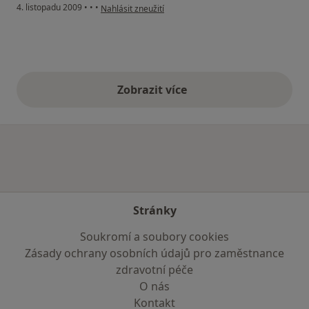
podle názoru uživatele Pacient
4. listopadu 2009
•
•
•
Nahlásit zneužití
Zobrazit více
výše uvedené názory
Stránky
Soukromí a soubory cookies
Zásady ochrany osobních údajů pro zaměstnance
zdravotní péče
O nás
Kontakt