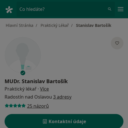
Hla
Co hledáte?
Hlavní Stránka
Praktický Lékař
Stanislav Bartošík
MUDr.
Stanislav Bartošík
o specializacích
Praktický lékař
·
Více
Radostín nad Oslavou
3 adresy
25 názorů
Kontaktní údaje