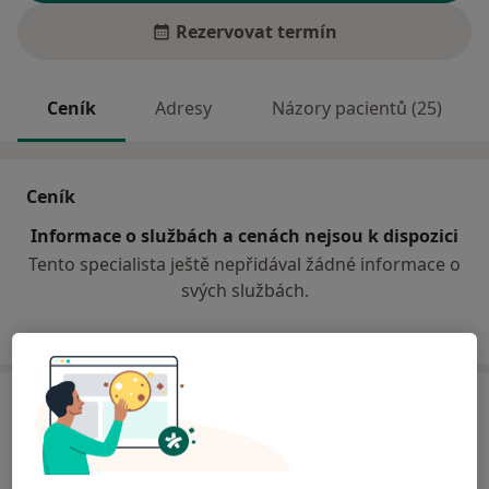
Rezervovat termín
Ceník
Adresy
Názory pacientů (25)
Ceník
Informace o službách a cenách nejsou k dispozici
Tento specialista ještě nepřidával žádné informace o
svých službách.
Adresy (3)
Adresa 1
Adresa 2
Adresa 3