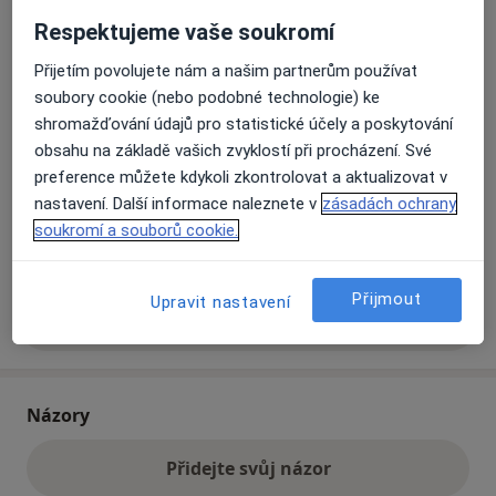
Respektujeme vaše soukromí
Soukromý praktický lékař, gynekolog
Přijetím povolujete nám a našim partnerům používat
č.d. 144,
Radostín nad Oslavou 59444
soubory cookie (nebo podobné technologie) ke
shromažďování údajů pro statistické účely a poskytování
Přiblížit mapu
obsahu na základě vašich zvyklostí při procházení. Své
se otevře v nové záložce
preference můžete kdykoli zkontrolovat a aktualizovat v
nastavení. Další informace naleznete v
zásadách ochrany
Dostupnost
Na této adrese online kalendář není aktivní
soukromí a souborů cookie.
Co mám v takové situaci udělat?
Přijmout
Upravit nastavení
Více
o adrese
Názory
Přidejte svůj názor