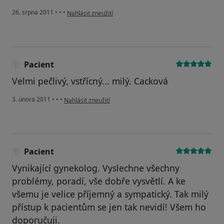
podle názoru uživatele Váš účet byl odstraněn
26. srpna 2011
•
•
•
Nahlásit zneužití
Pacient
Velmi pečlivý, vstřícný... milý. Cacková
podle názoru uživatele Pacient
3. února 2011
•
•
•
Nahlásit zneužití
Pacient
Vynikající gynekolog. Vyslechne všechny
problémy, poradí, vše dobře vysvětlí. A ke
všemu je velice příjemný a sympatický. Tak milý
přístup k pacientům se jen tak nevidí! Všem ho
doporučuji.