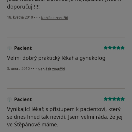
doporučuji!!!!
podle názoru uživatele Pacient
18. května 2010
•
•
•
Nahlásit zneužití
Pacient
Velmi dobrý praktický lékař a gynekolog
podle názoru uživatele Pacient
3. února 2010
•
•
•
Nahlásit zneužití
Pacient
Vynikající lékař, s přístupem k pacientovi, který
se dnes hned tak nevidí. Jsem velmi ráda, že jej
ve Štěpánově máme.