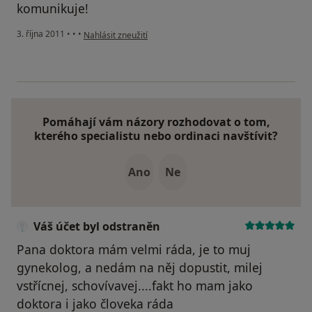
komunikuje!
podle názoru uživatele Pacient
3. října 2011
•
•
•
Nahlásit zneužití
Pomáhají vám názory rozhodovat o tom,
kterého specialistu nebo ordinaci navštívit?
Ano
Ne
Váš účet byl odstraněn
Pana doktora mám velmi ráda, je to muj
gynekolog, a nedám na něj dopustit, milej
vstřícnej, schovívavej....fakt ho mam jako
doktora i jako človeka ráda