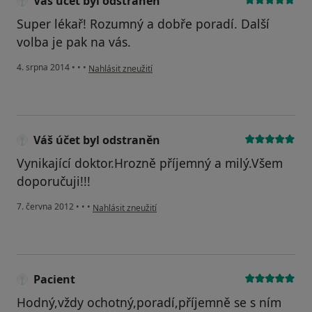
Váš účet byl odstraněn
Super lékař! Rozumný a dobře poradí. Další
volba je pak na vás.
podle názoru uživatele Váš účet byl odstraněn
4. srpna 2014
•
•
•
Nahlásit zneužití
Váš účet byl odstraněn
Vynikající doktor.Hrozně příjemný a milý.Všem
doporučuji!!!
podle názoru uživatele Váš účet byl odstraněn
7. června 2012
•
•
•
Nahlásit zneužití
Pacient
Hodný,vždy ochotný,poradí,příjemně se s ním