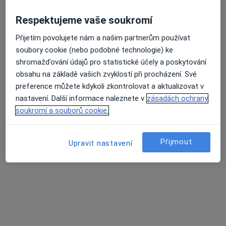
Respektujeme vaše soukromí
Průměrné hodnocení na Apple a Play Store 4.5
MUDr. Kateřina Veselá
Přijetím povolujete nám a našim partnerům používat
soubory cookie (nebo podobné technologie) ke
·
Více
Gynekolog
shromažďování údajů pro statistické účely a poskytování
2 názory
obsahu na základě vašich zvyklostí při procházení. Své
Studentská 812/6, Bohunice, Brno
•
Mapa
preference můžete kdykoli zkontrolovat a aktualizovat v
REPROMEDA
nastavení. Další informace naleznete v
zásadách ochrany
Analýza spermií
Hrazeno pojišťovnou
soukromí a souborů cookie.
Tento specialista nenabízí online rezervaci termínu na této adrese.
Přijmout
Upravit nastavení
Rezervovat termín