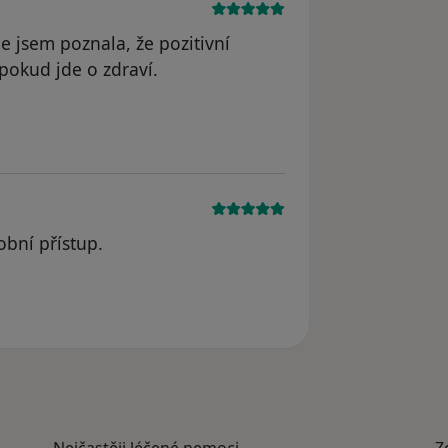
e jsem poznala, že pozitivní
 pokud jde o zdraví.
dstraněn
obní přístup.
ková
Nejčastěji léčené nemoci
Z