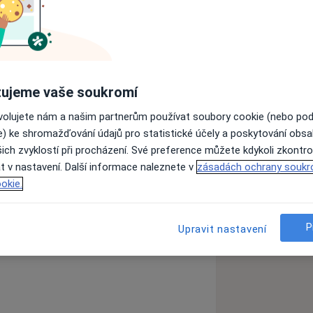
ní gymnázia studovala obor všeobecné
slavě a Masarykově Univerzitě v Brně,
i se zabývala zejména reprodukční
ujeme vaše soukromí
ekologickou endokrinologií,
reprodukcí). Od roku 2000 se v rámci
ovolujete nám a našim partnerům používat soubory cookie (nebo po
produkční genetice a preimplantační
e) ke shromažďování údajů pro statistické účely a poskytování obs
ich zvyklostí při procházení. Své preference můžete kdykoli zkontro
t v nastavení. Další informace naleznete v
zásadách ochrany soukr
okie.
ava, obor všeobecné lékařství
bor všeobecné lékařství
odnictví
P
Upravit nastavení
11y_sr_more_diseases
rodnictví
logie a genetika na Biologickém ústavu
í genetická diagnostika
ploidií časných embryí v terapii