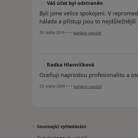
Váš účet byl odstraněn
Byli jsme velice spokojeni. V repromed
nálada a přístup jsou to nejdůležitější
podle názoru uživatele Váš účet byl o
29. ledna 2016
•
•
•
Nahlásit zneužití
Radka Hlavníčková
R
Oceňuji naprostou profesionalitu a os
podle názoru uživatele Radka Hlavníč
23. srpna 2009
•
•
•
Nahlásit zneužití
Související vyhledávání
Gynekologové v okolí