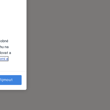
dobné
ahu na
lovat a
omí a
řijmout