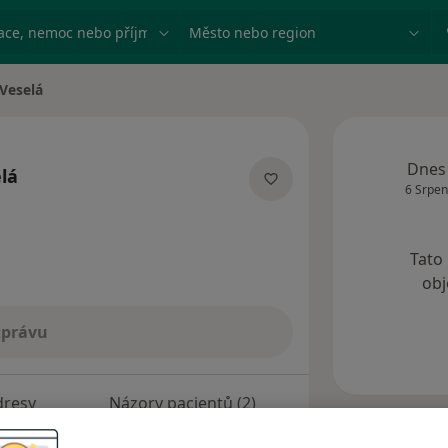
ace, nemoc nebo příjmení
Město nebo region
 Veselá
Dnes
lá
6 Srpen
lizacích
Tato
obj
zprávu
dresy
Názory pacientů (2)