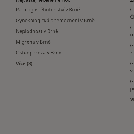
Patologie těhotenství v Brně
G
Č
Gynekologická onemocnění v Brně
G
Neplodnost v Brně
m
Migréna v Brně
G
Osteoporóza v Brně
z
Více (3)
G
Více v kategorii: Nejčastěji léčené nemoci
v
G
p
V