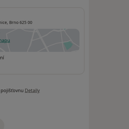
nice
,
Brno
625 00
 mapu
 otevře v nové záložce
ní
 pojišťovnu
Detaily
adrese