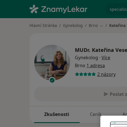
specializ
Hlavní Stránka
Gynekolog
Brno
Kateřina
Změna města
MUDr.
Kateřina Vese
o specia
Gynekolog
·
Více
Brno
1 adresa
2 názory
Poslat 
Zkušenosti
Ceník
A