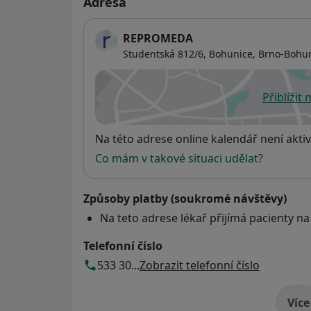
Adresa
REPROMEDA
Studentská 812/6, Bohunice,
Brno-Bohu
Přiblížit
se
Dostupnost
Na této adrese online kalendář není aktiv
Co mám v takové situaci udělat?
Způsoby platby (soukromé návštěvy)
Na teto adrese lékař přijímá pacienty na
Telefonní číslo
533 30...
Zobrazit telefonní číslo
Více
o 