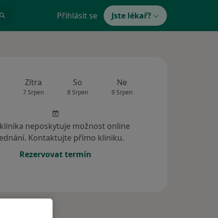
Přihlásit se
Jste lékař?
Zítra
So
Ne
Po
Út
7 Srpen
8 Srpen
9 Srpen
10 Srpen
11 Srp
 klinika neposkytuje možnost online
ednání. Kontaktujte přímo kliniku.
Rezervovat termín