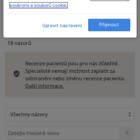
Názory
soukromí a souborů cookie.
Přidejte svůj názor
Přijmout
Upravit nastavení
18 názorů
Recenze pacientů jsou pro nás důležité.
Specialisté nemají možnost zaplatit za
odstranění nebo změnu recenze pacienta.
Další informace o názorech
Další informace.
Hledejte v názorech