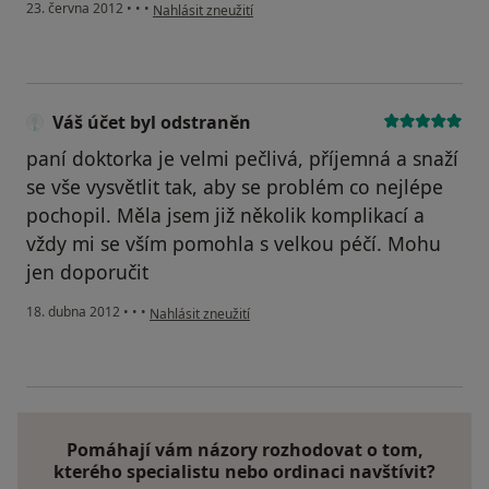
podle názoru uživatele Váš účet byl odstraněn
23. června 2012
•
•
•
Nahlásit zneužití
Váš účet byl odstraněn
paní doktorka je velmi pečlivá, příjemná a snaží
se vše vysvětlit tak, aby se problém co nejlépe
pochopil. Měla jsem již několik komplikací a
vždy mi se vším pomohla s velkou péčí. Mohu
jen doporučit
podle názoru uživatele Váš účet byl odstraněn
18. dubna 2012
•
•
•
Nahlásit zneužití
Pomáhají vám názory rozhodovat o tom,
kterého specialistu nebo ordinaci navštívit?