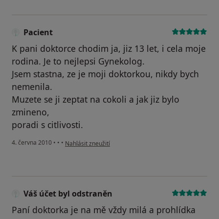
Pacient
K pani doktorce chodim ja, jiz 13 let, i cela moje
rodina. Je to nejlepsi Gynekolog.
Jsem stastna, ze je moji doktorkou, nikdy bych
nemenila.
Muzete se ji zeptat na cokoli a jak jiz bylo
zmineno,
poradi s citlivosti.
podle názoru uživatele Pacient
4. června 2010
•
•
•
Nahlásit zneužití
Váš účet byl odstraněn
Paní doktorka je na mě vždy milá a prohlídka