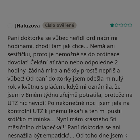
JHaluzova
Číslo ověřené
J
Paní doktorka se vůbec neřídí ordinačními
hodinami, chodí tam jak chce... Nemá ani
sestřičku, proto je nemožné se do ordinace
dovolat! Čekání ať ráno nebo odpoledne 2
hodiny, žádná míra a někdy prostě nepřišla
vůbec! Od paní doktorky jsem odešla minulý
rok v květnu s pláčem, když mi oznámila, že
jsem v 8mém týdnu zřejmě potratila, protože na
UTZ nic nevidí! Po nekonečné noci jsem jela na
kontrolní UTZ k jinému lékaři a ten mi pustil
srdíčko miminka... Nyní mám krásného 5ti
měsíčního chlapečka!!! Paní doktorka se ani
nesnažila být empatická... Od toho dne jsem k