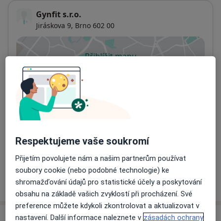
Gynfit s.r.o.
Jiráskova 9,
Brno
602 00
Přiblížit mapu
se otevře v nové záložce
Dostupnost
Na této adrese online kalendář není aktivní
Co mám v takové situaci udělat?
Způsoby platby (soukromé návštěvy)
Respektujeme vaše soukromí
Na teto adrese lékař přijímá pacienty na pojišťovnu
Detaily
Přijetím povolujete nám a našim partnerům používat
soubory cookie (nebo podobné technologie) ke
Více
shromažďování údajů pro statistické účely a poskytování
o adrese
obsahu na základě vašich zvyklostí při procházení. Své
preference můžete kdykoli zkontrolovat a aktualizovat v
nastavení. Další informace naleznete v
zásadách ochrany