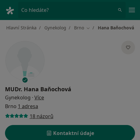
Hla
Co hledáte?
Hlavní Stránka
Gynekolog
Brno
Hana Baňochová
Změna města
MUDr.
Hana Baňochová
o specializacích
Gynekolog
·
Více
Brno
1 adresa
18 názorů
Kontaktní údaje