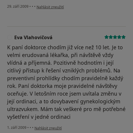
podle názoru uživatele Váš účet byl odstraněn
29. září 2009
•
•
•
Nahlásit zneužití
Eva Vlahovičová
E
K paní doktorce chodím již více než 10 let. Je to
velmi erudovaná lékařka, při návštěvě vždy
vlídná a příjemná. Pozitivně hodnotím i její
citlivý přístup k řešení vzniklých problémů. Na
preventivní prohlídky chodím pravidelně každý
rok. Paní doktorka moje pravidelné návštěvy
oceňuje. V letošním roce jsem uvítala změnu v
její ordinaci, a to dovybavení gynekologickým
ultrazvukem. Mám tak veškeré pro mě potřebné
vyšetření v jedné ordinaci
podle názoru uživatele Eva Vlahovičová
1. září 2009
•
•
•
Nahlásit zneužití