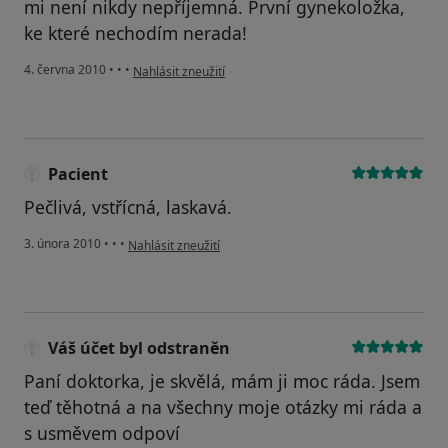
mi není nikdy nepříjemná. První gynekoložka,
ke které nechodím nerada!
podle názoru uživatele Váš účet byl odstraněn
4. června 2010
•
•
•
Nahlásit zneužití
Pacient
Pečlivá, vstřícná, laskavá.
podle názoru uživatele Pacient
3. února 2010
•
•
•
Nahlásit zneužití
Váš účet byl odstraněn
Paní doktorka, je skvělá, mám ji moc ráda. Jsem
teď těhotná a na všechny moje otázky mi ráda a
s usměvem odpoví