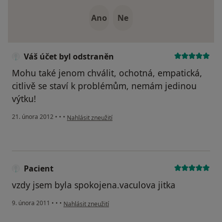
Ano
Ne
Váš účet byl odstraněn
Mohu také jenom chválit, ochotná, empatická,
citlivě se staví k problémům, nemám jedinou
výtku!
podle názoru uživatele Váš účet byl odstraněn
21. února 2012
•
•
•
Nahlásit zneužití
Pacient
vzdy jsem byla spokojena.vaculova jitka
podle názoru uživatele Pacient
9. února 2011
•
•
•
Nahlásit zneužití