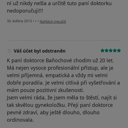
ní už nikdy nešla a určitě tuto paní doktorku
nedoporučuji!!!
podle názoru uživatele JHaluzova
30. května 2013
•
•
•
Nahlásit zneužití
Váš účet byl odstraněn
K paní doktorce Baňochové chodím už 20 let.
Má nejen vysoce profesionální přístup, ale je
velmi příjemná, empatická a vždy mi velmi
dobře poradila. Je velmi citlivá při vyšetřování a
mám pouze pozitivní zkušenosti.
Jsem velmi ráda, že jsem měla to štěstí, najít si
tak skvělou gynekoložku. Přeji paní doktorce
pevné zdraví, aby ještě dlouho, dlouho
ordinovala.