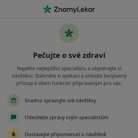
Hla
Gynekolog • Soběslav, jihočeský
Filtry
Mapa
Gynekolog Soběslav
Pečujte o své zdraví
Jak řadíme výsledky vyhledávání?
Najděte nejlepšího specialistu a objednejte si
návštěvu. Stáhněte si aplikaci a získejte bezplatný
Jakou pojišťovnu máte?
přístup k všem funkcím připraveným pro vás:
Všeobecná zdravotní pojišťovna
Zdravotní poj
Snadno spravujte své návštěvy
Odesílejte zprávy svým specialistům
Dostávejte připomenutí o návštěvě