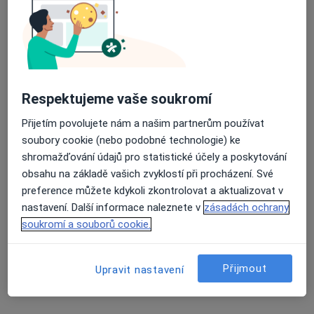
MUDr. Pavel Kostroun
Gynekolog
č.d. 131, Malšice
•
Mapa
Gynekologicko porodnická ambulance
Respektujeme vaše soukromí
Tento specialista nenabízí online rezervaci termínu na této adrese.
Přijetím povolujete nám a našim partnerům používat
Rezervovat termín
soubory cookie (nebo podobné technologie) ke
shromažďování údajů pro statistické účely a poskytování
obsahu na základě vašich zvyklostí při procházení. Své
preference můžete kdykoli zkontrolovat a aktualizovat v
nastavení. Další informace naleznete v
zásadách ochrany
soukromí a souborů cookie.
Přijmout
Upravit nastavení
MUDr. Lubomír Kříž