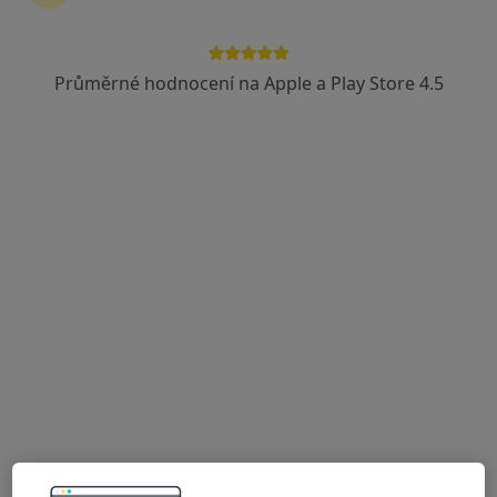
Průměrné hodnocení na Apple a Play Store 4.5
MUDr. Bronislav Hošek
Gynekolog
95 názorů
Sídliště Svákov 739/III, Soběslav
•
Mapa
Gynekologie a porodnictví
Tento specialista nenabízí online rezervaci termínu na této adrese.
Rezervovat termín