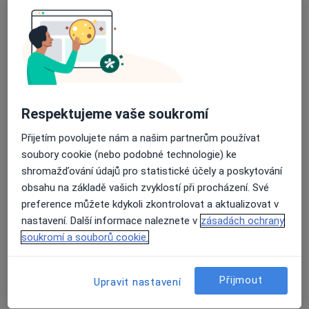
MUDr. Samer Asad
·
Více
Gynekolog
722 názorů
Respektujeme vaše soukromí
Branická 479/21, Praha
•
Mapa
Gynekologická ambulance MUDr. Samer Asad
Přijetím povolujete nám a našim partnerům používat
soubory cookie (nebo podobné technologie) ke
Gynekologické vyšetření
500 Kč
shromažďování údajů pro statistické účely a poskytování
Tento specialista nenabízí online rezervaci termínu na této adrese.
obsahu na základě vašich zvyklostí při procházení. Své
preference můžete kdykoli zkontrolovat a aktualizovat v
Rezervovat termín
nastavení. Další informace naleznete v
zásadách ochrany
soukromí a souborů cookie.
Přijmout
Upravit nastavení