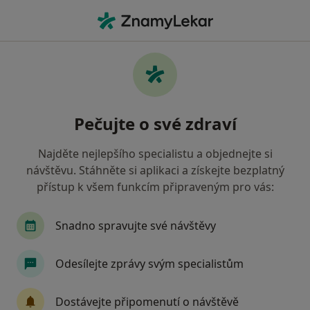
Hla
Gynekolog • Pelhřimov, vysočina
Filtry
Mapa
Gynekolog Pelhřimov
Pečujte o své zdraví
Jak řadíme výsledky vyhledávání?
Najděte nejlepšího specialistu a objednejte si
návštěvu. Stáhněte si aplikaci a získejte bezplatný
Jakou pojišťovnu máte?
přístup k všem funkcím připraveným pro vás:
Oborová zdravotní pojišťovna
Snadno spravujte své návštěvy
Odesílejte zprávy svým specialistům
Dostávejte připomenutí o návštěvě