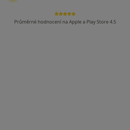
Průměrné hodnocení na Apple a Play Store 4.5
MUDr. Ivo Antoš
Gynekolog
22 názorů
Horní 90, Počátky
•
Mapa
Odborný ženský lékař
Tento specialista nenabízí online rezervaci termínu na této adrese.
Rezervovat termín