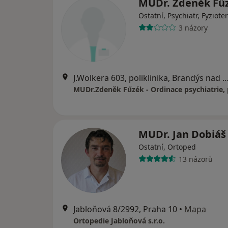
MUDr. Zdeněk Fü
Ostatní, Psychiatr, Fyziote
3 názory
J.Wolkera 603, poliklinika, Brandýs na
MUDr. Jan Dobiá
Ostatní, Ortoped
13 názorů
Jabloňová 8/2992, Praha 10
•
Mapa
Ortopedie Jabloňová s.r.o.