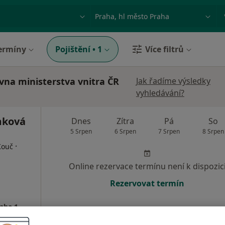
ace, nemoc nebo příjmení
Město nebo region
ermíny
Pojištění
•
1
Více filtrů
ovna ministerstva vnitra ČR
Jak řadíme výsledky
vyhledávání?
mková
Dnes
Zítra
Pá
So
5 Srpen
6 Srpen
7 Srpen
8 Srpen
·
Kouč
Online rezervace termínu není k dispozic
Rezervovat termín
raha 1