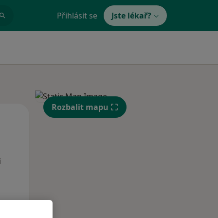
Přihlásit se
Jste lékař?
Rozbalit mapu
Ne
Po
Út
9 Srpen
10 Srpen
11 Srpen
i