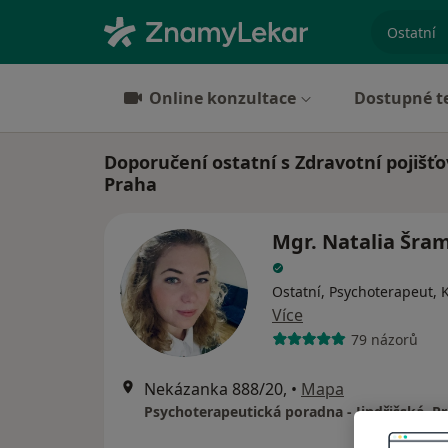
specializ
Online konzultace
Dostupné t
Doporučení ostatní s Zdravotní pojišť
Praha
Mgr. Natalia Šra
Ostatní, Psychoterapeut, 
Více
79 názorů
Nekázanka 888/20,
•
Mapa
Psychoterapeutická poradna - Jindřišská, P