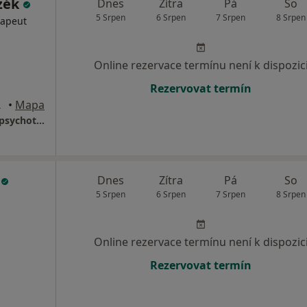
zék
Dnes
Zítra
Pá
So
5 Srpen
6 Srpen
7 Srpen
8 Srpen
rapeut
Online rezervace termínu není k dispozic
Rezervovat termín
d Labem
•
Mapa
MUDr.Zdeněk Fűzék - Ordinace psychiatrie, psychoterapie a AT
š
Dnes
Zítra
Pá
So
5 Srpen
6 Srpen
7 Srpen
8 Srpen
Online rezervace termínu není k dispozic
Rezervovat termín