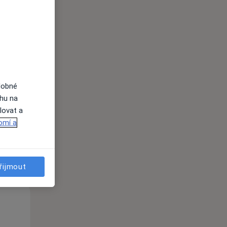
Ne
Po
Út
9 Srpen
10 Srpen
11 Srpen
dobné
i
ahu na
lovat a
omí a
řijmout
Ne
Po
Út
9 Srpen
10 Srpen
11 Srpen