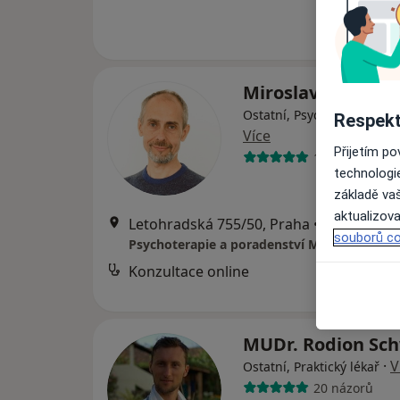
Miroslav Polívka
Ostatní, Psychoterapeut, 
Respekt
Více
Přijetím p
13 názorů
technologi
základě vaš
aktualizova
Letohradská 755/50, Praha
•
Mapa
souborů co
Psychoterapie a poradenství Miroslav Polív
Konzultace online
od
MUDr. Rodion Sc
·
V
Ostatní, Praktický lékař
20 názorů