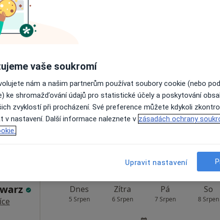
Dnes
Zítra
Pá
So
5 Srpen
6 Srpen
7 Srpen
8 Srpen
·
Terapeut
ujeme vaše soukromí
ovolujete nám a našim partnerům používat soubory cookie (nebo po
Online rezervace termínu není k dispozic
e) ke shromažďování údajů pro statistické účely a poskytování obs
ich zvyklostí při procházení. Své preference můžete kdykoli zkontro
Rezervovat termín
t v nastavení. Další informace naleznete v
zásadách ochrany soukr
okie.
ka
 1 600 kč
P
Upravit nastavení
hwarz
Dnes
Zítra
Pá
So
5 Srpen
6 Srpen
7 Srpen
8 Srpen
íce