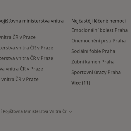
pojišťovna ministerstva vnitra
Nejčastěji léčené nemoci
Emocionální bolest Praha
vnitra ČR v Praze
Onemocnění prsu Praha
terstva vnitra ČR v Praze
Sociální fobie Praha
erstva vnitra ČR v Praze
Zubní kámen Praha
va vnitra ČR v Praze
Sportovní úrazy Praha
 vnitra ČR v Praze
Více (11)
Více v kategorii: Nejč
mají smlouvu s Zdravotní pojišťovna ministerstva vnitra ČR
í Pojišťovna Ministerstva Vnitra Čr
Změna města