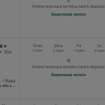
Online rezervace termínu není k dispozic
Rezervovat termín
ká
Dnes
Zítra
Pá
So
5 Srpen
6 Srpen
7 Srpen
8 Srpen
·
Více
k
Online rezervace termínu není k dispozic
Rezervovat termín
 5 - Řeporyje, Praha
•
Mapa
Dětská ordinace, pediatr, praktický lékař pro děti a dorost