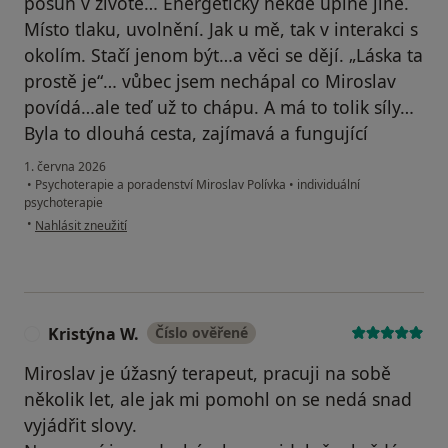
posun v životě… Energeticky někde úplně jiné.
Místo tlaku, uvolnění. Jak u mě, tak v interakci s
okolím. Stačí jenom být…a věci se dějí. „Láska ta
prostě je“… vůbec jsem nechápal co Miroslav
povídá…ale teď už to chápu. A má to tolik síly…
Byla to dlouhá cesta, zajímavá a fungující
1. června 2026
•
Psychoterapie a poradenství Miroslav Polívka
•
individuální
psychoterapie
podle názoru uživatele JB
•
Nahlásit zneužití
Kristýna W.
Číslo ověřené
K
Miroslav je úžasný terapeut, pracuji na sobě
několik let, ale jak mi pomohl on se nedá snad
vyjádřit slovy.