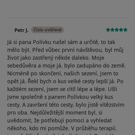
Petr J.
Číslo ověřené
P
Já si pana Polívku našel sám a určitě, to tak
mělo být. Před vůbec první návštěvou, byl můj
život jako zastřený někde daleko. Moje
sebedůvěra a moje já, bylo zadupáno do země.
Nicméně po skončení, našich sezení, jsem to
opět já. Řekl bych o kus velké cesty lepší Já. Po
každém sezení, jsem se cítíl lépe a lépe. Ušli
jsme společně s panem Polívkou velký kus
cesty. A završení této cesty, bylo jistě vítězstvím
pro oba. Nejdůležitější moment byl, si
uvědomit, že potřebuji pomoci a vyhledat
někoho, kdo mi pomůže. V průběhu terapií,