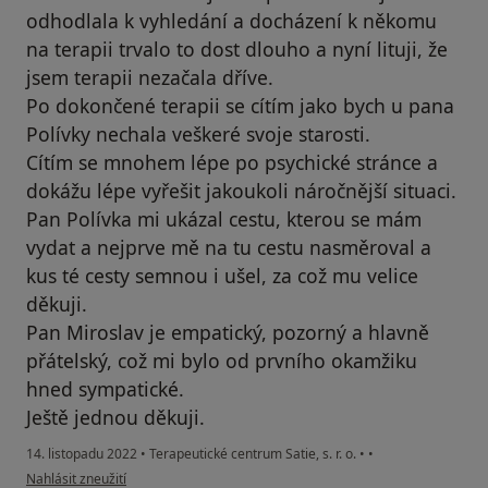
odhodlala k vyhledání a docházení k někomu
na terapii trvalo to dost dlouho a nyní lituji, že
jsem terapii nezačala dříve.
Po dokončené terapii se cítím jako bych u pana
Polívky nechala veškeré svoje starosti.
Cítím se mnohem lépe po psychické stránce a
dokážu lépe vyřešit jakoukoli náročnější situaci.
Pan Polívka mi ukázal cestu, kterou se mám
vydat a nejprve mě na tu cestu nasměroval a
kus té cesty semnou i ušel, za což mu velice
děkuji.
Pan Miroslav je empatický, pozorný a hlavně
přátelský, což mi bylo od prvního okamžiku
hned sympatické.
Ještě jednou děkuji.
14. listopadu 2022
•
Terapeutické centrum Satie, s. r. o.
•
•
podle názoru uživatele D.K.
Nahlásit zneužití