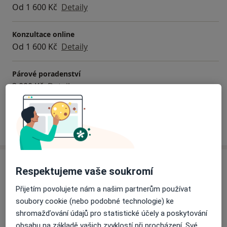
Od 1 600 Kč
Detaily
Konzultace online
Od 1 600 Kč
Detaily
Párové poradenství
3 000 Kč
Detaily
Jak fungují ceny?
Adresa
Respektujeme vaše soukromí
Psychoterapie a poradenství Miroslav
Přijetím povolujete nám a našim partnerům používat
Polívka
soubory cookie (nebo podobné technologie) ke
Letohradská 755/50,
Výtahem do 5. patra,
Praha 7
,
shromažďování údajů pro statistické účely a poskytování
Praha
170 00
obsahu na základě vašich zvyklostí při procházení. Své