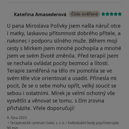
Kateřina Amasederová
Číslo ověřené
K
U pana Miroslava Polívky jsem našla náruč otce
i matky, laskavou přítomnost dobrého přítele, a
nakonec i podporu silného muže. Během mojí
cesty s Mirkem jsem mnohé pochopila a mnohé
jsem ve svém životě změnila. Před terapií jsem
se nechala ovládat pocity bezmoci a lítosti.
Terapie zaměřená na tělo mi pomohla se ve
svém těle více orientovat a usadit. Přinesla mi
pocit, že se o sebe mohu opřít, velký soucit se
sebou i ostatními. Mirek je velmi ochotný vše
vysvětlit a věnovat se tomu, s čím zrovna
přicházíte. Vřele doporučuji!
9. října 2023
•
Terapeutické centrum Satie, s. r. o.
•
Individuální body-psychoterapie
90 min