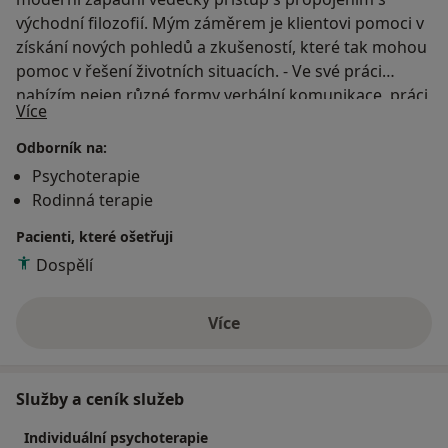
východní filozofií. Mým záměrem je klientovi pomoci v
získání nových pohledů a zkušeností, které tak mohou
pomoc v řešení životních situacích. - Ve své práci
nabízím nejen různé formy verbální komunikace, práci
O mně
Více
s tělem pro získání nových vtisků a tělesného a
duševního uvolnění. Vše co používá zkušený body-
Odborník na:
psychoterapeut pro efektivní práci.
Psychoterapie
Rodinná terapie
Pacienti, které ošetřuji
Dospělí
Více
o zkušenostech
Služby a ceník služeb
Individuální psychoterapie