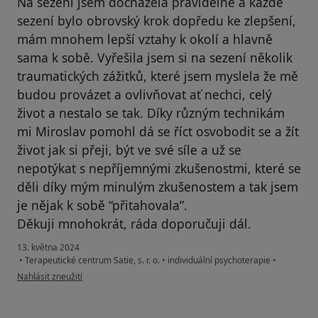
Na sezení jsem docházela pravidelně a každé
sezení bylo obrovský krok dopředu ke zlepšení,
mám mnohem lepší vztahy k okolí a hlavně
sama k sobě. Vyřešila jsem si na sezení několik
traumatických zážitků, které jsem myslela že mě
budou provázet a ovlivňovat ať nechci, celý
život a nestalo se tak. Díky různým technikám
mi Miroslav pomohl dá se říct osvobodit se a žít
život jak si přeji, být ve své síle a už se
nepotýkat s nepříjemnými zkušenostmi, které se
děli díky mým minulým zkušenostem a tak jsem
je nějak k sobě “přitahovala”.
Děkuji mnohokrát, ráda doporučuji dál.
13. května 2024
•
Terapeutické centrum Satie, s. r. o.
•
individuální psychoterapie
•
podle názoru uživatele Kristýna W.
Nahlásit zneužití