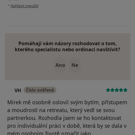
podle názoru uživatele Kateřina Amasederová
•
Nahlásit zneužití
Pomáhají vám názory rozhodovat o tom,
kterého specialistu nebo ordinaci navštívit?
Ano
Ne
VH
Číslo ověřené
V
Mirek mě osobně oslovil svým bytím, přístupem
a moudrostí na retreatu, který vedl se svou
partnerkou. Rozhodla jsem se ho kontaktovat
pro individuální práci v době, která by se dala v
mém osobním životě označit jako