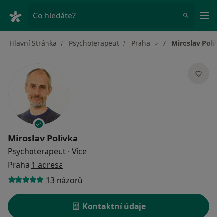
Hla
Co hledáte?
Hlavní Stránka
Psychoterapeut
Praha
Miroslav Polí
Změna města
Miroslav Polívka
o specializacích
Psychoterapeut
·
Více
Praha
1 adresa
13 názorů
Kontaktní údaje