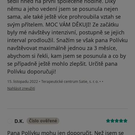
sedli hned na první společené hodině. Díky
němu a jeho vedení jsem se posunula nejen
sama, ale také ještě více prohroubila vztah se
svým přítelem. MOC VÁM DĚKUJI! Ze začátku
byly mé návštěvy intenzivní, postupně se jejich
interval prodloužil. Snažím se však pana Polívku
navštěvovat maximálně jednou za 3 měsíce,
abychom si řekli, kam jsem se posunula a co by
se případně ještě mohlo zlepšit. Určitě pana
Polívku doporučuji!
15. listopadu 2022
•
Terapeutické centrum Satie, s. r. o.
•
•
podle názoru uživatele Pacient
Nahlásit zneužití
D.K.
Číslo ověřené
D
Pana Polívku mohu jen doporučit. Než jsem se