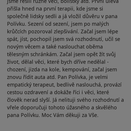
jsme řešili různé věci, bolístky atd. První úleva
přišla hned na první terapii, kde jsme si
společně lidsky sedli a já vložil důvěru v pana
Polívku. Sezení od sezení, jsem po malých
krůčcích pozoroval zlepšivání. Začal jsem lépe
spát, jíst, pochopil jsem svá rozhodnutí, učil se
novým věcem a také naslouchat oběma
tělesným schránkám. Začal jsem opět žít svůj
život, dělal věci, které bych dříve nedělal -
chození, jizda na kole, kempování, začal jsem
znovu řídit auta atd. Pan Polívka, je velmi
empatický terapeut, bedlivě naslouchá, provází
cestou ozdravení a dokáže říci i věci, které
člověk nerad slyší. Já nelituji svého rozhodnutí a
vřele doporučuji tohoto úžasného a skvělého
pana Polívku. Moc Vám děkuji za Vše.