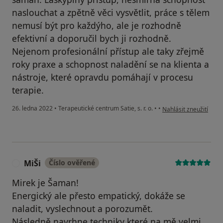
naslouchat a zpětně věci vysvětlit, práce s tělem
nemusí být pro každýho, ale je rozhodně
efektivní a doporučil bych ji rozhodně.
Nejenom profesionální přístup ale taky zřejmě
roky praxe a schopnost naladění se na klienta a
nástroje, které opravdu pomáhají v procesu
terapie.
podle názoru uživatele
26. ledna 2022
•
Terapeutické centrum Satie, s. r. o.
•
•
Nahlásit zneužití
MiŠi
Číslo ověřené
M
Mirek je Šaman!
Energický ale přesto empatický, dokáže se
naladit, vyslechnout a porozumět.
Následně navrhne techniky které na mě velmi