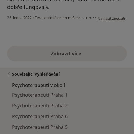
dobře fungovaly.
podle názoru uživatel
25. ledna 2022
•
Terapeutické centrum Satie, s. r. o.
•
•
Nahlásit zneužití
Zobrazit více
výše uvedené názory
Související vyhledávání
Psychoterapeuti v okolí
Psychoterapeuti Praha 1
Psychoterapeuti Praha 2
Psychoterapeuti Praha 6
Psychoterapeuti Praha 5