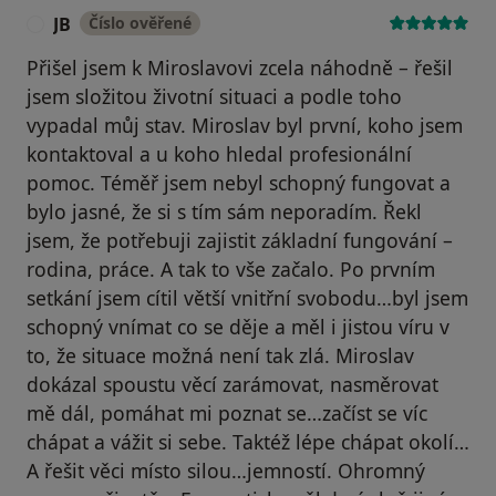
JB
Číslo ověřené
J
Přišel jsem k Miroslavovi zcela náhodně – řešil
jsem složitou životní situaci a podle toho
vypadal můj stav. Miroslav byl první, koho jsem
kontaktoval a u koho hledal profesionální
pomoc. Téměř jsem nebyl schopný fungovat a
bylo jasné, že si s tím sám neporadím. Řekl
jsem, že potřebuji zajistit základní fungování –
rodina, práce. A tak to vše začalo. Po prvním
setkání jsem cítil větší vnitřní svobodu…byl jsem
schopný vnímat co se děje a měl i jistou víru v
to, že situace možná není tak zlá. Miroslav
dokázal spoustu věcí zarámovat, nasměrovat
mě dál, pomáhat mi poznat se…začíst se víc
chápat a vážit si sebe. Taktéž lépe chápat okolí…
A řešit věci místo silou…jemností. Ohromný