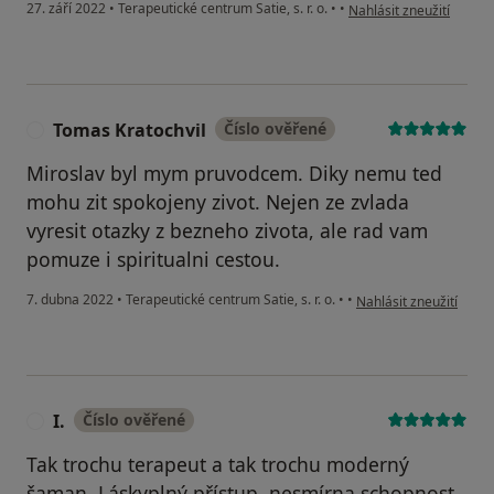
podle názoru uživatele P
27. září 2022
•
Terapeutické centrum Satie, s. r. o.
•
•
Nahlásit zneužití
Tomas Kratochvil
Číslo ověřené
T
Miroslav byl mym pruvodcem. Diky nemu ted
mohu zit spokojeny zivot. Nejen ze zvlada
vyresit otazky z bezneho zivota, ale rad vam
pomuze i spiritualni cestou.
podle názoru uživatel
7. dubna 2022
•
Terapeutické centrum Satie, s. r. o.
•
•
Nahlásit zneužití
I.
Číslo ověřené
I
Tak trochu terapeut a tak trochu moderný
šaman. Láskyplný přístup, nesmírna schopnost