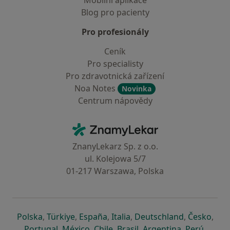
Mobilní aplikace
Blog pro pacienty
Pro profesionály
Ceník
Pro specialisty
Pro zdravotnická zařízení
Noa Notes
Novinka
Centrum nápovědy
Kontakt
ZnamyLekar - Hlavní stránka
ZnanyLekarz Sp. z o.o.
ul. Kolejowa 5/7
01-217 Warszawa, Polska
se otevře v nové záložce
se otevře v nové záložce
se otevře v nové záložce
se otevře v nové záložce
se otevře v 
se o
Polska
,
Türkiye
,
España
,
Italia
,
Deutschland
,
Česko
,
se otevře v nové záložce
se otevře v nové záložce
se otevře v nové záložce
se otevře v nové záložc
se otevře v 
se ote
Portugal
,
México
,
Chile
,
Brasil
,
Argentina
,
Perú
,