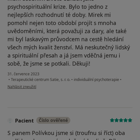
psychospirituální krize. Bylo to jedno z
nejlepších rozhodnutí té doby. Mirek mi
pomohl nejen toto období projít s mnoha
uvědoměními, která považuji za dary, ale také
mi byl laskavým průvodcem na cestě hledání
všech mých kvalit ženství. Má neskutečný lidský
a spirituální přesah a já jsem vděčná jemu i
sobě, že jsme se potkali. Děkuji!
31. července 2023
•
Terapeutické centrum Satie, s. r. o.
•
individuální psychoterapie
•
podle názoru uživatele VH
Nahlásit zneužití
Pacient
Číslo ověřené
S panem Polívkou jsme si (troufnu si říct) oba