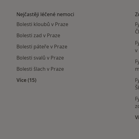
Nejčastěji léčené nemoci
Z
Bolesti kloubů v Praze
F
Č
Bolesti zad v Praze
F
Bolesti páteře v Praze
v
Bolesti svalů v Praze
F
Bolesti šlach v Praze
m
Více (15)
F
í
Více v kategorii: Nejčastěji léčené nemoci
Š
F
z
V