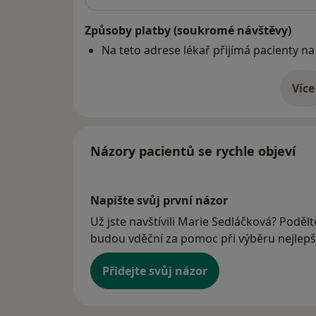
Způsoby platby (soukromé návštěvy)
Na teto adrese lékař přijímá pacienty na
Více
o 
Názory pacientů se rychle objeví
Napište svůj první názor
Už jste navštívili Marie Sedláčková? Podělt
budou vděční za pomoc při výběru nejlepší
Přidejte svůj názor