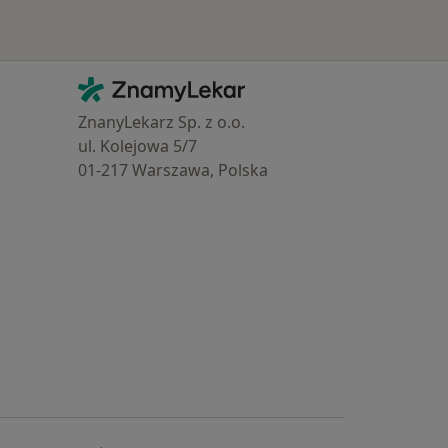
Kontakt
ZnamyLekar - Hlavní stránka
ZnanyLekarz Sp. z o.o.
ul. Kolejowa 5/7
01-217 Warszawa, Polska