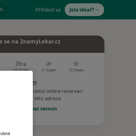
Přihlásit se
Jste lékař?
e se na ZnamyLekar.cz
Zítra
Út
St
Čt
Pá
10 Srpen
11 Srpen
12 Srpen
13 Srpen
14 Srp
specialista nenabízí online rezervaci
termínu na této adrese.
Rezervovat termín
dobné