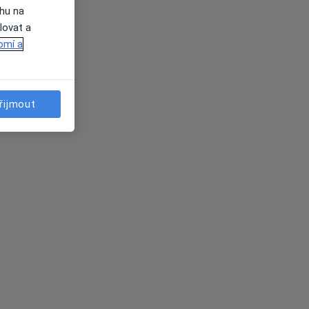
ahu na
lovat a
omí a
řijmout