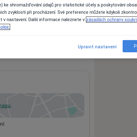
e) ke shromažďování údajů pro statistické účely a poskytování obs
ich zvyklostí při procházení. Své preference můžete kdykoli zkontro
t v nastavení. Další informace naleznete v
zásadách ochrany soukr
ách nejsou k dispozici
okie.
ádné informace o svých službách.
P
Upravit nastavení
 mapu
 otevře v nové záložce
ní