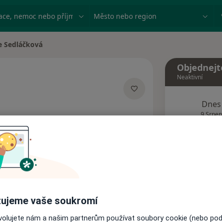
ace, nemoc nebo příjmení
Město nebo region
e Sedláčková
sta
Objednejt
Neaktivní
Dnes
cializacích
9 Srpen
Tento 
Rezervovat termín
ujeme vaše soukromí
Názory pacientů
ovolujete nám a našim partnerům používat soubory cookie (nebo po