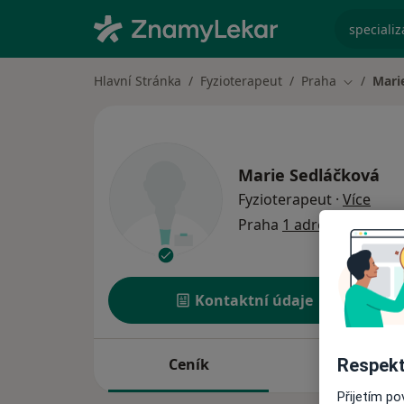
specializ
Hlavní Stránka
Fyzioterapeut
Praha
Mari
Změna mě
Marie Sedláčková
o spe
Fyzioterapeut
·
Více
Praha
1 adresa
Kontaktní údaje
Respekt
Ceník
Adresy
Přijetím p