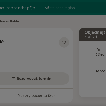
ace, nemoc nebo příjmení
Město nebo region
bacar Baldé
ěsta
Objednejt
Neaktivní
dé
ecializacích
Dnes
7 Srpen
Tento 
Rezervovat termín
Názory pacientů (26)