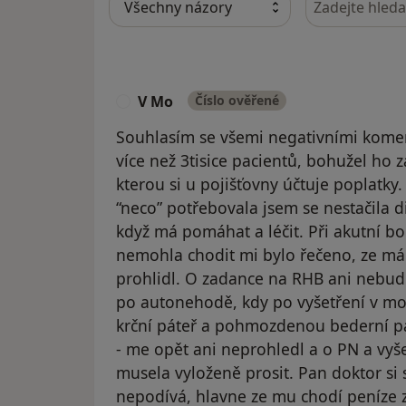
V Mo
Číslo ověřené
V
Souhlasím se všemi negativními komen
více než 3tisice pacientů, bohužel ho z
kterou si u pojišťovny účtuje poplatky.
“neco” potřebovala jsem se nestačila d
když má pomáhat a léčit. Při akutní bo
nemohla chodit mi bylo řečeno, ze mám
prohlidl. O zadance na RHB ani nebud
po autonehodě, kdy po vyšetření v moto
krční páteř a pohmozdenou bederní pá
- me opět ani neprohledl a o PN a vyš
musela vyloženě prosit. Pan doktor si 
nepodívá, hlavne ze mu chodí peníze z