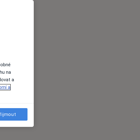
dobné
ahu na
lovat a
omí a
řijmout