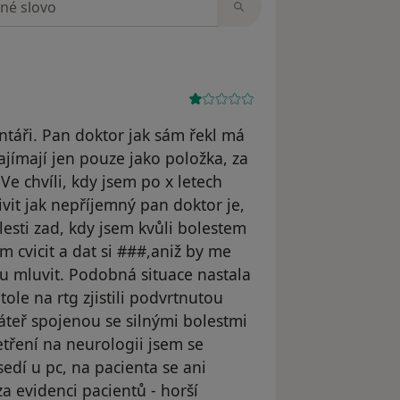
táři. Pan doktor jak sám řekl má
ajímají jen pouze jako položka, za
 Ve chvíli, kdy jsem po x letech
ivit jak nepříjemný pan doktor je,
lesti zad, kdy jsem kvůli bolestem
 cvicit a dat si ###,aniž by me
u mluvit. Podobná situace nastala
le na rtg zjistili podvrtnutou
teř spojenou se silnými bolestmi
etření na neurologii jsem se
sedí u pc, na pacienta se ani
a evidenci pacientů - horší