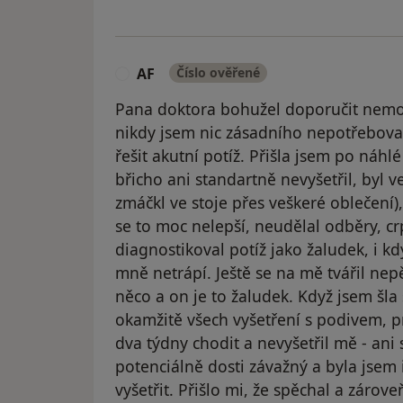
AF
Číslo ověřené
A
Pana doktora bohužel doporučit nemohu
nikdy jsem nic zásadního nepotřebova
řešit akutní potíž. Přišla jsem po náhl
břicho ani standartně nevyšetřil, byl ve
zmáčkl ve stoje přes veškeré oblečení),
se to moc nelepší, neudělal odběry, cr
diagnostikoval potíž jako žaludek, i kdy
mně netrápí. Ještě se na mě tvářil ne
něco a on je to žaludek. Když jsem šla
okamžitě všech vyšetření s podivem, p
dva týdny chodit a nevyšetřil mě - ani 
potenciálně dosti závažný a byla jsem
vyšetřit. Přišlo mi, že spěchal a zárov