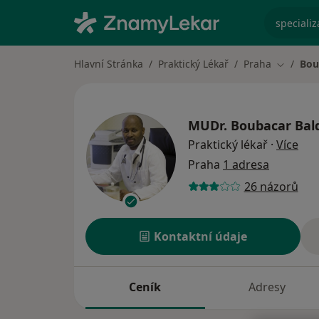
specializ
Hlavní Stránka
Praktický Lékař
Praha
Bou
Změna m
MUDr.
Boubacar Bal
o sp
Praktický lékař
·
Více
Praha
1 adresa
26 názorů
Kontaktní údaje
Ceník
Adresy