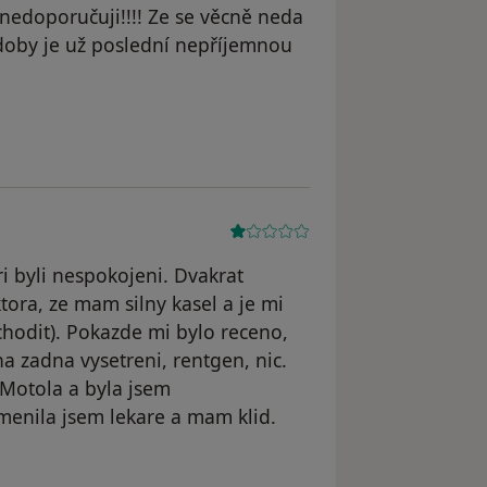
nedoporučuji!!!! Ze se věcně neda
doby je už poslední nepříjemnou
Mo
i byli nespokojeni. Dvakrat
ora, ze mam silny kasel a je mi
hodit). Pokazde mi bylo receno,
a zadna vysetreni, rentgen, nic.
 Motola a byla jsem
Zmenila jsem lekare a mam klid.
le IM