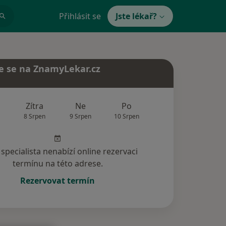
Přihlásit se
Jste lékař?
e se na ZnamyLekar.cz
Zítra
Ne
Po
Út
St
8 Srpen
9 Srpen
10 Srpen
11 Srpen
12 Srp
specialista nenabízí online rezervaci
termínu na této adrese.
Rezervovat termín