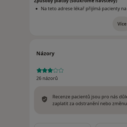
Způsoby platby (soukromé návštěvy)
Na teto adrese lékař přijímá pacienty na
Více
o 
Názory
26 názorů
Recenze pacientů jsou pro nás důle
zaplatit za odstranění nebo změnu
Hledejte v ná