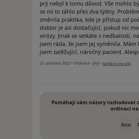
prý nebyl k tomu důvod. Vše mohlo bý
se mi to táhlo přes dva týdny. Problém
změnila praktika, kde je přístup od po
doktor je asi dostačující, pokud nic m
virózy. Jinak se setkáte s nedbalostí, 
jsem ráda, že jsem jej vyměnila. Mám k
jsem zatěžující, náročný pacient. Alesp
podle názoru uživate
22. prosince 2022
•
Ordinace
•
Jiný
•
Nahlásit zneužití
Pomáhají vám názory rozhodovat o 
ordinaci na
Ano