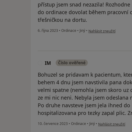
přístup jsem snad nezazila! Rozhodne 
do ordinace dovolat během pracovní 
třešničkou na dortu.
podle názoru uživatele V 
6. října 2023
•
Ordinace
•
Jiný
•
Nahlásit zneužití
IM
Číslo ověřené
I
Bohuzel se pridavam k pacientum, kter
behem 4 dnu jsem navstivila pana dokt
velmi spatne (nemohla jsem skoro uz c
ze mi nic neni. Nebyla jsem odeslana n
Po druhe navsteve jsem jela ihned do
hospitalizovana pro tezky zapal plic. 
podle názoru uživate
10. července 2023
•
Ordinace
•
Jiný
•
Nahlásit zneužití