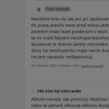
ZJ
Číslo ověřené
Z
Neodesle krev do lab,ani pri opakovan
do prace,ackoliv mate pred sebou jed
zanetem mate lezet predevsim v teple a
se mi vratil.Nejsem neschopenkar,cho
zkusenost se dvema zanety mocoveho 
slovy na neschopenku mate narok dva
ne,sem opravdu nedoporucuji.
podle názoru uživate
28. července 2022
•
Ordinace
•
Jiný
•
Nahlásit zneužití
Váš účet byl odstraněn
Ačkoliv nerada, tak potvrzuji lékařovu 
nebo se aktivně věnovat něčemu kompl