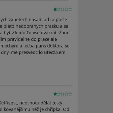
ych zanetech,nasadi atb a posle
te plato nedobranych prasku a se
 byt v klidu.To vse dvakrat..Zanet
dim pravidelne do prace,ale
mechyre a lecba pans doktora se
 dny, me presvedcilo utecz.Sem
le ZJ
šetřivost, neochotu dělat testy
ikovanějšímu než je chřipka. Od