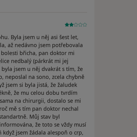
. Byla jsem u něj asi šest let,
la, až nedávno jsem potřebovala
é bolesti břicha, pan doktor mi
lice nedbalý (párkrát mi jej
 byla jsem u něj dvakrát s tím, že
p, neposlal na sono, zcela chybně
ž jsem si byla jistá, že žaludek
pěkně, že mu celou dobu tvrdím
 sama na chirurgii, dostalo se mi
roč mě s tím pan doktor nechal
standartně. Můj stav byl
 informována, že toto se vždy musí
eň když jsem žádala alespoň o crp,