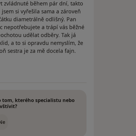
t zvládnuté během pár dní, takto
 jsem si vyřešila sama a zároveň
čátku diametrálně odlišný. Pan
oc nepotřebujete a trápí vás běžné
neochotou udělat odběry. Tak já
lid, a to si opravdu nemyslím, že
oň sestra je za mě docela fajn.
le AF
tom, kterého specialistu nebo
vštívit?
Ne