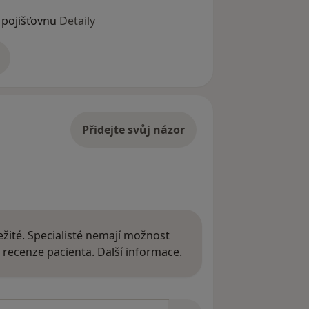
 pojišťovnu
Detaily
adrese
Přidejte svůj názor
žité. Specialisté nemají možnost
Další informace o názor
 recenze pacienta.
Další informace.
zorech