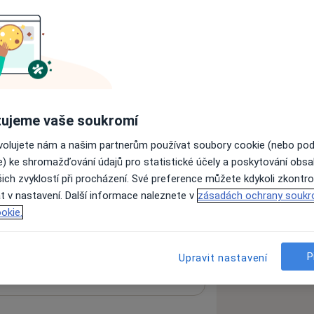
ujeme vaše soukromí
ovolujete nám a našim partnerům používat soubory cookie (nebo po
e) ke shromažďování údajů pro statistické účely a poskytování obs
ich zvyklostí při procházení. Své preference můžete kdykoli zkontro
t v nastavení. Další informace naleznete v
zásadách ochrany soukr
 mapu
okie.
 otevře v nové záložce
ní
P
Upravit nastavení