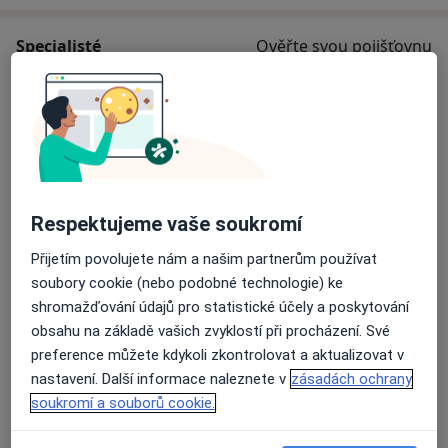
Specialisté
Ověřte svou pojišťovnu
Otorinolaryngolog
MUDr. Dagmar Valvodová
Otorinolaryngolog
Respektujeme vaše soukromí
9 názorů
Přijetím povolujete nám a našim partnerům používat
soubory cookie (nebo podobné technologie) ke
MUDr. Šťepánová Marietta
shromažďování údajů pro statistické účely a poskytování
Otorinolaryngolog
obsahu na základě vašich zvyklostí při procházení. Své
8 názorů
preference můžete kdykoli zkontrolovat a aktualizovat v
nastavení. Další informace naleznete v
zásadách ochrany
soukromí a souborů cookie.
MUDr. Miloslava Moravcová
Otorinolaryngolog