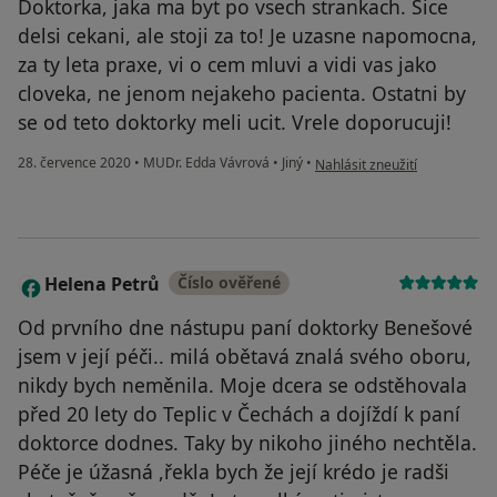
Doktorka, jaka ma byt po vsech strankach. Sice
delsi cekani, ale stoji za to! Je uzasne napomocna,
za ty leta praxe, vi o cem mluvi a vidi vas jako
cloveka, ne jenom nejakeho pacienta. Ostatni by
se od teto doktorky meli ucit. Vrele doporucuji!
podle názoru uživatele Pavel 
28. července 2020
•
MUDr. Edda Vávrová
•
Jiný
•
Nahlásit zneužití
Helena Petrů
Číslo ověřené
H
Od prvního dne nástupu paní doktorky Benešové
jsem v její péči.. milá obětavá znalá svého oboru,
nikdy bych neměnila. Moje dcera se odstěhovala
před 20 lety do Teplic v Čechách a dojíždí k paní
doktorce dodnes. Taky by nikoho jiného nechtěla.
Péče je úžasná ,řekla bych že její krédo je radši