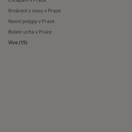
Chrápání v Praze
Krvácení z nosu v Praze
Nosní polypy v Praze
Bolest ucha v Praze
Více (15)
Více v kategorii: Nejčastěji léčené nemoci