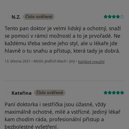
N.Z.
Číslo ověřené
N
Tento pan doktor je velmi lidský a ochotný, snaží
se pomoci v rámci možností a to je prvořadé. Ne
každému třeba sedne jeho styl, ale u lékaře jde
hlavně o tu snahu a přístup, která tady je dobrá.
podle názoru uživatele N.Z.
13. března 2021
•
MUDr. Jindřich Mach
•
Jiný
•
Nahlásit zneužití
Kateřina
Číslo ověřené
K
Paní doktorka i sestřička jsou úžasné, vždy
maximálně ochotné, milé a vstřícné. Jediný lékař
kam chodím ráda, profesionální přístup a
bezbolestné vyšetření.