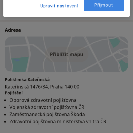
Přijmout
10 názorů
Upravit nastavení
Adresa
Přiblížit mapu
Poliklinika Kateřinská
Kateřinská 1476/34, Praha 140 00
Pojištění
Oborová zdravotní pojišťovna
Vojenská zdravotní pojišťovna ČR
Zaměstnanecká pojišťovna Škoda
Zdravotní pojišťovna ministerstva vnitra ČR