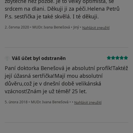
zbytečně než pozdě. Je to velký optimista, se
srdcem na dlani. Děkuji ji za péči.Helena Petrů
P.s. sestřička je také skvělá. I té děkuji.
podle názoru uživatele Helena
2. června 2020
•
MUDr. Ivana Benešová
•
Jiný
•
Nahlásit zneužití
Váš účet byl odstraněn
Paní doktorka Benešová je absolutní profík!Taktéž
její úžasná sertřička!Mají mou absolutní
důvěru,což je v dnešní době velikánská
vzácnost!Znám je už téměř 25 let.
podle názoru uživatele Váš účet byl
5. února 2018
•
MUDr. Ivana Benešová
•
•
Nahlásit zneužití