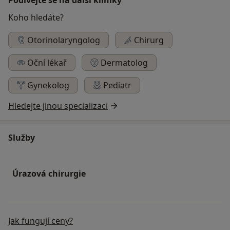
Koho hledáte?
Otorinolaryngolog
Chirurg
Oční lékař
Dermatolog
Gynekolog
Pediatr
Hledejte jinou specializaci
Služby
Úrazová chirurgie
Jak fungují ceny?