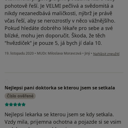
pohotově řeší. Je VELMI pečlivá a svědomitá a
nikdy nezanedbává maličkosti, nýbrž je právě
včas řeší, aby se nerozrostly v něco vážnějšího.
Pokud hledáte dobrého lékaře pro sebe a své
blízké, mohu jen doporučit. Škoda, že těch
"hvězdiček" je pouze 5, já bych jí dala 10.
podle názoru uživatele
19. listopadu 2020
•
MUDr. Miloslava Moravcová
•
Jiný
•
Nahlásit zneužití
N
Nejlepsi pani doktorka se kterou jsem se setkala
Číslo ověřené
Nejlepsi lekarka se kterou jsem se kdy setkala.
Vzdy mila, prijemna ochotna a pojazde si se vsim