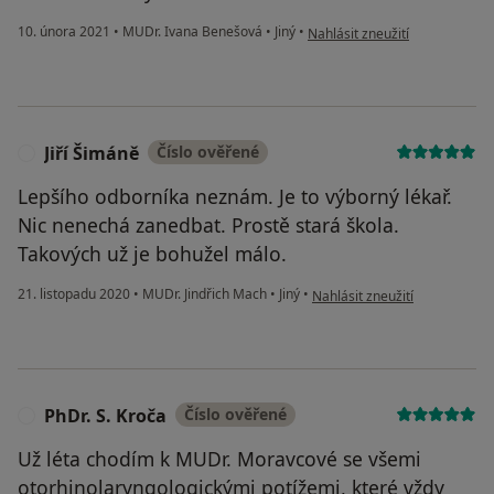
podle názoru uživatele Kateři
10. února 2021
•
MUDr. Ivana Benešová
•
Jiný
•
Nahlásit zneužití
Jiří Šimáně
Číslo ověřené
J
Lepšího odborníka neznám. Je to výborný lékař.
Nic nenechá zanedbat. Prostě stará škola.
Takových už je bohužel málo.
podle názoru uživatele Jiří Ši
21. listopadu 2020
•
MUDr. Jindřich Mach
•
Jiný
•
Nahlásit zneužití
PhDr. S. Kroča
Číslo ověřené
P
Už léta chodím k MUDr. Moravcové se všemi
otorhinolaryngologickými potížemi, které vždy