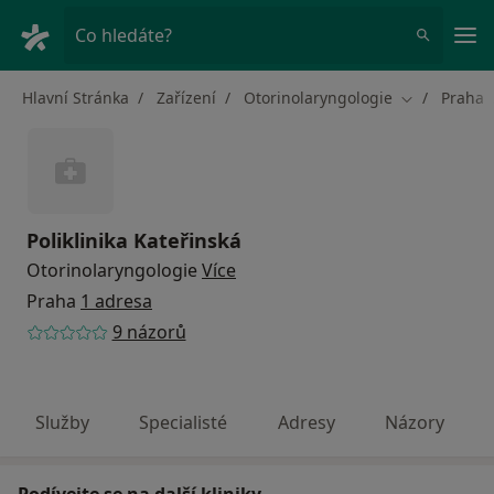
Hla
Co hledáte?
Hlavní Stránka
Zařízení
Otorinolaryngologie
Praha
Změna měst
Poliklinika Kateřinská
Otorinolaryngologie
Více
Praha
1 adresa
9 názorů
Služby
Specialisté
Adresy
Názory
Podívejte se na další kliniky