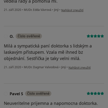
vedela rady a pomohla mi.
podle názoru uživatele Nejlepsi pa
21. září 2020
•
MUDr. Edda Vávrová
•
Jiný
•
Nahlásit zneužití
O.
Číslo ověřené
O
Milá a sympatická paní doktorka s lidským a
laskavým přístupem. Vzala mě ihned bz
objednání. Sestřička je taky velni milá.
podle názoru uživatele O.
21. září 2020
•
MUDr. Dagmar Valvodová
•
Jiný
•
Nahlásit zneužití
Pavel S
Číslo ověřené
P
Neuveritelne prijemna a napomocna doktorka.