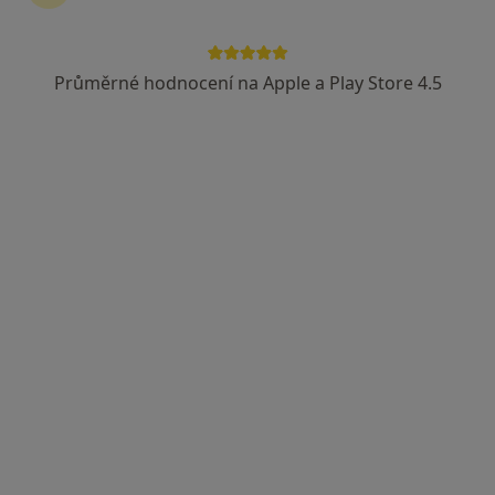
Průměrné hodnocení na Apple a Play Store 4.5
ISCARE Klinické centrum
·
Více
Alergolog, Chirurg, Dermatolog
6 názorů
Českomoravská 2510/19, Praha
•
Mapa
ISCARE Klinické centrum
Tato klinika nemá specialisty s dostupnými termíny v online kalendáři
Zobrazit profil