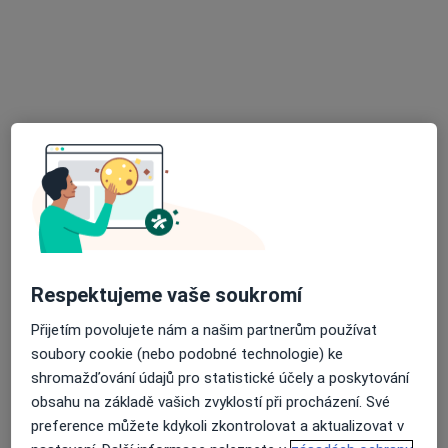
ambulance
Alergolog, Imunolog
Tenisová 981/10, Praha
•
Mapa
Klinika PRAHA, Hostivař – Alergologická ambulance
Tato klinika nemá specialisty s dostupnými termíny v online kalendáři
Zobrazit profil
Respektujeme vaše soukromí
Přijetím povolujete nám a našim partnerům používat
soubory cookie (nebo podobné technologie) ke
shromažďování údajů pro statistické účely a poskytování
Poliklinika Kateřinská
obsahu na základě vašich zvyklostí při procházení. Své
·
Více
Alergolog, Chirurg, Dermatolog
preference můžete kdykoli zkontrolovat a aktualizovat v