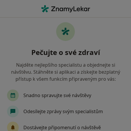
Hla
Alergologie • Praha, hl město Praha
Filtry
• 1
Mapa
Alergologie Praha
Pečujte o své zdraví
Jak řadíme výsledky vyhledávání?
Najděte nejlepšího specialistu a objednejte si
návštěvu. Stáhněte si aplikaci a získejte bezplatný
Jakou pojišťovnu máte?
přístup k všem funkcím připraveným pro vás:
Zdravotní pojišťovna ministerstva vnitra ČR
O
Snadno spravujte své návštěvy
Odesílejte zprávy svým specialistům
Dostávejte připomenutí o návštěvě