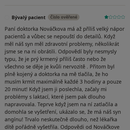
Bývalý pacient
Číslo ověřené
B
Paní doktorka Nováčkova má až příliš velký nápor
pacientů a vůbec se nepouští do detailů. Když
měl náš syn měl zdravotní problemy, několikrát
jsme se na ni obrátili. Odpovědí byly nesmysly
typu, že je prý krmený příliš často nebo že
všechno se děje je kvůli nervozitě . Přitom byl
plně kojený a doktorka na mě tlačila, že ho
musím krmit maximálně každé 3 hodiny a pouze
20 minut! Když jsem ji poslechla, začaly mi
problémy s laktací, které jsem pak dlouho
napravovala. Teprve když jsem na ní zatlačila a
domohla se vyšetření, ukázalo se, že má náš syn
angínu! Trvalo neskutečně dlouho, než lékařka
dítě pořádně vyšetřila. Odpovědi od Nováčkove