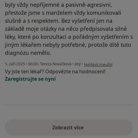
byly vždy nepříjemné a pasivně-agresivní,
přestože jsme s manželem vždy komunikovali
slušně a s respektem. Bez vyšetření jen na
základě moje otázky na něco předpisovala silné
léky, které po konzultaci a pořádným vyšetřením s
jiným lékařem nebyly potřebné, protože dítě tuto
diagnózu nemělo.
podle názoru uživatele Bývalý p
5. září 2025
•
MUDr. Tereza Nováčková
•
Jiný
•
Nahlásit zneužití
Vy jste ten lékař? Odpovězte na hodnocení!
Zaregistrujte se nyní
Zobrazit více