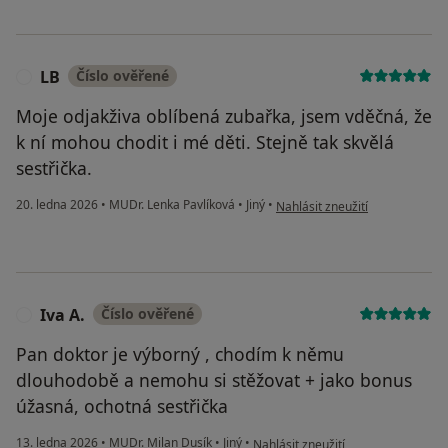
LB
Číslo ověřené
L
Moje odjakživa oblíbená zubařka, jsem vděčná, že
k ní mohou chodit i mé děti. Stejně tak skvělá
sestřička.
podle názoru uživatele LB
20. ledna 2026
•
MUDr. Lenka Pavlíková
•
Jiný
•
Nahlásit zneužití
Iva A.
Číslo ověřené
I
Pan doktor je výborný , chodím k němu
dlouhodobě a nemohu si stěžovat + jako bonus
úžasná, ochotná sestřička
podle názoru uživatele Iva A.
13. ledna 2026
•
MUDr. Milan Dusík
•
Jiný
•
Nahlásit zneužití