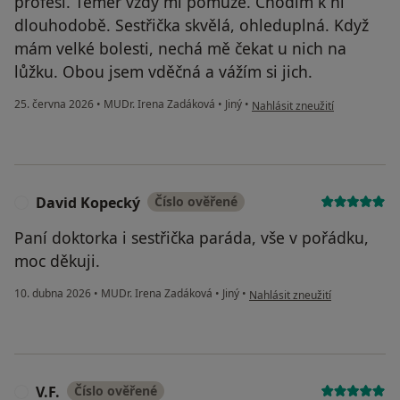
profesi. Téměř vždy mi pomůže. Chodím k ní
dlouhodobě. Sestřička skvělá, ohleduplná. Když
mám velké bolesti, nechá mě čekat u nich na
lůžku. Obou jsem vděčná a vážím si jich.
podle názoru uživatele Lucie 
25. června 2026
•
MUDr. Irena Zadáková
•
Jiný
•
Nahlásit zneužití
David Kopecký
Číslo ověřené
D
Paní doktorka i sestřička paráda, vše v pořádku,
moc děkuji.
podle názoru uživatele David 
10. dubna 2026
•
MUDr. Irena Zadáková
•
Jiný
•
Nahlásit zneužití
V.F.
Číslo ověřené
V