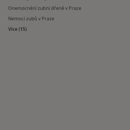
Onemocnění zubní dřeně v Praze
Nemoci zubů v Praze
Více (15)
Více v kategorii: Nejčastěji léčené nemoci