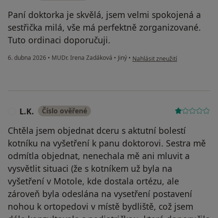
Paní doktorka je skvělá, jsem velmi spokojená a
sestřička milá, vše má perfektně zorganizované.
Tuto ordinaci doporučuji.
podle názoru uživatele V.F.
6. dubna 2026
•
MUDr. Irena Zadáková
•
Jiný
•
Nahlásit zneužití
L.K.
Číslo ověřené
L
Chtěla jsem objednat dceru s aktutní bolestí
kotníku na vyšetření k panu doktorovi. Sestra mě
odmítla objednat, nenechala mě ani mluvit a
vysvětlit situaci (že s kotníkem už byla na
vyšetření v Motole, kde dostala ortézu, ale
zároveň byla odeslána na vysetření postavení
nohou k ortopedovi v místě bydliště, což jsem