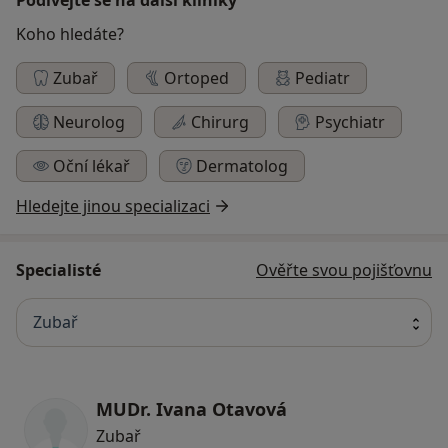
Koho hledáte?
Zubař
Ortoped
Pediatr
Neurolog
Chirurg
Psychiatr
Oční lékař
Dermatolog
Hledejte jinou specializaci
Specialisté
Ověřte svou pojišťovnu
Zubař
MUDr. Ivana Otavová
Zubař