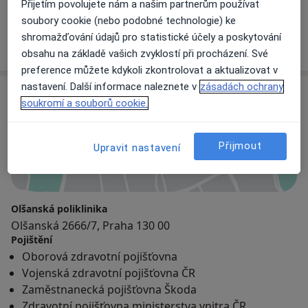
Přijetím povolujete nám a našim partnerům používat
11 názorů
soubory cookie (nebo podobné technologie) ke
shromažďování údajů pro statistické účely a poskytování
+ 20 specialistů
obsahu na základě vašich zvyklostí při procházení. Své
preference můžete kdykoli zkontrolovat a aktualizovat v
nastavení. Další informace naleznete v
zásadách ochrany
Adresa
soukromí a souborů cookie.
Přijmout
Upravit nastavení
Přiblížit mapu
Olšanská poliklinika
Olšanská 2666/7, Praha 130 00
Pojištění
Oborová zdravotní pojišťovna
Vojenská zdravotní pojišťovna ČR
Zaměstnanecká pojišťovna Škoda
Zdravotní pojišťovna ministerstva vnitra ČR