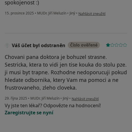
spokojenost :)
podle názoru uživatele Jana H.
15. prosince 2025
•
MUDr. Jiří Meluzín
•
Jiný
•
Nahlásit zneužití
Váš účet byl odstraněn
Číslo ověřené
Chovani pana doktora je bohuzel strasne.
Sestricka, ktera to vidi jen tise kouka do stolu pze.
ji musi byt trapne. Rozhodne nedoporucuji pokud
hledate odbornika, ktery Vam ma pomoci a ne
frustrovaneho, zleho cloveka.
podle názoru uživatele Váš účet byl 
29. října 2025
•
MUDr. Jiří Meluzín
•
Jiný
•
Nahlásit zneužití
Vy jste ten lékař? Odpovězte na hodnocení!
Zaregistrujte se nyní