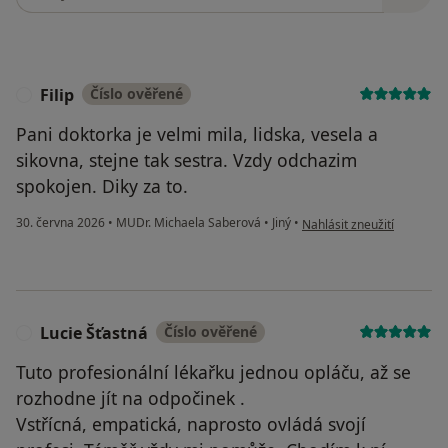
Filip
Číslo ověřené
F
Pani doktorka je velmi mila, lidska, vesela a
sikovna, stejne tak sestra. Vzdy odchazim
spokojen. Diky za to.
podle názoru uživatele Fili
30. června 2026
•
MUDr. Michaela Saberová
•
Jiný
•
Nahlásit zneužití
Lucie Šťastná
Číslo ověřené
L
Tuto profesionální lékařku jednou opláču, až se
rozhodne jít na odpočinek .
Vstřícná, empatická, naprosto ovládá svojí