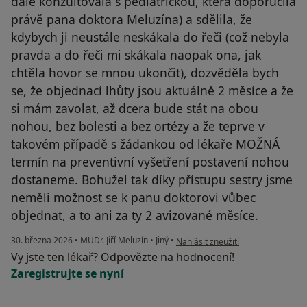
dále konzultovala s pediatričkou, která doporučila
právě pana doktora Meluzína) a sdělila, že
kdybych ji neustále neskákala do řeči (což nebyla
pravda a do řeči mi skákala naopak ona, jak
chtěla hovor se mnou ukončit), dozvěděla bych
se, že objednací lhůty jsou aktuálně 2 měsíce a že
si mám zavolat, až dcera bude stát na obou
nohou, bez bolesti a bez ortézy a že teprve v
takovém případě s žádankou od lékaře MOŽNÁ
termín na preventivní vyšetření postavení nohou
dostaneme. Bohužel tak díky přístupu sestry jsme
neměli možnost se k panu doktorovi vůbec
objednat, a to ani za ty 2 avizované měsíce.
podle názoru uživatele L.K.
30. března 2026
•
MUDr. Jiří Meluzín
•
Jiný
•
Nahlásit zneužití
Vy jste ten lékař? Odpovězte na hodnocení!
Zaregistrujte se nyní