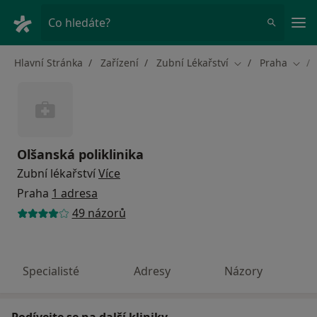
Hla
Co hledáte?
Hlavní Stránka
Zařízení
Zubní Lékařství
Praha
Změna města
Změn
Olšanská poliklinika
Zubní lékařství
Více
Praha
1 adresa
49 názorů
Specialisté
Adresy
Názory
Podívejte se na další kliniky