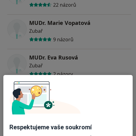
22 názorů
MUDr. Marie Vopatová
Zubař
9 názorů
MUDr. Eva Rusová
Zubař
2 názory
MUDr. Zdeněk Navrátil
Zubař
7 názorů
MUDr. Zdeňka Bořkovcová
Respektujeme vaše soukromí
Zubař