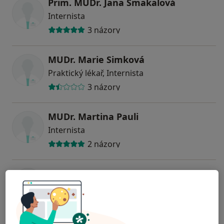
Prim. MUDr. Jana Šmakalová
Internista
3 názory
MUDr. Marie Simková
Praktický lékař, Internista
3 názory
MUDr. Martina Pauli
Internista
2 názory
Martin Pruner
Internista
2 názory