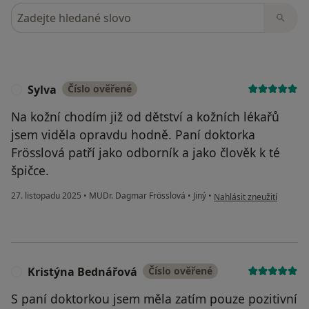
Hledejte v názorech
Sylva
Číslo ověřené
S
Na kožní chodím již od dětství a kožních lékařů
jsem viděla opravdu hodně. Paní doktorka
Frösslová patří jako odborník a jako člověk k té
špičce.
podle názoru uživatele S
27. listopadu 2025
•
MUDr. Dagmar Frösslová
•
Jiný
•
Nahlásit zneužití
Kristýna Bednářová
Číslo ověřené
K
S paní doktorkou jsem měla zatím pouze pozitivní