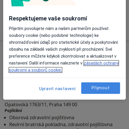
Martin Šmakal
Internista, Onkolog
Respektujeme vaše soukromí
Přijetím povolujete nám a našim partnerům používat
+ 4 specialisti
soubory cookie (nebo podobné technologie) ke
shromažďování údajů pro statistické účely a poskytování
Adresa
obsahu na základě vašich zvyklostí při procházení. Své
preference můžete kdykoli zkontrolovat a aktualizovat v
nastavení. Další informace naleznete v
zásadách ochrany
soukromí a souborů cookie.
Přiblížit mapu
Přijmout
Upravit nastavení
POLIKLINIKA OPATOVSKÁ - Medifin
Opatovská 1763/11, Praha 149 00
Pojištění
Oborová zdravotní pojišťovna
Revírní bratrská pokladna, zdravotní pojišťovna