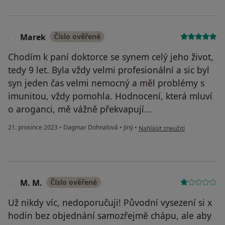
Marek
Číslo ověřené
M
Chodím k paní doktorce se synem celý jeho život,
tedy 9 let. Byla vždy velmi profesionální a sic byl
syn jeden čas velmi nemocný a měl problémy s
imunitou, vždy pomohla. Hodnocení, která mluví
o aroganci, mě vážně překvapují...
podle názoru uživatele Marek
21. prosince 2023
•
Dagmar Dohnalová
•
Jiný
•
Nahlásit zneužití
M. M.
Číslo ověřené
M
Už nikdy víc, nedoporučuji! Původní vysezení si x
hodin bez objednání samozřejmě chápu, ale aby