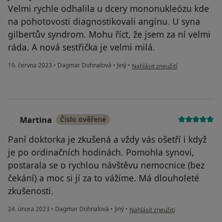
Velmi rychle odhalila u dcery mononukleózu kde
na pohotovosti diagnostikovali angínu. U syna
gilbertův syndrom. Mohu říct, že jsem za ní velmi
ráda. A nová sestřička je velmi milá.
podle názoru uživatele Alena A
19. června 2023
•
Dagmar Dohnalová
•
Jiný
•
Nahlásit zneužití
Martina
Číslo ověřené
M
Paní doktorka je zkušená a vždy vás ošetří i když
je po ordinačních hodinách. Pomohla synovi,
postarala se o rychlou návštěvu nemocnice (bez
čekání) a moc si jí za to vážíme. Má dlouholeté
zkušenosti.
podle názoru uživatele Martina
24. února 2023
•
Dagmar Dohnalová
•
Jiný
•
Nahlásit zneužití