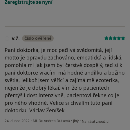
Zaregistrujte se nyní
V.Ž.
Číslo ověřené
V
Paní doktorka, je moc pečlivá svědomitá, její
motto je opravdu zachováno, empatická a lidská,
pomohla mi jak jsem byl čerstvě dospělý, teď si k
paní doktorce vracím, má hodně andílku a božího
světla, jelikož jsem věřící a zajímá mě ezoterika,
nejen že je dobrý lékař, vím že o pacientech
přemýšlí dost intenzivně, pacientovi řekne co je
pro něho vhodné. Velice si chválím tuto paní
doktorku. Václav Ženíšek
podle názoru uživatele V.Ž.
24. dubna 2022
•
MUDr. Andrea Dutková
•
Jiný
•
Nahlásit zneužití