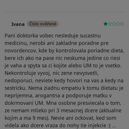
Ivana
Číslo ověřené
I
Pani doktorka vobec nesleduje sucastnu
medicinu, nerobi ani zakladne poradne pre
novordencov, kde by kontrolovala poriadne dieta,
bere ich ako na pase nic neskuma jedine co riesi
je vaha a spyta sa ci kojite alebo UM to je vsetko.
Nekontroluje vyvoj, nic zene nevysvetli,
nedoporuci, neviete kedy hovori na vas a kedy na
sestricku. Nema ziadnu empatiu k tomu dietatu je
neprijemna, arogantna a podporuje matku v
dokrmovani UM. Mna osobne presviecala o tom,
ze nemam mlieko pri 3 mesacnej dcere (aktualne
kojim a ma 9 mes). Nevie ani ockovat, ked som
videla ako dcere vraza do nohy tie injekcie :( …