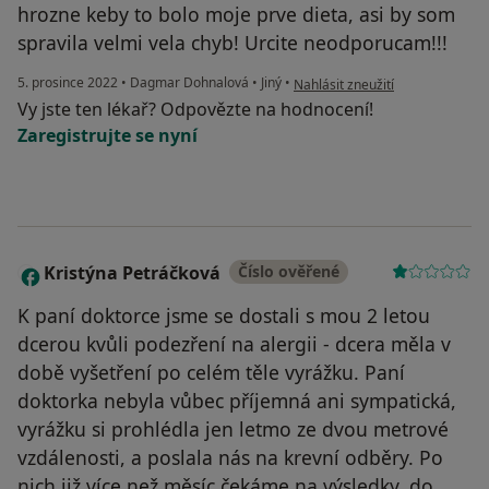
hrozne keby to bolo moje prve dieta, asi by som
spravila velmi vela chyb! Urcite neodporucam!!!
podle názoru uživatele Ivana
5. prosince 2022
•
Dagmar Dohnalová
•
Jiný
•
Nahlásit zneužití
Vy jste ten lékař? Odpovězte na hodnocení!
Zaregistrujte se nyní
Kristýna Petráčková
Číslo ověřené
K
K paní doktorce jsme se dostali s mou 2 letou
dcerou kvůli podezření na alergii - dcera měla v
době vyšetření po celém těle vyrážku. Paní
doktorka nebyla vůbec příjemná ani sympatická,
vyrážku si prohlédla jen letmo ze dvou metrové
vzdálenosti, a poslala nás na krevní odběry. Po
nich již více než měsíc čekáme na výsledky, do