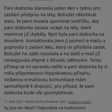
Paní doktorka stanovila jeden den v týdnu pro
zasílání předpisu na léky. Bohužel několikrát
stalo, že jsem musela upomínat sestřičku, aby
paní doktorka zaslala recept na léky, které
mamince již chyběly. Nyní byla paní doktorka na
dovolené. Kontaktovala jsem jí pomocí e-mailu a
poprosila o zaslání léku, který mi přislíbila zaslat.
Bohužel ho opět nezaslala a na další e-mail již
nereagovala zřejmě z důvodu stěhování. Tento
přístup se mi opravdu nelíbí a paní doktorka by si
měla připomenout Hippokratovu přísahu.
Veškerou e-mailovou komunikace mám
samozřejmě k dispozici, pro případ, že paní
doktorka bude vše zpochybňovat.
podle názoru uživatele Lucie D.
11. října 2022
•
MUDr. Andrea Dutková
•
Jiný
•
Nahlásit zneužití
Vy jste ten lékař? Odpovězte na hodnocení!