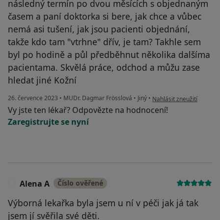
následný termín po dvou měsících s objednaným
časem a paní doktorka si bere, jak chce a vůbec
nemá asi tušení, jak jsou pacienti objednání,
takže kdo tam "vtrhne" dřív, je tam? Takhle sem
byl po hodině a půl předběhnut několika dalšíma
pacientama. Skvělá práce, odchod a můžu zase
hledat jiné Kožní
podle názoru uživatele M
26. července 2023
•
MUDr. Dagmar Frösslová
•
Jiný
•
Nahlásit zneužití
Vy jste ten lékař? Odpovězte na hodnocení!
Zaregistrujte se nyní
Alena A
Číslo ověřené
A
Výborná lekařka byla jsem u ní v péči jak já tak
jsem jí svěřila své děti.