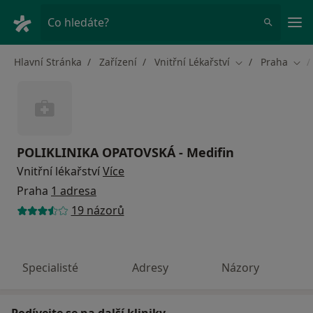
Hla
Co hledáte?
Hlavní Stránka
Zařízení
Vnitřní Lékařství
Praha
Změna města
Změ
POLIKLINIKA OPATOVSKÁ - Medifin
Vnitřní lékařství
Více
Praha
1 adresa
19 názorů
Specialisté
Adresy
Názory
Podívejte se na další kliniky