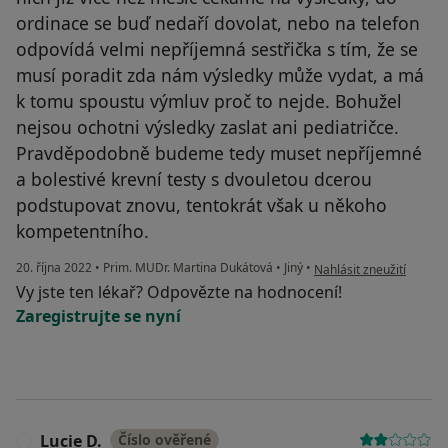
ordinace se buď nedaří dovolat, nebo na telefon
odpovídá velmi nepříjemná sestřička s tím, že se
musí poradit zda nám výsledky může vydat, a má
k tomu spoustu výmluv proč to nejde. Bohužel
nejsou ochotni výsledky zaslat ani pediatričce.
Pravděpodobně budeme tedy muset nepříjemné
a bolestivé krevní testy s dvouletou dcerou
podstupovat znovu, tentokrát však u někoho
kompetentního.
podle názoru uživatele 
20. října 2022
•
Prim. MUDr. Martina Dukátová
•
Jiný
•
Nahlásit zneužití
Vy jste ten lékař? Odpovězte na hodnocení!
Zaregistrujte se nyní
Lucie D.
Číslo ověřené
L