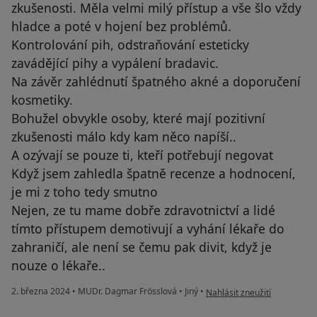
zkušenosti. Měla velmi milý přístup a vše šlo vždy
hladce a poté v hojení bez problémů.
Kontrolování pih, odstraňování esteticky
zavádějící pihy a vypálení bradavic.
Na závěr zahlédnutí špatného akné a doporučení
kosmetiky.
Bohužel obvykle osoby, které mají pozitivní
zkušenosti málo kdy kam něco napíší..
A ozývají se pouze ti, kteří potřebují negovat
Když jsem zahledla špatně recenze a hodnocení,
je mi z toho tedy smutno
Nejen, ze tu mame dobře zdravotnictví a lidé
tímto přístupem demotivují a vyhání lékaře do
zahraničí, ale není se čemu pak divit, když je
nouze o lékaře..
podle názoru uživatele Kris
2. března 2024
•
MUDr. Dagmar Frösslová
•
Jiný
•
Nahlásit zneužití