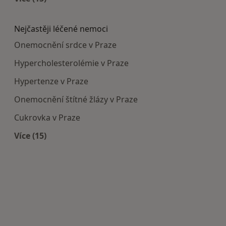
Více v kategorii: Doporučená zdravotnická zaříze
Nejčastěji léčené nemoci
Onemocnění srdce v Praze
Hypercholesterolémie v Praze
Hypertenze v Praze
Onemocnění štítné žlázy v Praze
Cukrovka v Praze
Více (15)
Více v kategorii: Nejčastěji léčené nemoci