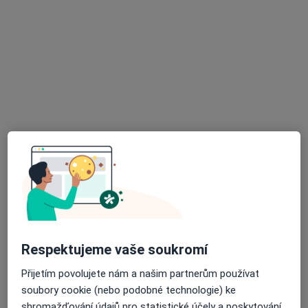
Nemocnice sv. Alžběty Na Slupi
·
Více
Imunolog, Alergolog, Gastroenterolog
Na Slupi 448/6,
•
Mapa
Nemocnice sv. Alžběty Na Slupi
Tato klinika nemá specialisty s dostupnými termíny v online kalendáři
Zobrazit profil
Respektujeme vaše soukromí
Přijetím povolujete nám a našim partnerům používat
soubory cookie (nebo podobné technologie) ke
Poliklinika IPP
shromažďování údajů pro statistické účely a poskytování