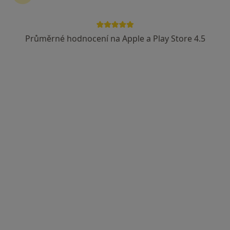
Průměrné hodnocení na Apple a Play Store 4.5
ISCARE Klinické centrum
·
Více
Imunolog, Alergolog, Chirurg
6 názorů
Českomoravská 2510/19, Praha
•
Mapa
ISCARE Klinické centrum
Tato klinika nemá specialisty s dostupnými termíny v online kalendáři
Zobrazit profil