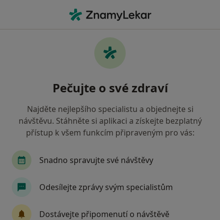
Hla
Imunologie • Praha, hl město Praha
Filtry
• 1
Mapa
Imunologie Praha
Pečujte o své zdraví
Jak řadíme výsledky vyhledávání?
Najděte nejlepšího specialistu a objednejte si
návštěvu. Stáhněte si aplikaci a získejte bezplatný
Jakou pojišťovnu máte?
přístup k všem funkcím připraveným pro vás:
Zdravotní pojišťovna ministerstva vnitra ČR
O
Snadno spravujte své návštěvy
Odesílejte zprávy svým specialistům
Dostávejte připomenutí o návštěvě