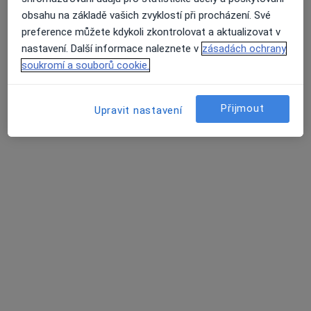
·
Více
Imunolog, Chirurg, Dermatolog
obsahu na základě vašich zvyklostí při procházení. Své
Blanická 16, Praha
•
Mapa
preference můžete kdykoli zkontrolovat a aktualizovat v
Poliklinika IPP
nastavení. Další informace naleznete v
zásadách ochrany
Tato klinika nemá specialisty s dostupnými termíny v online kalendáři
soukromí a souborů cookie.
Zobrazit profil
Přijmout
Upravit nastavení
Klinika PRAHA, Hostivař – Alergologická
ambulance
Imunolog, Alergolog