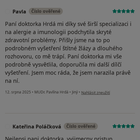
Pavla
Číslo ověřené
P
Paní doktorka Hrdá mi díky své širší specializaci i
na alergie a imunologii podchytila skryté
zdravotní problémy. Přišly jsme na to po
podrobném vyšetření štítné žlázy a dlouhého
rozhovoru, co mě trápí. Paní doktorka mi vše
podrobně vysvětlila, doporučila mi další dílčí
vyšetření. Jsem moc ráda, že jsem narazila právě
na ní.
podle názoru uživatele Pavla
12. srpna 2025
•
MUDr. Pavlína Hrdá
•
Jiný
•
Nahlásit zneužití
Kateřina Poláčková
Číslo ověřené
K
Nejlepsi pani doktorka, vyjimecny pristup,