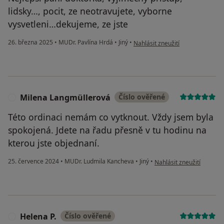
lidsky…, pocit, ze neotravujete, vyborne
vysvetleni…dekujeme, ze jste
podle názoru uživatele Kateřina
26. března 2025
•
MUDr. Pavlína Hrdá
•
Jiný
•
Nahlásit zneužití
Milena Langmüllerová
Číslo ověřené
M
Této ordinaci nemám co vytknout. Vždy jsem byla
spokojená. Jdete na řadu přesně v tu hodinu na
kterou jste objednaní.
podle názoru uživatele 
25. července 2024
•
MUDr. Ludmila Kancheva
•
Jiný
•
Nahlásit zneužití
Helena P.
Číslo ověřené
H