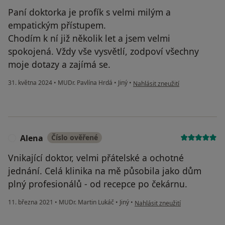
Paní doktorka je profík s velmi milým a
empatickým přístupem.
Chodím k ní již několik let a jsem velmi
spokojená. Vždy vše vysvětlí, zodpoví všechny
moje dotazy a zajímá se.
podle názoru uživatele Helena P.
31. května 2024
•
MUDr. Pavlína Hrdá
•
Jiný
•
Nahlásit zneužití
Alena
Číslo ověřené
A
Vnikající doktor, velmi přátelské a ochotné
jednání. Celá klinika na mě působila jako dům
plný profesionálů - od recepce po čekárnu.
podle názoru uživatele Alena
11. března 2021
•
MUDr. Martin Lukáč
•
Jiný
•
Nahlásit zneužití