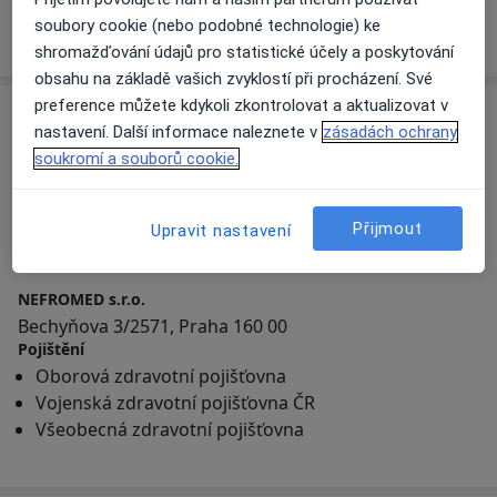
1 názor
soubory cookie (nebo podobné technologie) ke
shromažďování údajů pro statistické účely a poskytování
obsahu na základě vašich zvyklostí při procházení. Své
preference můžete kdykoli zkontrolovat a aktualizovat v
Adresa
nastavení. Další informace naleznete v
zásadách ochrany
soukromí a souborů cookie.
Přiblížit mapu
Přijmout
Upravit nastavení
NEFROMED s.r.o.
Bechyňova 3/2571, Praha 160 00
Pojištění
Oborová zdravotní pojišťovna
Vojenská zdravotní pojišťovna ČR
Všeobecná zdravotní pojišťovna