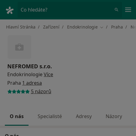
Hla
Co hledáte?
Hlavní Stránka
Zařízení
Endokrinologie
Praha
Ne
Změna města
NEFROMED s.r.o.
Endokrinologie
Více
Praha
1 adresa
5 názorů
O nás
Specialisté
Adresy
Názory
O nás