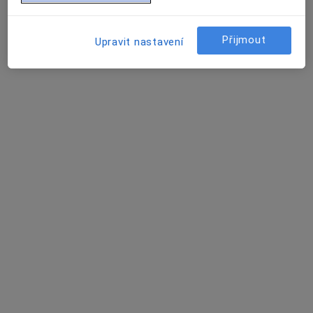
Poliklinika Prosek a.s.
Tato klinika nemá specialisty s dostupnými termíny v online kalendáři
Přijmout
Upravit nastavení
Zobrazit profil
NEFROMED s.r.o.
·
Více
Imunolog, Alergolog, Diabetolog
5 názorů
Bechyňova 3/2571, Praha
•
Mapa
NEFROMED s.r.o.