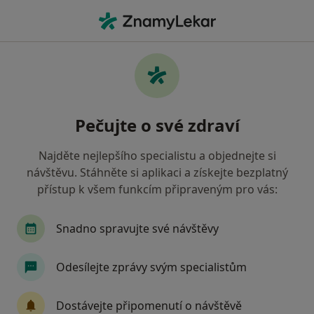
Hla
Imunologie • Praha, hl město Praha
Filtry
• 2
Mapa
Imunologie zdravotnická zařízení v Praze
Pečujte o své zdraví
Oborová zdravotní pojišťovna
Jak řadíme výsledky vyhledávání?
Najděte nejlepšího specialistu a objednejte si
návštěvu. Stáhněte si aplikaci a získejte bezplatný
přístup k všem funkcím připraveným pro vás:
Snadno spravujte své návštěvy
Odesílejte zprávy svým specialistům
Poliklinika Kateřinská
Dostávejte připomenutí o návštěvě
·
Více
Imunolog, Alergolog, Chirurg