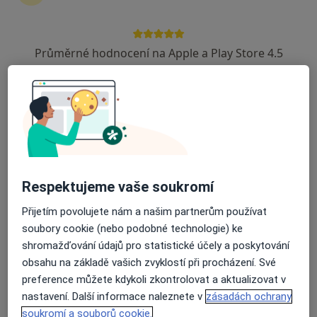
Kateřinská 1476/34, Praha
•
Mapa
Poliklinika Kateřinská
Průměrné hodnocení na Apple a Play Store 4.5
Tato klinika nemá specialisty s dostupnými termíny v online kalendáři
Zobrazit profil
Respektujeme vaše soukromí
Přijetím povolujete nám a našim partnerům používat
soubory cookie (nebo podobné technologie) ke
shromažďování údajů pro statistické účely a poskytování
Poliklinika Prosek a.s.
obsahu na základě vašich zvyklostí při procházení. Své
·
Více
Imunolog, Alergolog, Chirurg
preference můžete kdykoli zkontrolovat a aktualizovat v
256 názorů
nastavení. Další informace naleznete v
zásadách ochrany
soukromí a souborů cookie.
Lovosická 440/40, Praha
•
Mapa