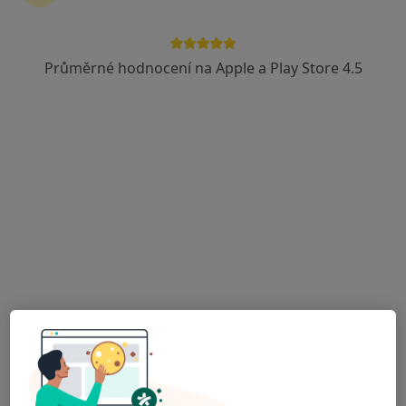
Diabetolog, Endokrinolog
3 názory
Průměrné hodnocení na Apple a Play Store 4.5
Budějovická 778/3a, Praha
•
Mapa
DIAvize diabetologické a endokrinologické centrum
Tato klinika nemá specialisty s dostupnými termíny v online kalendáři
Zobrazit profil
Medifin a.s., Poliklinika Šustova
·
Více
Diabetolog, Alergolog, Anesteziolog