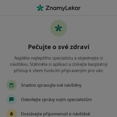
Hla
Diabetologia • Praha, hl město Praha
Filtry
• 2
Mapa
Diabetologia zdravotnická zařízení v Praze
Pečujte o své zdraví
Oborová zdravotní pojišťovna
Jak řadíme výsledky vyhledávání?
Najděte nejlepšího specialistu a objednejte si
návštěvu. Stáhněte si aplikaci a získejte bezplatný
přístup k všem funkcím připraveným pro vás:
Snadno spravujte své návštěvy
Odesílejte zprávy svým specialistům
DIAvize diabetologické a
Dostávejte připomenutí o návštěvě
endokrinologické centrum