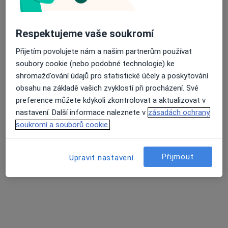
118 názorů
Šustova 1930/2, Praha
•
Mapa
Respektujeme vaše soukromí
Medifin a.s., Poliklinika Šustova
Tato klinika nemá specialisty s dostupnými termíny v online kalendáři
Přijetím povolujete nám a našim partnerům používat
soubory cookie (nebo podobné technologie) ke
Zobrazit profil
shromažďování údajů pro statistické účely a poskytování
obsahu na základě vašich zvyklostí při procházení. Své
preference můžete kdykoli zkontrolovat a aktualizovat v
nastavení. Další informace naleznete v
zásadách ochrany
soukromí a souborů cookie.
Přijmout
Upravit nastavení
Poliklinika Prosek a.s.
·
Více
Diabetolog, Alergolog, Chirurg
256 názorů