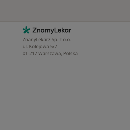
Kontakt
ZnamyLekar - Hlavní stránka
ZnanyLekarz Sp. z o.o.
ul. Kolejowa 5/7
01-217 Warszawa, Polska