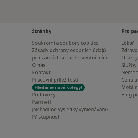
Stránky
Pro pa
Soukromí a soubory cookies
Lékaři
Zásady ochrany osobních údajů
Zdravot
pro zaměstnance zdravotní péče
Otázky
O nás
Služby
Kontakt
Nemoc
Pracovní příležitosti
Centr
Mobilní
Hledáme nové kolegy!
Podmínky
Blog p
Partneři
Jak řadíme výsledky vyhledávání?
Přístupnost