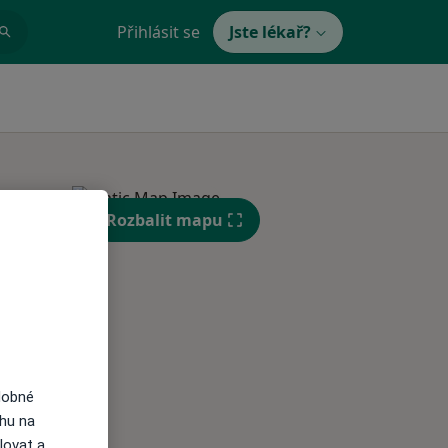
Přihlásit se
Jste lékař?
Rozbalit mapu
Út
St
Čt
n
11 Srpen
12 Srpen
13 Srpen
i
dobné
ahu na
lovat a