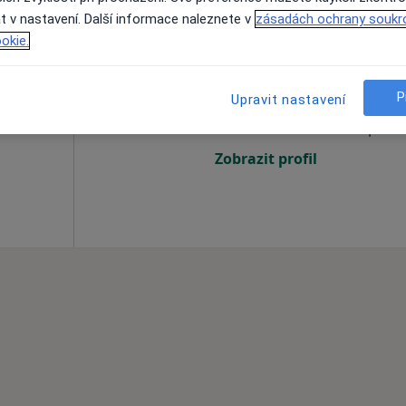
t v nastavení. Další informace naleznete v
zásadách ochrany soukr
okie.
Dnes
Zítra
Ne
Po
7 Srpen
8 Srpen
9 Srpen
10 Srpe
enista,
P
Upravit nastavení
Online rezervace termínu není k dispozic
Zobrazit profil