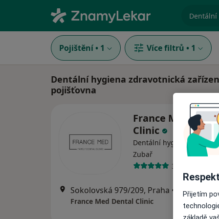
specializ
Pojištění
•
1
Více filtrů
•
1
Dentální hygiena zdravotnická zařízen
pojišťovna
France Med Dent
Clinic
Dentální hygienistka, hygi
Zubař
3 názory
Respekt
Sokolovská 979/209, Praha
•
Mapa
Přijetím p
France Med Dental Clinic
technologi
základě vaš