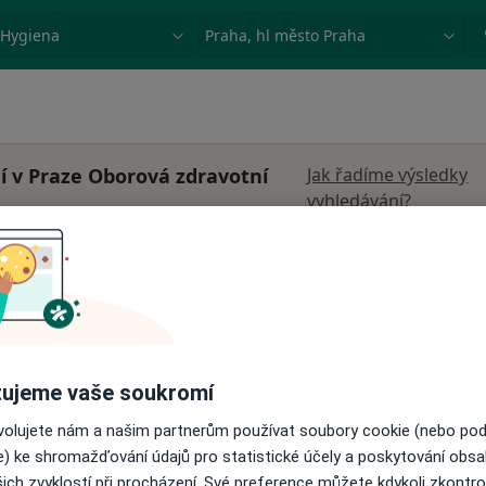
ace, nemoc nebo příjmení
Město nebo region
í v Praze Oborová zdravotní
Jak řadíme výsledky
vyhledávání?
al
Dnes
Zítra
Ne
Po
7 Srpen
8 Srpen
9 Srpen
10 Srpe
enista,
Online rezervace termínu není k dispozic
ujeme vaše soukromí
Zobrazit profil
ovolujete nám a našim partnerům používat soubory cookie (nebo po
e) ke shromažďování údajů pro statistické účely a poskytování obs
ich zvyklostí při procházení. Své preference můžete kdykoli zkontro