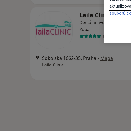
aktualizova
souborů co
Laila Clinic
Dentální hygienistka, hygi
Zubař
82 názorů
Sokolská 1662/35, Praha
•
Mapa
Laila Clinic