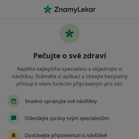
Hla
Dentální Hygiena • Praha, hl město Praha
Filtry
• 2
Mapa
Dentální hygiena zdravotnická zařízení v
Pečujte o své zdraví
Praze Revírní bratrská pokladna, zdravotní
pojišťovna
Najděte nejlepšího specialistu a objednejte si
Jak řadíme výsledky vyhledávání?
návštěvu. Stáhněte si aplikaci a získejte bezplatný
přístup k všem funkcím připraveným pro vás:
Snadno spravujte své návštěvy
Odesílejte zprávy svým specialistům
Dostávejte připomenutí o návštěvě
France Med Dental Clinic