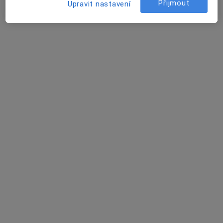
Přijmout
82 názorů
Upravit nastavení
Sokolská 1662/35, Praha
•
Mapa
Laila Clinic
Tato klinika nemá specialisty s dostupnými termíny v online kalendáři
Zobrazit profil
Schill Dental Clinic Praha s.r.o.
Dentální hygienistka, hygienista, Zubař
Milevská 2095/5, Praha
•
Mapa