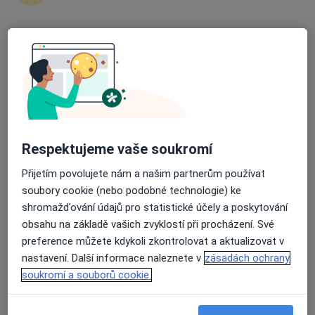
Dentální hygienistka, hygienista, Zubař
3 názory
Průměrné hodnocení na Apple a Play Store 4.5
Sokolovská 979/209, Praha
•
Mapa
France Med Dental Clinic
Tato klinika nemá specialisty s dostupnými termíny v online kalendáři
Zobrazit profil
Respektujeme vaše soukromí
Přijetím povolujete nám a našim partnerům používat
soubory cookie (nebo podobné technologie) ke
shromažďování údajů pro statistické účely a poskytování
obsahu na základě vašich zvyklostí při procházení. Své
preference můžete kdykoli zkontrolovat a aktualizovat v
nastavení. Další informace naleznete v
zásadách ochrany
soukromí a souborů cookie.
Laila Clinic
Dentální hygienistka, hygienista, Zubař