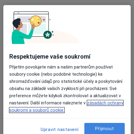
25 názorů
Profesora Veselého 493, Beroun
•
Mapa
Rehabilitační nemocnice Beroun
Tato klinika nemá specialisty s dostupnými termíny v online kalendáři
Zobrazit profil
Respektujeme vaše soukromí
Přijetím povolujete nám a našim partnerům používat
soubory cookie (nebo podobné technologie) ke
shromažďování údajů pro statistické účely a poskytování
obsahu na základě vašich zvyklostí při procházení. Své
preference můžete kdykoli zkontrolovat a aktualizovat v
nastavení. Další informace naleznete v
zásadách ochrany
OG Medical Centre s.r.o.
soukromí a souborů cookie.
·
Více
Ortoped, Dermatolog, Gynekolog
8 názorů
Přijmout
Upravit nastavení