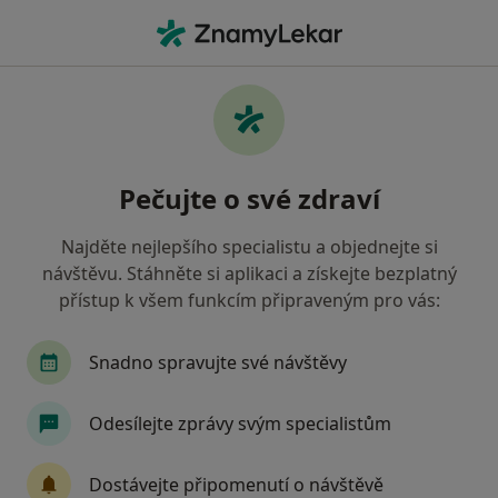
Hla
Ortopedie • Praha, hl město Praha
Filtry
• 2
Mapa
Ortopedie zdravotnická zařízení v Praze
Pečujte o své zdraví
Revírní bratrská pokladna, zdravotní
pojišťovna
Najděte nejlepšího specialistu a objednejte si
Jak řadíme výsledky vyhledávání?
návštěvu. Stáhněte si aplikaci a získejte bezplatný
přístup k všem funkcím připraveným pro vás:
Snadno spravujte své návštěvy
Odesílejte zprávy svým specialistům
Dostávejte připomenutí o návštěvě
MEDITERRA s.r.o.