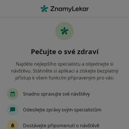
Hla
Gynekologie • Praha, hl město Praha
Filtry
• 2
Mapa
Gynekologie zdravotnická zařízení v Praze
Pečujte o své zdraví
Revírní bratrská pokladna, zdravotní
pojišťovna
Najděte nejlepšího specialistu a objednejte si
Jak řadíme výsledky vyhledávání?
návštěvu. Stáhněte si aplikaci a získejte bezplatný
přístup k všem funkcím připraveným pro vás:
Snadno spravujte své návštěvy
Odesílejte zprávy svým specialistům
Dostávejte připomenutí o návštěvě
Medicinské a estetické centrum Markin