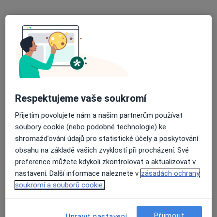
6 názorů
Českomoravská 2510/19, Praha
•
Mapa
ISCARE Klinické centrum
Tato klinika nemá specialisty s dostupnými termíny v online kalendáři
Zobrazit profil
Respektujeme vaše soukromí
Přijetím povolujete nám a našim partnerům používat
soubory cookie (nebo podobné technologie) ke
shromažďování údajů pro statistické účely a poskytování
obsahu na základě vašich zvyklostí při procházení. Své
preference můžete kdykoli zkontrolovat a aktualizovat v
nastavení. Další informace naleznete v
zásadách ochrany
Gynprofi s.r.o.
soukromí a souborů cookie.
Gynekolog, Onkolog
15 názorů
Přijmout
Upravit nastavení