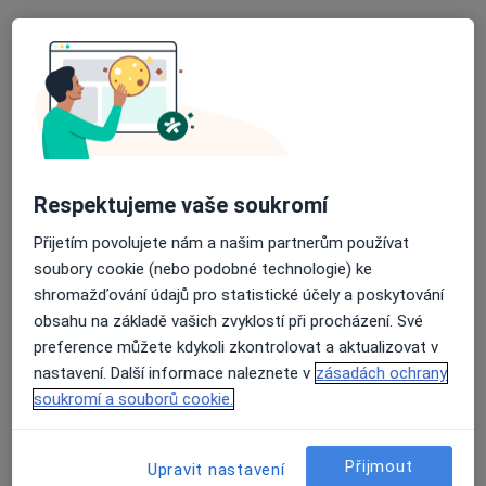
101 názorů
Kartouzská 204/6, Praha
•
Mapa
POLIKLINIKA KARTOUZSKÁ
Tato klinika nemá specialisty s dostupnými termíny v online kalendáři
Zobrazit profil
Respektujeme vaše soukromí
Přijetím povolujete nám a našim partnerům používat
soubory cookie (nebo podobné technologie) ke
shromažďování údajů pro statistické účely a poskytování
obsahu na základě vašich zvyklostí při procházení. Své
preference můžete kdykoli zkontrolovat a aktualizovat v
nastavení. Další informace naleznete v
zásadách ochrany
Poliklinika Mazurská
soukromí a souborů cookie.
·
Více
Pediatr, Chirurg, Dermatolog
110 názorů
Přijmout
Upravit nastavení