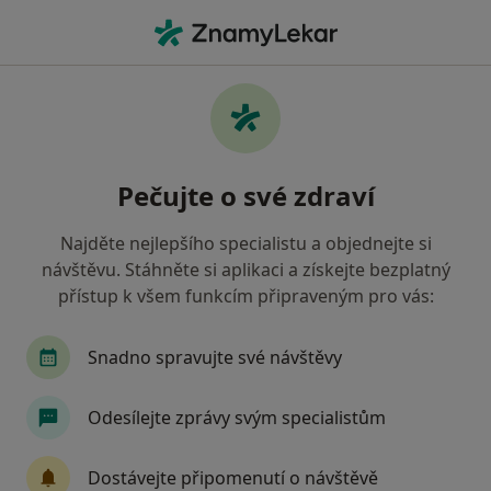
Hla
Pediatrie • Praha, hl město Praha
Filtry
• 2
Mapa
Pediatrie zdravotnická zařízení v Praze
Pečujte o své zdraví
Revírní bratrská pokladna, zdravotní
pojišťovna
Najděte nejlepšího specialistu a objednejte si
Jak řadíme výsledky vyhledávání?
návštěvu. Stáhněte si aplikaci a získejte bezplatný
přístup k všem funkcím připraveným pro vás:
Snadno spravujte své návštěvy
Odesílejte zprávy svým specialistům
Dostávejte připomenutí o návštěvě
Poliklinika Malešice