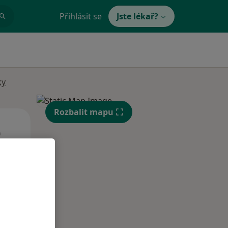
Přihlásit se
Jste lékař?
ky
Rozbalit mapu
Út
St
Čt
n
11 Srpen
12 Srpen
13 Srpen
i