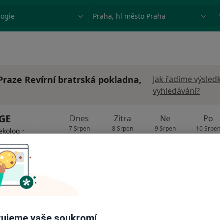
ace, nemoc nebo příjmení
Město nebo region
Praze Revírní bratrská pokladna,
Jak řadíme výsled
vyhledávání?
GE
Dnes
Zítra
Ne
Po
7 Srpen
8 Srpen
9 Srpen
10 Srpe
·
ekolog
Online rezervace termínu není k dispozic
Zobrazit profil
ujeme vaše soukromí