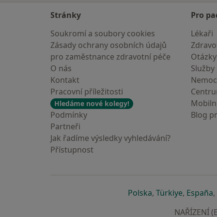
Stránky
Pro pa
Soukromí a soubory cookies
Lékaři
Zásady ochrany osobních údajů
Zdravot
pro zaměstnance zdravotní péče
Otázky
O nás
Služby
Kontakt
Nemoc
Pracovní příležitosti
Centr
Mobilní
Hledáme nové kolegy!
Podmínky
Blog p
Partneři
Jak řadíme výsledky vyhledávání?
Přístupnost
se otevře v nové 
se otevře
s
Polska
,
Türkiye
,
España
,
NAŘÍZENÍ (E