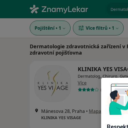
specializ
Pojištění
•
1
Více filtrů
•
1
Dermatologie zdravotnická zařízení v 
zdravotní pojišťovna
KLINIKA YES VISA
Dermatolog, Chirurg, Gyn
Více
8 názorů
Mánesova 28, Praha
•
Mapa
KLINIKA YES VISAGE
Respekt