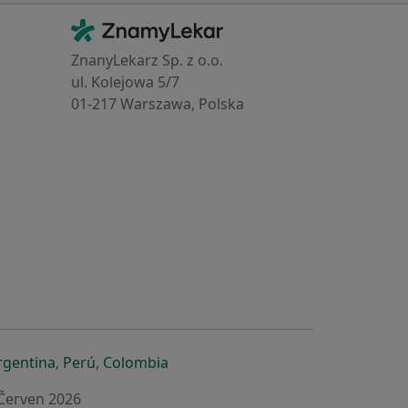
Kontakt
ZnamyLekar - Hlavní stránka
ZnanyLekarz Sp. z o.o.
ul. Kolejowa 5/7
01-217 Warszawa, Polska
e
é záložce
 v nové záložce
otevře v nové záložce
se otevře v nové záložce
se otevře v nové záložce
se otevře v nové záložce
rgentina
,
Perú
,
Colombia
 Červen 2026