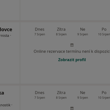
lovce
Dnes
Zítra
Ne
Po
7 Srpen
8 Srpen
9 Srpen
10 Srpe
·
rnista
Online rezervace termínu není k dispozic
Zobrazit profil
ka
Dnes
Zítra
Ne
Po
7 Srpen
8 Srpen
9 Srpen
10 Srpe
·
nostik