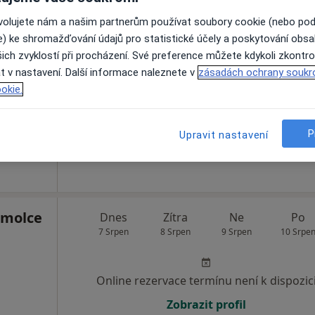
ovolujete nám a našim partnerům používat soubory cookie (nebo po
linika
Dnes
Zítra
Ne
Po
e) ke shromažďování údajů pro statistické účely a poskytování obs
7 Srpen
8 Srpen
9 Srpen
10 Srpe
ich zvyklostí při procházení. Své preference můžete kdykoli zkontro
t v nastavení. Další informace naleznete v
zásadách ochrany soukr
okie.
Online rezervace termínu není k dispozic
Zobrazit profil
P
Upravit nastavení
omolce
Dnes
Zítra
Ne
Po
7 Srpen
8 Srpen
9 Srpen
10 Srpe
Online rezervace termínu není k dispozic
Zobrazit profil