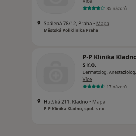
Více
35 názorů
Spálená 78/12, Praha
•
Mapa
Městská Poliklinika Praha
P-P Klinika Kladno
s r.o.
Dermatolog, Anesteziolog
Více
17 názorů
Huťská 211, Kladno
•
Mapa
P-P Klinika Kladno, spol. s r.o.