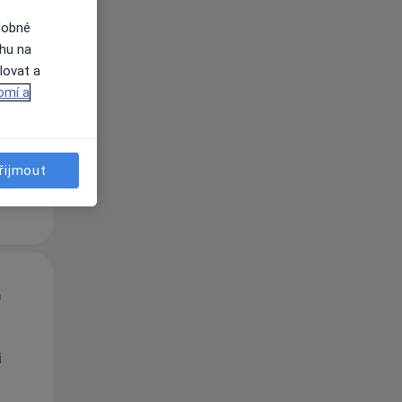
dobné
Út
St
Čt
ahu na
n
11 Srpen
12 Srpen
13 Srpen
lovat a
omí a
i
řijmout
Út
St
Čt
n
11 Srpen
12 Srpen
13 Srpen
i