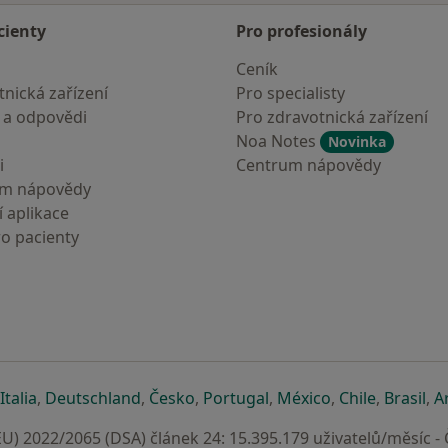
cienty
Pro profesionály
Ceník
nická zařízení
Pro specialisty
 a odpovědi
Pro zdravotnická zařízení
Noa Notes
Novinka
i
Centrum nápovědy
um nápovědy
 aplikace
ro pacienty
záložce
 v nové záložce
e otevře v nové záložce
se otevře v nové záložce
se otevře v nové záložce
se otevře v nové záložce
se otevře v nové záložc
se otevře v nov
se otevře
se 
Italia
,
Deutschland
,
Česko
,
Portugal
,
México
,
Chile
,
Brasil
,
A
U) 2022/2065 (DSA) článek 24: 15.395.179 uživatelů/měsíc -