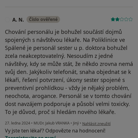
A. N.
Číslo ověřené
A
Chování personálu je bohužel součástí dojmů
spojených s návštěvou lékaře. Na Poliklinice ve
Spálené je personál sester u p. doktora bohužel
zcela neakceptovatelný. Nesoudím z jedné
návštěvy, kdy se může stát, že někdo zrovna nemá
svůj den. Jakýkoliv telefonát, snaha objednat se k
lékaři, řešení potvrzení, úkony sester spojené s
preventivní prohlídkou - vždy je nějaký problém,
neochota, arogance. Personál se v tomto chování
dost navzájem podporuje a působí velmi toxicky.
To je důvod, proč si hledám nového lékaře.
podle názoru uživatele A. N.
27. ledna 2024
•
MUDr. Jakub VRANKA
•
Jiný
•
Nahlásit zneužití
Vy jste ten lékař? Odpovězte na hodnocení!