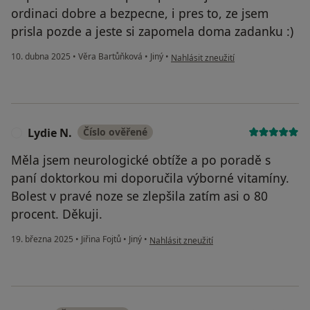
ordinaci dobre a bezpecne, i pres to, ze jsem
prisla pozde a jeste si zapomela doma zadanku :)
podle názoru uživatele Eva K
10. dubna 2025
•
Věra Bartůňková
•
Jiný
•
Nahlásit zneužití
Lydie N.
Číslo ověřené
L
Měla jsem neurologické obtíže a po poradě s
paní doktorkou mi doporučila výborné vitamíny.
Bolest v pravé noze se zlepšila zatím asi o 80
procent. Děkuji.
podle názoru uživatele Lydie N.
19. března 2025
•
Jiřina Fojtů
•
Jiný
•
Nahlásit zneužití