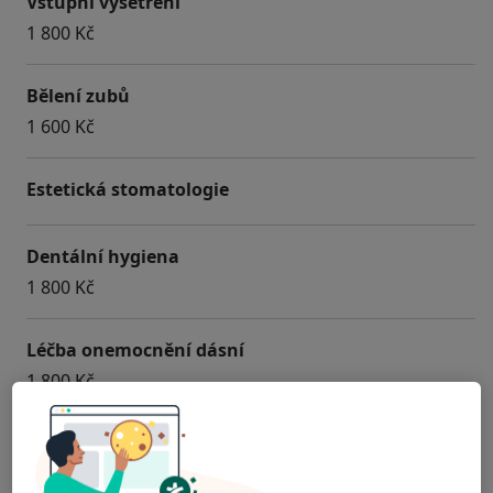
Vstupní vyšetření
1 800 Kč
Bělení zubů
1 600 Kč
Estetická stomatologie
Dentální hygiena
1 800 Kč
Léčba onemocnění dásní
1 800 Kč
Jak fungují ceny?