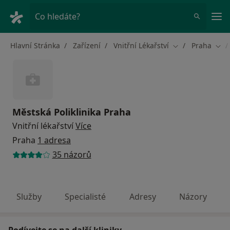
Hla
Co hledáte?
Hlavní Stránka
Zařízení
Vnitřní Lékařství
Praha
Změna města
Změ
Městská Poliklinika Praha
Vnitřní lékařství
Více
Praha
1 adresa
35 názorů
Služby
Specialisté
Adresy
Názory
Podívejte se na další kliniky