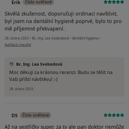
Erik
Číslo ověřené
E
Skvělá zkušenost, doporučuji ordinaci navštívit,
byl jsem na dentální hygieně poprvé, bylo to pro
mě příjemné překvapení.
28. února 2025
•
Bc. Ing. Lea Svobodová
•
dentální hygiena
•
podle názoru uživatele Erik
Nahlásit zneužití
Bc. Ing. Lea Svobodová
Moc děkuji za krásnou recenzi. Budu se těšit na
Vaši příští návštěvu! :-)
28. února 2025
DS
Číslo ověřené
D
Až na sestřičky super, za ty ale pan doktor nemůže