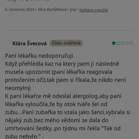
podle názoru uživatele Nikola
5. července 2024
•
Věra Bartůňková
•
Jiný
•
Nahlásit zneužití
Klára Švecová
Číslo ověřené
K
Paní lékařku nedoporučuji.
Když přehlédla kaz na který jsem jí následně
musela upozornit (paní lékařka reagovala
protočením očí),tak jsem si říkala,že nikdo není
neomylný.
K paní lékařce mě odeslal alergolog,aby paní
lékařka vyloučila,že by otok tváře šel od
zubu...Paní zubařka to vzala jako šanci,vybrala si
nějaký zub,bez mého vědomí se dala do
umrtvování šestky..po týdnu mi řekla "Tak od
zubu nebylo." .