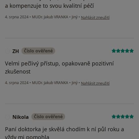
a kompenzuje to svou kvalitní péčí
podle názoru uživatele DS
4. srpna 2024
•
MUDr. Jakub VRANKA
•
Jiný
•
Nahlásit zneužití
ZH
Číslo ověřené
Z
Velmi pečlivý přístup, opakovaně pozitivní
zkušenost
podle názoru uživatele ZH
4. srpna 2024
•
MUDr. Jakub VRANKA
•
Jiný
•
Nahlásit zneužití
Nikola
Číslo ověřené
N
Paní doktorka je skvělá chodím k ní půl roku a
vždy mi pomohla