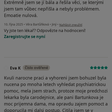
Extrémně jsem se jí bála a řešila věci, se kterými
jsem tam vůbec nepřišla a nebyly problémem.
Emoatie nulová.
podle názoru uživatele Helča
10. října 2025
•
Věra Bartůňková
•
Jiný
•
Nahlásit zneužití
Vy jste ten lékař? Odpovězte na hodnocení!
Zaregistrujte se nyní
Eva K
Číslo ověřené
E
Kvuli narocne praci a vyhoreni jsem bohuzel byla
nucena po mnoha letech vyhledat psychiatrickou
pomoc, mela jsem strach, protoze moje predchozi
lekarka byla carodejnice, ale pani Bartunkova je
moc prijemna dama, ma opravdu zajem pomoct a
doporucila mi dalsi postup. Citila jsem se v