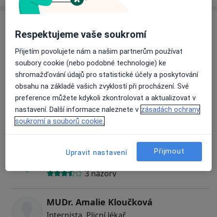
Specialisté
Ověřte svou pojišťovnu
Respektujeme vaše soukromí
Internista
Přijetím povolujete nám a našim partnerům používat
soubory cookie (nebo podobné technologie) ke
shromažďování údajů pro statistické účely a poskytování
obsahu na základě vašich zvyklostí při procházení. Své
MUDr. Josef Mraštík
preference můžete kdykoli zkontrolovat a aktualizovat v
Internista
nastavení. Další informace naleznete v
zásadách ochrany
6 názorů
soukromí a souborů cookie.
MUDr. Marie Vankova
Přijmout
Upravit nastavení
Praktický lékař, Internista
3 názory
MUDr. Amalie Kloučková
Internista, Plicní lékař