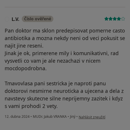
L.V.
Číslo ověřené
L
Pan doktor ma sklon predepisovat pomerne casto
antibiotika a mozna nekdy neni od veci pokusit se
najit jine reseni.
Jinak je ok, primerene mily i komunikativni, rad
vysvetli co vam je ale nezachazi v nicem
mocdopodrobna.
Tmavovlasa pani sestricka je naproti panu
doktorovi nesmirne neuroticka a ujecena a dela z
navstevy skutecne silne neprijemny zazitek i kdyz
s vami prohodi 2 vety.
podle názoru uživatele L.V.
12. dubna 2024
•
MUDr. Jakub VRANKA
•
Jiný
•
Nahlásit zneužití