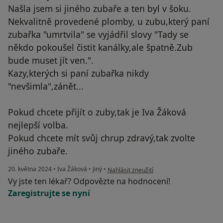
Našla jsem si jiného zubaře a ten byl v šoku.
Nekvalitně provedené plomby, u zubu,který paní
zubařka "umrtvila" se vyjádřil slovy "Tady se
někdo pokoušel čistit kanálky,ale špatně.Zub
bude muset jít ven.".
Kazy,kterých si paní zubařka nikdy
"nevšimla",zánět...
Pokud chcete přijít o zuby,tak je Iva Žáková
nejlepší volba.
Pokud chcete mít svůj chrup zdravý,tak zvolte
jiného zubaře.
podle názoru uživatele Klára Švecová
20. května 2024
•
Iva Žáková
•
Jiný
•
Nahlásit zneužití
Vy jste ten lékař? Odpovězte na hodnocení!
Zaregistrujte se nyní