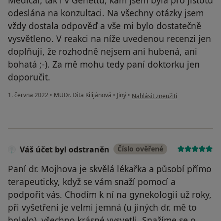
odeslána na konzultaci. Na všechny otázky jsem
vždy dostala odpověď a vše mi bylo dostatečně
vysvětleno. V reakci na níže uvedenou recenzi jen
doplňuji, že rozhodně nejsem ani hubená, ani
bohatá ;-). Za mě mohu tedy paní doktorku jen
doporučit.
podle názoru uživatele Veronika J
1. června 2022
•
MUDr. Dita Kilijánová
•
Jiný
•
Nahlásit zneužití
Váš účet byl odstraněn
Číslo ověřené
Paní dr. Mojhova je skvělá lékařka a působí přímo
terapeuticky, když se vám snaží pomocí a
podpořit vás. Chodím k ní na gynekologii už roky,
při vyšetření je velmi jemná (u jiných dr. mě to
bolelo), všechno krásné vysvetli. Snažíme se o