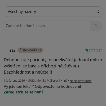
Hledejte v názorech
Sta
Číslo ověřené
S
Dehonestuje pacienty, neadekvátní jednání (místo
vyšetření se baví s příchozí návštěvou)
Bezohlednost a neúcta!!!
podle názoru uživatele Sta
11. června 2026
•
MUDr. Monika Müllerová
•
Jiný
•
Nahlásit zneužití
Vy jste ten lékař? Odpovězte na hodnocení!
Zaregistrujte se nyní