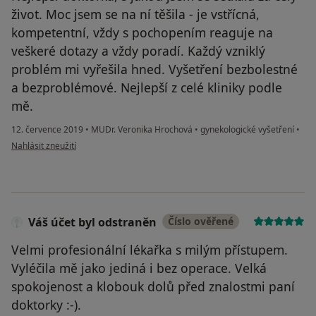
život. Moc jsem se na ní těšila - je vstřícná,
kompetentní, vždy s pochopením reaguje na
veškeré dotazy a vždy poradí. Každý vzniklý
problém mi vyřešila hned. Vyšetření bezbolestné
a bezproblémové. Nejlepší z celé kliniky podle
mě.
12. července 2019
•
MUDr. Veronika Hrochová
•
gynekologické vyšetření
•
podle názoru uživatele Tina
Nahlásit zneužití
Váš účet byl odstraněn
Číslo ověřené
Velmi profesionální lékařka s milým přístupem.
Vyléčila mě jako jediná i bez operace. Velká
spokojenost a klobouk dolů před znalostmi paní
doktorky :-).