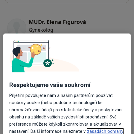
MUDr. Elena Figurová
Gynekolog
16 názorů
MUDr. Martina Mojhová
Gynekolog
32 názorů
Respektujeme vaše soukromí
MUDr. Veronika Hrochová
Přijetím povolujete nám a našim partnerům používat
Gynekolog
soubory cookie (nebo podobné technologie) ke
3 názory
shromažďování údajů pro statistické účely a poskytování
obsahu na základě vašich zvyklostí při procházení. Své
MUDr. Michael Halaška Ph.D.
preference můžete kdykoli zkontrolovat a aktualizovat v
nastavení. Další informace naleznete v
zásadách ochrany
Gynekolog