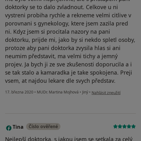
doktorky se to dalo zvladnout. Celkove u ni
vystreni probiha rychle a rekneme velmi citlive v
porovnani s gynekology, ktere jsem zazila pred
ni. Kdyz jsem si procitala nazory na pani
doktorku, prijde mi, jako by si nekdo spletl osoby,
protoze aby pani doktorka zvysila hlas si ani
neumim představit, ma velmi tichy a jemný
projev. Ja bych ji ze sve zkušenosti doporucila a i
se tak stalo a kamaradka je take spokojena. Preji
vsem, at najdou lekare dle svych představ.
podle názoru uživatele Vero
17. března 2020
•
MUDr. Martina Mojhová
•
Jiný
•
Nahlásit zneužití
Tina
Číslo ověřené
T
Nejlepší doktorka, s jakou jsem se setkala za celý