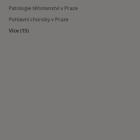
Patologie těhotenství v Praze
Pohlavní choroby v Praze
Více (15)
Více v kategorii: Nejčastěji léčené nemoci