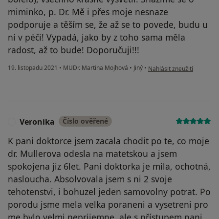
miminko, p. Dr. Mě i přes moje nesnaze
podporuje a těším se, že až se to povede, budu u
ní v péči! Vypadá, jako by z toho sama měla
radost, až to bude! Doporučuji!!!
podle názoru uživatele Vá
19. listopadu 2021
•
MUDr. Martina Mojhová
•
Jiný
•
Nahlásit zneužití
Veronika
Číslo ověřené
V
K pani doktorce jsem zacala chodit po te, co moje
dr. Mullerova odesla na matetskou a jsem
spokojena jiz 6let. Pani doktorka je mila, ochotná,
nasloucha. Absolvovala jsem s ni 2 svoje
tehotenstvi, i bohuzel jeden samovolny potrat. Po
porodu jsme mela velka poraneni a vysetreni pro
me bylo velmi neprijemne, ale s přístupem pani