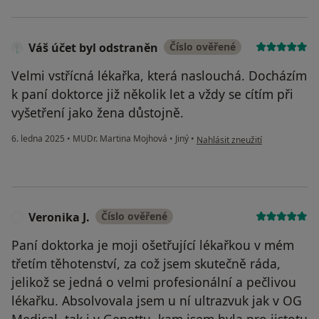
Váš účet byl odstraněn
Číslo ověřené
Velmi vstřícná lékařka, která naslouchá. Docházím
k paní doktorce již několik let a vždy se cítím při
vyšetření jako žena důstojně.
podle názoru uživatele Váš úče
6. ledna 2025
•
MUDr. Martina Mojhová
•
Jiný
•
Nahlásit zneužití
Veronika J.
Číslo ověřené
V
Paní doktorka je moji ošetřující lékařkou v mém
třetím těhotenství, za což jsem skutečně ráda,
jelikož se jedná o velmi profesionální a pečlivou
lékařku. Absolvovala jsem u ní ultrazvuk jak v OG
Medical, tak i v Genettu, kam jsem byla pro jistotu