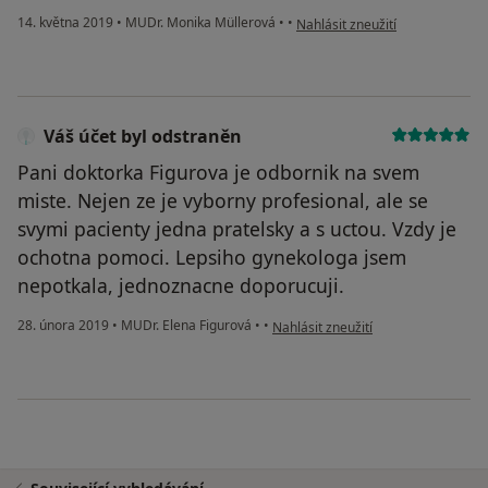
podle názoru uživatele Váš účet
14. května 2019
•
MUDr. Monika Müllerová
•
•
Nahlásit zneužití
Váš účet byl odstraněn
Pani doktorka Figurova je odbornik na svem
miste. Nejen ze je vyborny profesional, ale se
svymi pacienty jedna pratelsky a s uctou. Vzdy je
ochotna pomoci. Lepsiho gynekologa jsem
nepotkala, jednoznacne doporucuji.
podle názoru uživatele Váš účet byl
28. února 2019
•
MUDr. Elena Figurová
•
•
Nahlásit zneužití