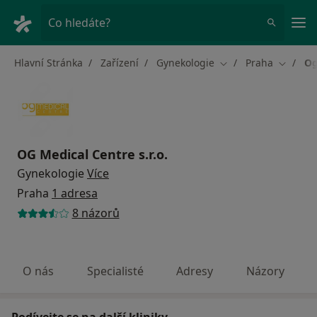
Hla
Co hledáte?
Hlavní Stránka
Zařízení
Gynekologie
Praha
Og
Změna města
Změna 
OG Medical Centre s.r.o.
Gynekologie
Více
Praha
1 adresa
8 názorů
O nás
Specialisté
Adresy
Názory
Podívejte se na další kliniky