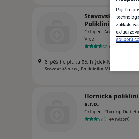
Přijetím p
Stavovská s.r.o.,
technologi
Poliklinika Míste
základě vaš
Ortoped, Anesteziolog, Ch
aktualizova
Více
souborů co
64 názorů
8. pěšího pluku 85, Frýdek-Místek
•
Map
Stavovská s.r.o., Poliklinika Místek
Hornická poliklin
s.r.o.
Ortoped, Chirurg, Diabeto
44 názorů