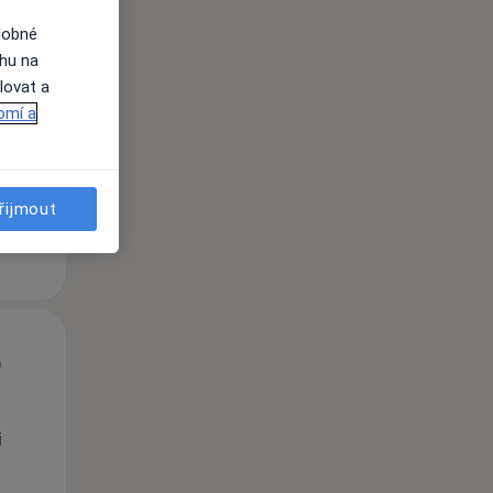
dobné
Čt
Pá
So
ahu na
n
13 Srpen
14 Srpen
15 Srpen
lovat a
omí a
i
řijmout
Čt
Pá
So
n
13 Srpen
14 Srpen
15 Srpen
i