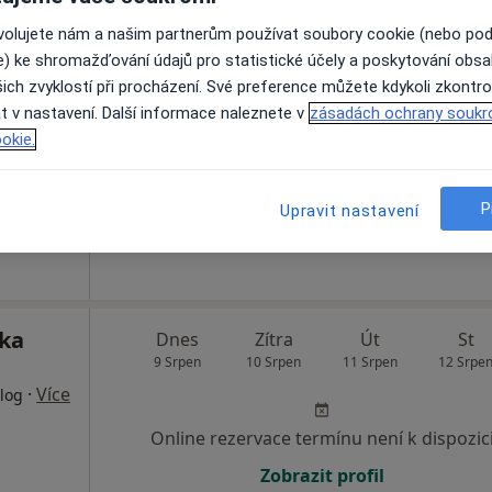
ovolujete nám a našim partnerům používat soubory cookie (nebo po
Dnes
Zítra
Út
St
e) ke shromažďování údajů pro statistické účely a poskytování obs
k
9 Srpen
10 Srpen
11 Srpen
12 Srpe
ich zvyklostí při procházení. Své preference můžete kdykoli zkontro
·
irurg
t v nastavení. Další informace naleznete v
zásadách ochrany soukr
okie.
Online rezervace termínu není k dispozic
Zobrazit profil
P
Upravit nastavení
a
ika
Dnes
Zítra
Út
St
9 Srpen
10 Srpen
11 Srpen
12 Srpe
·
Více
log
Online rezervace termínu není k dispozic
Zobrazit profil