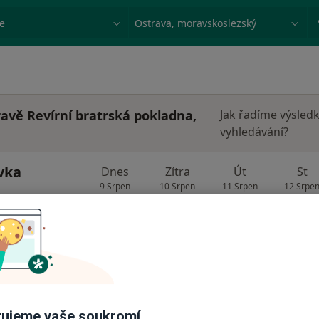
ace, nemoc nebo příjmení
Město nebo region
ravě Revírní bratrská pokladna,
Jak řadíme výsled
vyhledávání?
vka
Dnes
Zítra
Út
St
9 Srpen
10 Srpen
11 Srpen
12 Srpe
·
Více
rg
Online rezervace termínu není k dispozic
Zobrazit profil
ujeme vaše soukromí