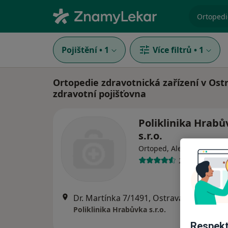
specializ
Pojištění
•
1
Více filtrů
•
1
Ortopedie zdravotnická zařízení v Ost
zdravotní pojišťovna
Poliklinika Hrabů
s.r.o.
Ortoped, Alergolog, Chiru
236 názorů
Dr. Martínka 7/1491, Ostrava
•
Mapa
Poliklinika Hrabůvka s.r.o.
Respekt