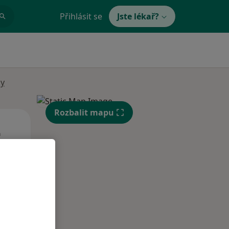
Přihlásit se
Jste lékař?
ky
Rozbalit mapu
Čt
Pá
So
n
13 Srpen
14 Srpen
15 Srpen
i