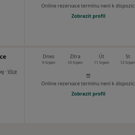
Online rezervace termínu není k dispozic
Zobrazit profil
ce
Dnes
Zítra
Út
St
9 Srpen
10 Srpen
11 Srpen
12 Srpe
·
Více
og
Online rezervace termínu není k dispozic
Zobrazit profil