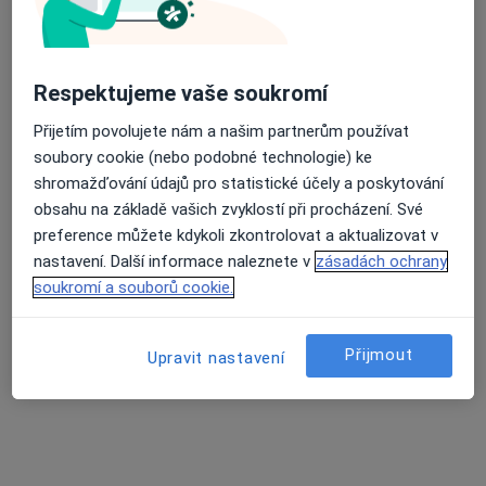
Dentální hygienistka, hygienista, Zubař
3 názory
Průměrné hodnocení na Apple a Play Store 4.5
Sokolovská 979/209, Praha
•
Mapa
Respektujeme vaše soukromí
France Med Dental Clinic
Přijetím povolujete nám a našim partnerům používat
Tato klinika nemá specialisty s dostupnými termíny v online kalendáři
soubory cookie (nebo podobné technologie) ke
shromažďování údajů pro statistické účely a poskytování
Zobrazit profil
obsahu na základě vašich zvyklostí při procházení. Své
preference můžete kdykoli zkontrolovat a aktualizovat v
nastavení. Další informace naleznete v
zásadách ochrany
soukromí a souborů cookie.
Přijmout
Upravit nastavení
Laila Clinic
Dentální hygienistka, hygienista, Zubař