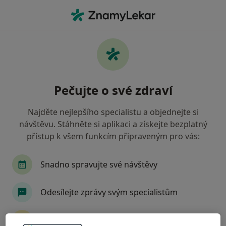
Hla
Fyzioterapie • Praha, hl město Praha
Filtry
• 2
Mapa
Fyzioterapie zdravotnická zařízení v Praze
Pečujte o své zdraví
Česká průmyslová zdravotní pojišťovna
Jak řadíme výsledky vyhledávání?
Najděte nejlepšího specialistu a objednejte si
návštěvu. Stáhněte si aplikaci a získejte bezplatný
přístup k všem funkcím připraveným pro vás:
Snadno spravujte své návštěvy
Odesílejte zprávy svým specialistům
Fyzioterapie MOADO
Dostávejte připomenutí o návštěvě
Fyzioterapeut