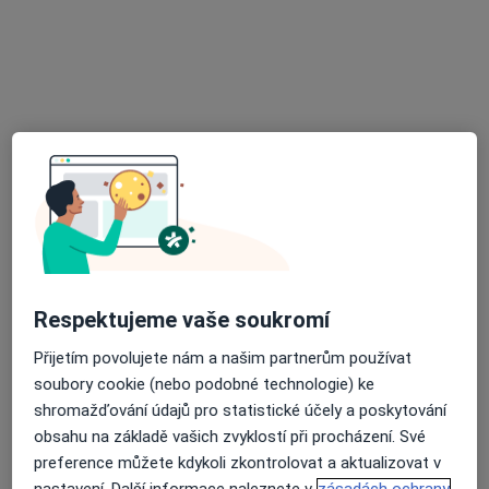
Tato klinika nemá specialisty s dostupnými termíny v online kalendáři
Zobrazit profil
Respektujeme vaše soukromí
Barna Medical s.r.o.
Fyzioterapeut, Ortoped
Přijetím povolujete nám a našim partnerům používat
soubory cookie (nebo podobné technologie) ke
Pod Krejcárkem 975/2, Praha
•
Mapa
shromažďování údajů pro statistické účely a poskytování
Barna Medical s.r.o.
obsahu na základě vašich zvyklostí při procházení. Své
Tato klinika nemá specialisty s dostupnými termíny v online kalendáři
preference můžete kdykoli zkontrolovat a aktualizovat v
nastavení. Další informace naleznete v
zásadách ochrany