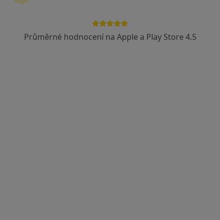
Paříkova 94, Praha
•
Mapa
Fyzioterapie MOADO
Průměrné hodnocení na Apple a Play Store 4.5
Fyzioterapie
1 300 Kč
Tato klinika nemá specialisty s dostupnými termíny v online kalendáři
Zobrazit profil
FYZIOklinika s.r.o.
Fyzioterapeut, Diagnostik