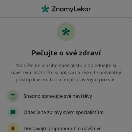
Hla
Fyzioterapie • Praha, hl město Praha
Filtry
• 2
Mapa
Fyzioterapie zdravotnická zařízení v Praze
Pečujte o své zdraví
Vojenská zdravotní pojišťovna ČR
Jak řadíme výsledky vyhledávání?
Najděte nejlepšího specialistu a objednejte si
návštěvu. Stáhněte si aplikaci a získejte bezplatný
přístup k všem funkcím připraveným pro vás:
Snadno spravujte své návštěvy
Odesílejte zprávy svým specialistům
Fyzioterapie MOADO
Dostávejte připomenutí o návštěvě
Fyzioterapeut