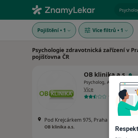
specializ
Pojištění
•
1
Více filtrů
•
1
Psychologie zdravotnická zařízení v P
pojišťovna ČR
OB klinika a.s.
Psycholog, Anesteziolog, 
Více
13 názorů
Pod Krejcárkem 975, Praha
•
Mapa
OB klinika a.s.
Respekt