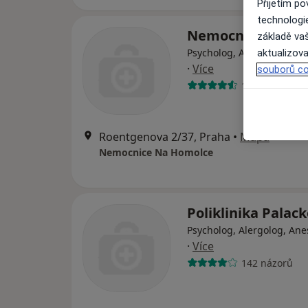
Přijetím p
technologi
Nemocnice Na H
základě vaš
Psycholog, Alergolog, Ane
aktualizova
·
Více
souborů co
140 názorů
Roentgenova 2/37, Praha
•
Mapa
Nemocnice Na Homolce
Poliklinika Palac
Psycholog, Alergolog, Ane
·
Více
142 názorů