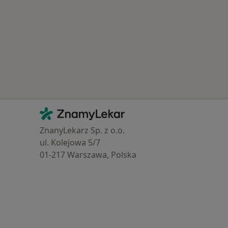
ty_insurance
Kontakt
ZnamyLekar - Hlavní stránka
ZnanyLekarz Sp. z o.o.
ul. Kolejowa 5/7
01-217 Warszawa, Polska