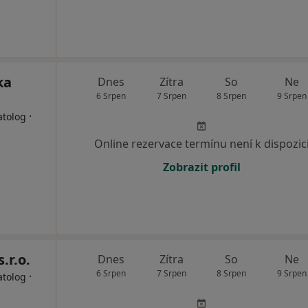
ka
Dnes
Zítra
So
Ne
6 Srpen
7 Srpen
8 Srpen
9 Srpen
·
atolog
Online rezervace termínu není k dispozic
Zobrazit profil
.r.o.
Dnes
Zítra
So
Ne
6 Srpen
7 Srpen
8 Srpen
9 Srpen
·
atolog