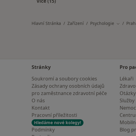
Více (15)
Více v kategorii: recbox_title_facilit
Hlavní Stránka
Zařízení
Psychologie
Prah
Změna m
Stránky
Pro pa
Soukromí a soubory cookies
Lékaři
Zásady ochrany osobních údajů
Zdravot
pro zaměstnance zdravotní péče
Otázky
O nás
Služby
Kontakt
Nemoc
Pracovní příležitosti
Centr
Mobilní
Hledáme nové kolegy!
Podmínky
Blog p