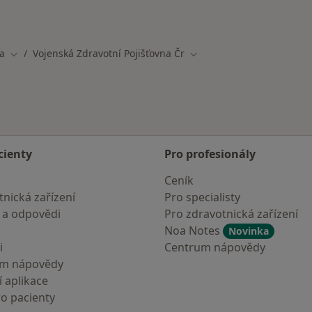
y_specialization_city_insurance_facility_specialization_ci
a
Vojenská Zdravotní Pojišťovna Čr
ěsta
Změna města
Změna města
cienty
Pro profesionály
Ceník
nická zařízení
Pro specialisty
 a odpovědi
Pro zdravotnická zařízení
Noa Notes
Novinka
i
Centrum nápovědy
um nápovědy
 aplikace
ro pacienty