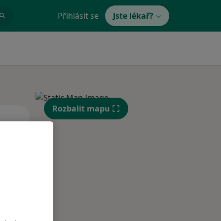
Přihlásit se
Jste lékař?
Rozbalit mapu
Po
Út
St
10 Srpen
11 Srpen
12 Srpen
i