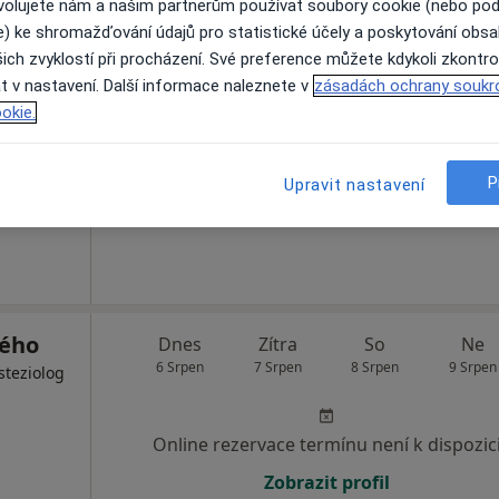
ovolujete nám a našim partnerům používat soubory cookie (nebo po
e) ke shromažďování údajů pro statistické účely a poskytování obs
omolce
Dnes
Zítra
So
Ne
ich zvyklostí při procházení. Své preference můžete kdykoli zkontro
6 Srpen
7 Srpen
8 Srpen
9 Srpen
steziolog
t v nastavení. Další informace naleznete v
zásadách ochrany soukr
okie.
Online rezervace termínu není k dispozic
P
Upravit nastavení
Zobrazit profil
kého
Dnes
Zítra
So
Ne
6 Srpen
7 Srpen
8 Srpen
9 Srpen
steziolog
Online rezervace termínu není k dispozic
Zobrazit profil