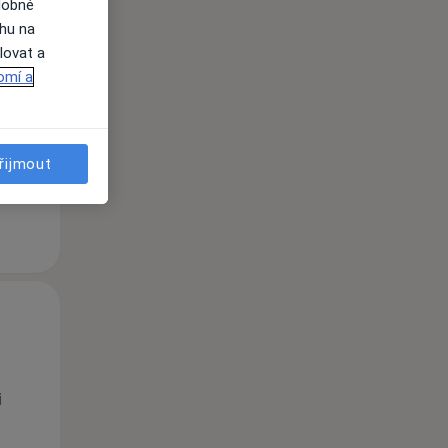
dobné
ahu na
Po
Út
St
lovat a
10 Srpen
11 Srpen
12 Srpen
omí a
i
řijmout
Po
Út
St
10 Srpen
11 Srpen
12 Srpen
i