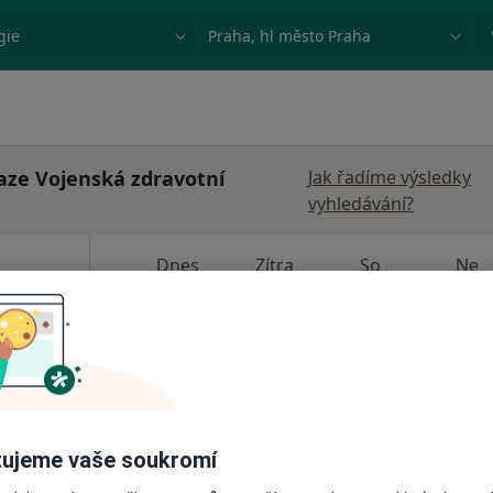
ace, nemoc nebo příjmení
Město nebo region
raze Vojenská zdravotní
Jak řadíme výsledky
vyhledávání?
Dnes
Zítra
So
Ne
6 Srpen
7 Srpen
8 Srpen
9 Srpen
·
Chirurg
Online rezervace termínu není k dispozic
Zobrazit profil
ujeme vaše soukromí