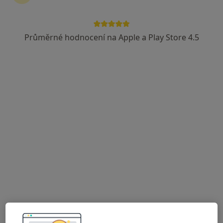
Endokrinolog, Diabetolog
3 názory
Průměrné hodnocení na Apple a Play Store 4.5
Budějovická 778/3a, Praha
•
Mapa
DIAvize diabetologické a endokrinologické centrum
Tato klinika nemá specialisty s dostupnými termíny v online kalendáři
Zobrazit profil
Poliklinika Prosek a.s.
·
Více
Endokrinolog, Alergolog, Chirurg