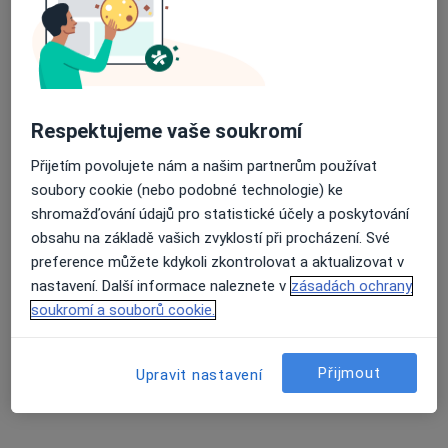
256 názorů
Lovosická 440/40, Praha
•
Mapa
Poliklinika Prosek a.s.
Tato klinika nemá specialisty s dostupnými termíny v online kalendáři
Respektujeme vaše soukromí
Zobrazit profil
Přijetím povolujete nám a našim partnerům používat
soubory cookie (nebo podobné technologie) ke
shromažďování údajů pro statistické účely a poskytování
obsahu na základě vašich zvyklostí při procházení. Své
preference můžete kdykoli zkontrolovat a aktualizovat v
nastavení. Další informace naleznete v
zásadách ochrany
soukromí a souborů cookie.
Lékařský dům v Mezibranské, s.r.o.
Přijmout
Upravit nastavení
·
Více
Endokrinolog, Dermatolog, Gastroenterolog
26 názorů