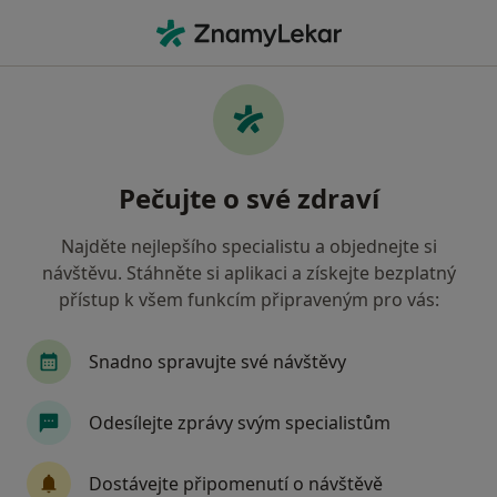
Hla
Endokrinologie • Praha, hl město Praha
Filtry
• 2
Mapa
Endokrinologie zdravotnická zařízení v
Pečujte o své zdraví
Praze Vojenská zdravotní pojišťovna ČR
Jak řadíme výsledky vyhledávání?
Najděte nejlepšího specialistu a objednejte si
návštěvu. Stáhněte si aplikaci a získejte bezplatný
přístup k všem funkcím připraveným pro vás:
Snadno spravujte své návštěvy
Odesílejte zprávy svým specialistům
DIAvize diabetologické a
Dostávejte připomenutí o návštěvě
endokrinologické centrum