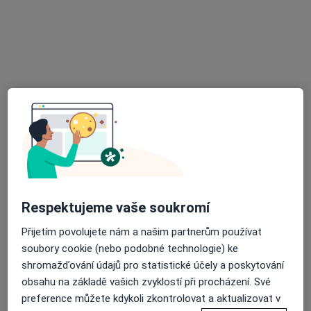
Oční klinika NeoVize - Praha
Tato klinika nemá specialisty s dostupnými termíny v online kalendáři
Zobrazit profil
Respektujeme vaše soukromí
Poliklinika Kateřinská
·
Více
Přijetím povolujete nám a našim partnerům používat
Oční lékař, Alergolog, Chirurg
soubory cookie (nebo podobné technologie) ke
Kateřinská 1476/34, Praha
•
Mapa
shromažďování údajů pro statistické účely a poskytování
Poliklinika Kateřinská
obsahu na základě vašich zvyklostí při procházení. Své
Tato klinika nemá specialisty s dostupnými termíny v online kalendáři
preference můžete kdykoli zkontrolovat a aktualizovat v