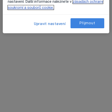
nastavení. Další informace naleznete v
zásadách ochrany
Zobrazit profil
soukromí a souborů cookie.
Přijmout
Upravit nastavení
Oční klinika Horní Počernice
Oční lékař, Chirurg
48 názorů
Obchodní 2694/2, Praha
•
Mapa
Oční klinika Horní Počernice
Tato klinika nemá specialisty s dostupnými termíny v online kalendáři
Zobrazit profil