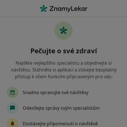
Hla
Oční Lékařství • Praha, hl město Praha
Filtry
• 2
Mapa
Oční lékařství zdravotnická zařízení v Praze
Pečujte o své zdraví
Vojenská zdravotní pojišťovna ČR
Jak řadíme výsledky vyhledávání?
Najděte nejlepšího specialistu a objednejte si
návštěvu. Stáhněte si aplikaci a získejte bezplatný
přístup k všem funkcím připraveným pro vás:
Snadno spravujte své návštěvy
Odesílejte zprávy svým specialistům
Oční centrum Praha, a.s.
Dostávejte připomenutí o návštěvě
Oční lékař