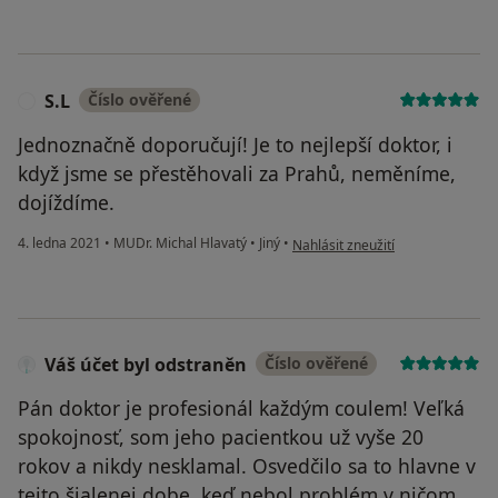
S.L
Číslo ověřené
S
Jednoznačně doporučují! Je to nejlepší doktor, i
když jsme se přestěhovali za Prahů, neměníme,
dojíždíme.
podle názoru uživatele S.L
4. ledna 2021
•
MUDr. Michal Hlavatý
•
Jiný
•
Nahlásit zneužití
Váš účet byl odstraněn
Číslo ověřené
Pán doktor je profesionál každým coulem! Veľká
spokojnosť, som jeho pacientkou už vyše 20
rokov a nikdy nesklamal. Osvedčilo sa to hlavne v
tejto šialenej dobe, keď nebol problém v ničom.