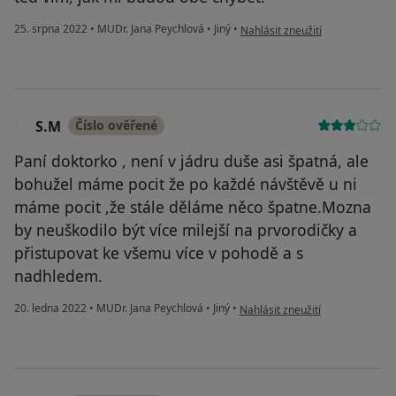
podle názoru uživatele Váš účet
25. srpna 2022
•
MUDr. Jana Peychlová
•
Jiný
•
Nahlásit zneužití
S.M
Číslo ověřené
S
Paní doktorko , není v jádru duše asi špatná, ale
bohužel máme pocit že po každé návštěvě u ni
máme pocit ,že stále děláme něco špatne.Mozna
by neuškodilo být více milejší na prvorodičky a
přistupovat ke všemu více v pohodě a s
nadhledem.
podle názoru uživatele S.M
20. ledna 2022
•
MUDr. Jana Peychlová
•
Jiný
•
Nahlásit zneužití