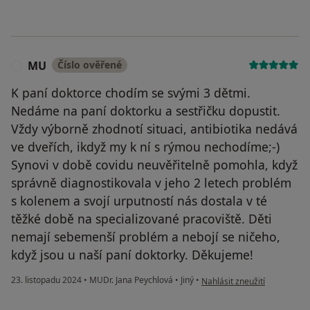
MU
Číslo ověřené
M
K paní doktorce chodím se svými 3 dětmi.
Nedáme na paní doktorku a sestřičku dopustit.
Vždy výborně zhodnotí situaci, antibiotika nedává
ve dveřích, ikdyž my k ní s rýmou nechodíme;-)
Synovi v době covidu neuvěřitelně pomohla, když
správně diagnostikovala v jeho 2 letech problém
s kolenem a svojí urputností nás dostala v té
těžké době na specializované pracoviště. Děti
nemají sebemenší problém a nebojí se ničeho,
když jsou u naší paní doktorky. Děkujeme!
podle názoru uživatele MU
23. listopadu 2024
•
MUDr. Jana Peychlová
•
Jiný
•
Nahlásit zneužití