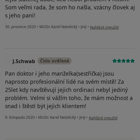
Som veľmi rada, že som ho našla, vzácny človek aj
s jeho pani!
podle názoru uživatele Váš ú
30. prosince 2020
•
MUDr. Karel Netolický
•
Jiný
•
Nahlásit zneužití
J.Schwab
Číslo ověřené
J
Pan doktor i jeho manželka(sestřička) jsou
naprosto profesionální lidé na svém místě! Za
25let kdy navštěvuji jejich ordinaci nebyl jediný
problém. Velmi si vážím toho, že mám možnost a
snad i štěstí být jejich klientem!
podle názoru uživatele J.Sch
9. listopadu 2020
•
MUDr. Karel Netolický
•
Jiný
•
Nahlásit zneužití