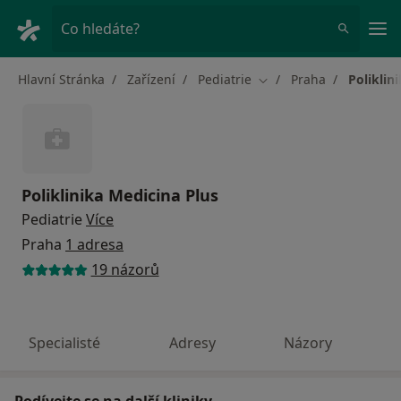
Hla
Co hledáte?
Hlavní Stránka
Zařízení
Pediatrie
Praha
Poliklin
Změna města
Poliklinika Medicina Plus
Pediatrie
Více
Praha
1 adresa
19 názorů
Specialisté
Adresy
Názory
Podívejte se na další kliniky