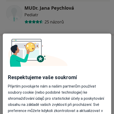
MUDr. Jana Peychlová
Pediatr
25 názorů
Adresa
Přiblížit mapu
Respektujeme vaše soukromí
Poliklinika Medicina Plus
Přijetím povolujete nám a našim partnerům používat
Hvězdova 1601, Praha 140 00
soubory cookie (nebo podobné technologie) ke
Pojištění
shromažďování údajů pro statistické účely a poskytování
Oborová zdravotní pojišťovna
obsahu na základě vašich zvyklostí při procházení. Své
Vojenská zdravotní pojišťovna ČR
preference můžete kdykoli zkontrolovat a aktualizovat v