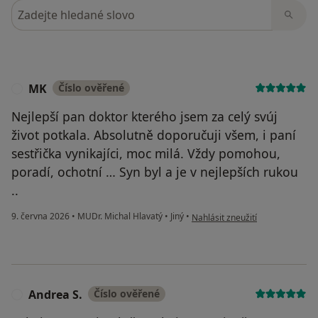
Hledejte v názorech
MK
Číslo ověřené
M
Nejlepší pan doktor kterého jsem za celý svúj
život potkala. Absolutně doporučuji všem, i paní
sestřička vynikajíci, moc milá. Vždy pomohou,
poradí, ochotní … Syn byl a je v nejlepších rukou
..
podle názoru uživatele MK
9. června 2026
•
MUDr. Michal Hlavatý
•
Jiný
•
Nahlásit zneužití
Andrea S.
Číslo ověřené
A