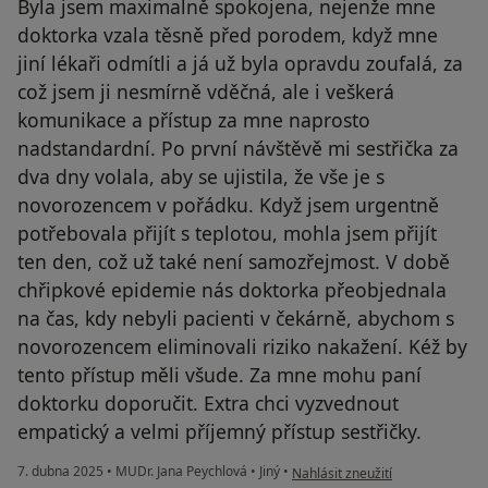
Byla jsem maximalně spokojena, nejenže mne
doktorka vzala těsně před porodem, když mne
jiní lékaři odmítli a já už byla opravdu zoufalá, za
což jsem ji nesmírně vděčná, ale i veškerá
komunikace a přístup za mne naprosto
nadstandardní. Po první návštěvě mi sestřička za
dva dny volala, aby se ujistila, že vše je s
novorozencem v pořádku. Když jsem urgentně
potřebovala přijít s teplotou, mohla jsem přijít
ten den, což už také není samozřejmost. V době
chřipkové epidemie nás doktorka přeobjednala
na čas, kdy nebyli pacienti v čekárně, abychom s
novorozencem eliminovali riziko nakažení. Kéž by
tento přístup měli všude. Za mne mohu paní
doktorku doporučit. Extra chci vyzvednout
empatický a velmi příjemný přístup sestřičky.
podle názoru uživatele Andrea S
7. dubna 2025
•
MUDr. Jana Peychlová
•
Jiný
•
Nahlásit zneužití