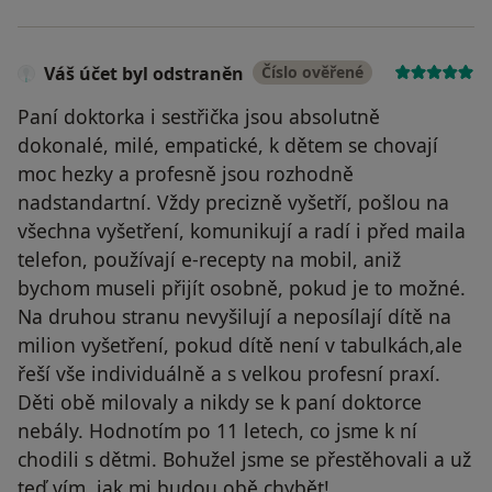
Váš účet byl odstraněn
Číslo ověřené
Paní doktorka i sestřička jsou absolutně
dokonalé, milé, empatické, k dětem se chovají
moc hezky a profesně jsou rozhodně
nadstandartní. Vždy precizně vyšetří, pošlou na
všechna vyšetření, komunikují a radí i před maila
telefon, používají e-recepty na mobil, aniž
bychom museli přijít osobně, pokud je to možné.
Na druhou stranu nevyšilují a neposílají dítě na
milion vyšetření, pokud dítě není v tabulkách,ale
řeší vše individuálně a s velkou profesní praxí.
Děti obě milovaly a nikdy se k paní doktorce
nebály. Hodnotím po 11 letech, co jsme k ní
chodili s dětmi. Bohužel jsme se přestěhovali a už
teď vím, jak mi budou obě chybět!