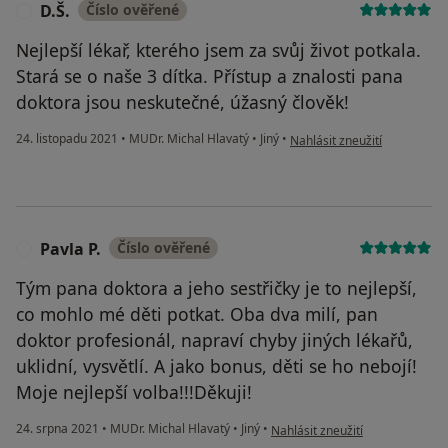
D.Š.
Číslo ověřené
D
Nejlepší lékař, kterého jsem za svůj život potkala.
Stará se o naše 3 dítka. Přístup a znalosti pana
doktora jsou neskutečné, úžasný člověk!
podle názoru uživatele D.Š.
24. listopadu 2021
•
MUDr. Michal Hlavatý
•
Jiný
•
Nahlásit zneužití
Pavla P.
Číslo ověřené
P
Tým pana doktora a jeho sestřičky je to nejlepší,
co mohlo mé děti potkat. Oba dva milí, pan
doktor profesionál, napraví chyby jiných lékařů,
uklidní, vysvětlí. A jako bonus, děti se ho nebojí!
Moje nejlepší volba!!!Děkuji!
podle názoru uživatele Pavla P.
24. srpna 2021
•
MUDr. Michal Hlavatý
•
Jiný
•
Nahlásit zneužití