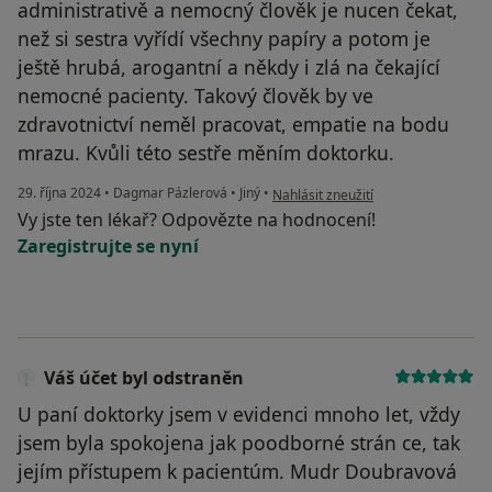
administrativě a nemocný člověk je nucen čekat,
než si sestra vyřídí všechny papíry a potom je
ještě hrubá, arogantní a někdy i zlá na čekající
nemocné pacienty. Takový člověk by ve
zdravotnictví neměl pracovat, empatie na bodu
mrazu. Kvůli této sestře měním doktorku.
podle názoru uživatele Tereza
29. října 2024
•
Dagmar Pázlerová
•
Jiný
•
Nahlásit zneužití
Vy jste ten lékař? Odpovězte na hodnocení!
Zaregistrujte se nyní
Váš účet byl odstraněn
U paní doktorky jsem v evidenci mnoho let, vždy
jsem byla spokojena jak poodborné strán ce, tak
jejím přístupem k pacientúm. Mudr Doubravová