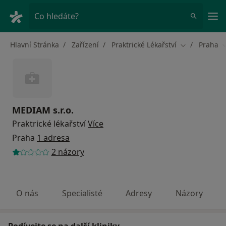
Hla
Co hledáte?
Hlavní Stránka
Zařízení
Praktrické Lékařství
Praha
Změna města
Z
MEDIAM s.r.o.
Praktrické lékařství
Více
Praha
1 adresa
2 názory
O nás
Specialisté
Adresy
Názory
Podívejte se na další kliniky