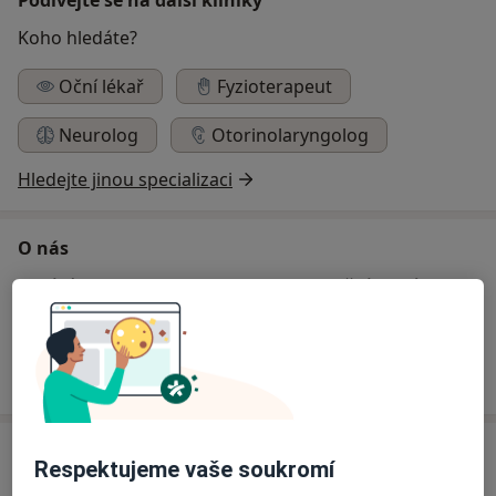
Koho hledáte?
Oční lékař
Fyzioterapeut
Neurolog
Otorinolaryngolog
Hledejte jinou specializaci
O nás
Zabýváme se problematikou, onemocněními a úrazy
specifickými pro stavebnictví a průmysl, takže
dostatečně a podrobně známe problematiku a
algoritmus prací jednotlivých profesí.
Specialisté
Ověřte svou pojišťovnu
Respektujeme vaše soukromí