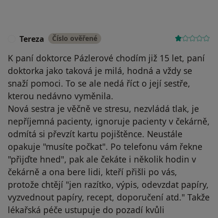
Tereza
Číslo ověřené
T
K paní doktorce Pázlerové chodím již 15 let, paní
doktorka jako taková je milá, hodná a vždy se
snaží pomoci. To se ale nedá říct o její sestře,
kterou nedávno vyměnila.
Nová sestra je věčně ve stresu, nezvládá tlak, je
nepříjemná pacienty, ignoruje pacienty v čekárně,
odmítá si převzít kartu pojištěnce. Neustále
opakuje "musíte počkat". Po telefonu vám řekne
"přijďte hned", pak ale čekáte i několik hodin v
čekárně a ona bere lidi, kteří přišli po vás,
protože chtějí "jen razítko, výpis, odevzdat papíry,
vyzvednout papíry, recept, doporučení atd." Takže
lékařská péče ustupuje do pozadí kvůli