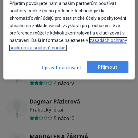
Přijetím povolujete nám a našim partnerům používat
Praktický lékař
soubory cookie (nebo podobné technologie) ke
shromažďování údajů pro statistické účely a poskytování
obsahu na základě vašich zvyklostí při procházení. Své
MUDr. Tomáš Roith
preference můžete kdykoli zkontrolovat a aktualizovat v
Praktický lékař
nastavení. Další informace naleznete v
zásadách ochrany
1 názor
soukromí a souborů cookie.
MUDr. Anna Ublová
Přijmout
Upravit nastavení
Praktický lékař
4 názory
Dagmar Pázlerová
Praktický lékař
5 názorů
MAGDALENA ŽÁKOVÁ