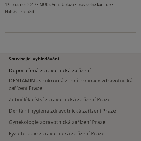
12. prosince 2017
•
MUDr. Anna Ublová
•
pravidelné kontroly
•
podle názoru uživatele Váš účet byl odstraněn
Nahlásit zneužití
Související vyhledávání
Doporučená zdravotnická zařízení
DENTAMIN - soukromá zubní ordinace zdravotnická
zařízení Praze
Zubní lékařství zdravotnická zařízení Praze
Dentální hygiena zdravotnická zařízení Praze
Gynekologie zdravotnická zařízení Praze
Fyzioterapie zdravotnická zařízení Praze