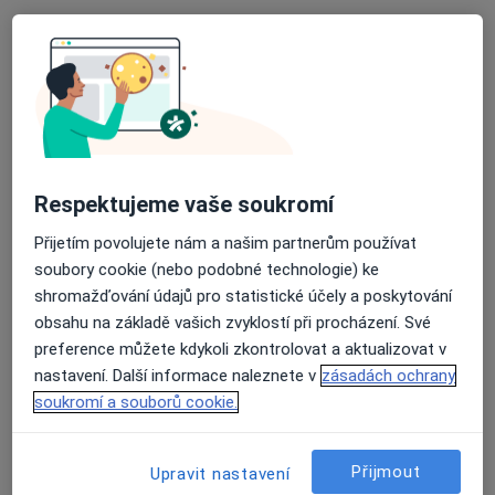
Hloubětínská 3/13, Praha
•
Mapa
GynCentrum Praha
Tato klinika nemá specialisty s dostupnými termíny v online kalendáři
Zobrazit profil
Respektujeme vaše soukromí
Přijetím povolujete nám a našim partnerům používat
soubory cookie (nebo podobné technologie) ke
shromažďování údajů pro statistické účely a poskytování
obsahu na základě vašich zvyklostí při procházení. Své
preference můžete kdykoli zkontrolovat a aktualizovat v
nastavení. Další informace naleznete v
zásadách ochrany
ZUBNÍ s.r.o., Dentální klinika
soukromí a souborů cookie.
Anesteziolog, Dentální hygienistka, hygienista, Zubař
Litošická 409/10, Praha
•
Mapa
Přijmout
Upravit nastavení
ZUBNÍ s.r.o., Dentální klinika