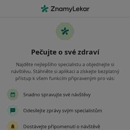
Hla
Anesteziologie • Praha, hl město Praha
Filtry
• 2
Mapa
Anesteziologie zdravotnická zařízení v
Pečujte o své zdraví
Praze Vojenská zdravotní pojišťovna ČR
Jak řadíme výsledky vyhledávání?
Najděte nejlepšího specialistu a objednejte si
návštěvu. Stáhněte si aplikaci a získejte bezplatný
přístup k všem funkcím připraveným pro vás:
Snadno spravujte své návštěvy
Odesílejte zprávy svým specialistům
OB klinika a.s.
Dostávejte připomenutí o návštěvě
·
Více
Anesteziolog, Chirurg, Gastroenterolog