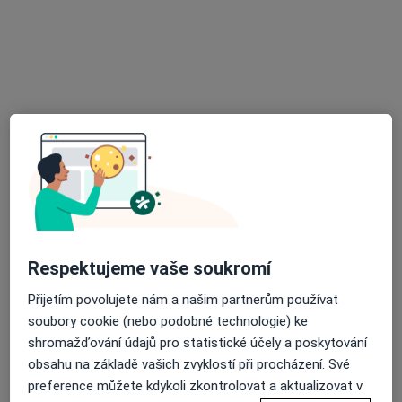
Tato klinika nemá specialisty s dostupnými termíny v online kalendáři
Zobrazit profil
Poliklinika Modřany
Respektujeme vaše soukromí
·
Více
Pediatr, Alergolog, Anesteziolog
121 názorů
Přijetím povolujete nám a našim partnerům používat
soubory cookie (nebo podobné technologie) ke
Soukalova 3355, Praha
•
Mapa
shromažďování údajů pro statistické účely a poskytování
Poliklinika Modřany
obsahu na základě vašich zvyklostí při procházení. Své
Tato klinika nemá specialisty s dostupnými termíny v online kalendáři
preference můžete kdykoli zkontrolovat a aktualizovat v