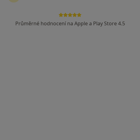
Kateřinská 1476/34, Praha
•
Mapa
Poliklinika Kateřinská
Průměrné hodnocení na Apple a Play Store 4.5
Tato klinika nemá specialisty s dostupnými termíny v online kalendáři
Zobrazit profil
OG Medical Centre s.r.o.
·
Více
Pediatr, Dermatolog, Gynekolog
8 názorů
Vodičkova 699/30, Praha
•
Mapa