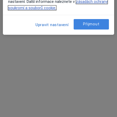
nastavení. Další informace naleznete v
zásadách ochrany
Zobrazit profil
soukromí a souborů cookie.
Přijmout
Upravit nastavení
Medifin a.s., Poliklinika Šustova
·
Více
Pediatr, Alergolog, Anesteziolog
118 názorů
Šustova 1930/2, Praha
•
Mapa
Medifin a.s., Poliklinika Šustova
Tato klinika nemá specialisty s dostupnými termíny v online kalendáři
Zobrazit profil