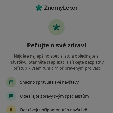
Hla
Pediatrie • Praha, hl město Praha
Filtry
• 2
Mapa
Pediatrie zdravotnická zařízení v Praze
Pečujte o své zdraví
Vojenská zdravotní pojišťovna ČR
Jak řadíme výsledky vyhledávání?
Najděte nejlepšího specialistu a objednejte si
návštěvu. Stáhněte si aplikaci a získejte bezplatný
přístup k všem funkcím připraveným pro vás:
Snadno spravujte své návštěvy
Odesílejte zprávy svým specialistům
Poliklinika Kateřinská
Dostávejte připomenutí o návštěvě
·
Více
Pediatr, Alergolog, Chirurg