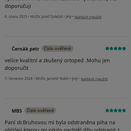
doporučuji
podle názoru uživatele A.B.
6. února 2025
•
MUDr. Josef Doležal
•
Jiný
•
Nahlásit zneužití
Černák petr
Číslo ověřené
Č
velice kvalitní a zkušený ortoped .Mohu jen
doporučit
podle názoru uživatele Černák 
7. července 2024
•
MUDr. Jaromír Rubín
•
Jiný
•
Nahlásit zneužití
MBS
Číslo ověřené
M
Paní dr.Bruhovou mi byla odstraněna piha na
obličeji,kterou mi nikdo nechtěl dřív odstranit z