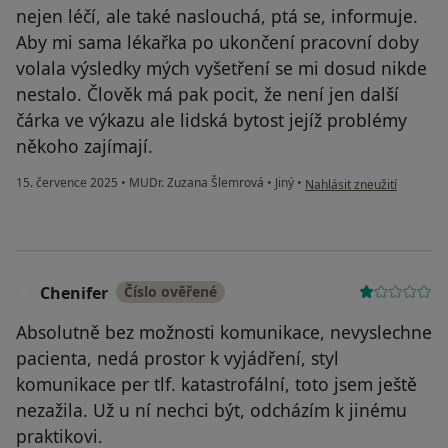
nejen léčí, ale také naslouchá, ptá se, informuje.
Aby mi sama lékařka po ukončení pracovní doby
volala výsledky mých vyšetření se mi dosud nikde
nestalo. Člověk má pak pocit, že není jen další
čárka ve výkazu ale lidská bytost jejíž problémy
někoho zajímají.
podle názoru uživatele S
15. července 2025
•
MUDr. Zuzana Šlemrová
•
Jiný
•
Nahlásit zneužití
Chenifer
Číslo ověřené
C
Absolutně bez možnosti komunikace, nevyslechne
pacienta, nedá prostor k vyjádření, styl
komunikace per tlf. katastrofální, toto jsem ještě
nezažila. Už u ní nechci být, odcházím k jinému
praktikovi.