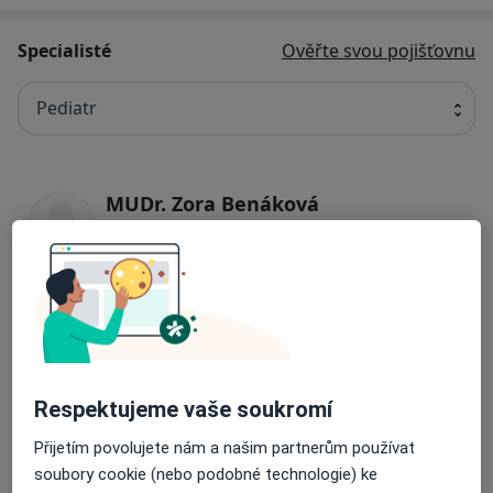
Specialisté
Ověřte svou pojišťovnu
Pediatr
MUDr. Zora Benáková
Pediatr
16 názorů
Karel Kopecký
Pediatr
27 názorů
Respektujeme vaše soukromí
Přijetím povolujete nám a našim partnerům používat
Jana Gregarová
soubory cookie (nebo podobné technologie) ke
Pediatr