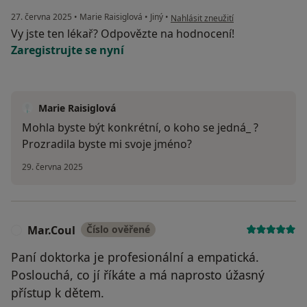
podle názoru uživatele Chenifer
27. června 2025
•
Marie Raisiglová
•
Jiný
•
Nahlásit zneužití
Vy jste ten lékař? Odpovězte na hodnocení!
Zaregistrujte se nyní
Marie Raisiglová
Mohla byste být konkrétní, o koho se jedná_ ?
Prozradila byste mi svoje jméno?
29. června 2025
Mar.Coul
Číslo ověřené
M
Paní doktorka je profesionální a empatická.
Poslouchá, co jí říkáte a má naprosto úžasný
přístup k dětem.