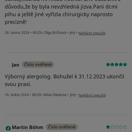
důvodu,že by byla nevzhledná jizva.Pani dr.mi
pihu a ještě jiné vyřízla chirurgicky naprosto
precizně!
podle názoru uživatele MBS
26. února 2024
•
MUDr. Olga Brůhová
•
Jiný
•
Nahlásit zneužití
Jan
Číslo ověřené
J
Výborný alergolog. Bohužel k 31.12.2023 ukončil
svou praxi.
podle názoru uživatele Jan
16. ledna 2024
•
MUDr. Milan Radosta
•
Jiný
•
Nahlásit zneužití
Martin Böhm
Číslo ověřené
M