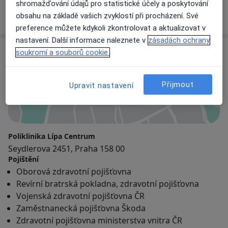
shromažďování údajů pro statistické účely a poskytování
9 názorů
obsahu na základě vašich zvyklostí při procházení. Své
preference můžete kdykoli zkontrolovat a aktualizovat v
nastavení. Další informace naleznete v
zásadách ochrany
Adresa
soukromí a souborů cookie.
Přijmout
Upravit nastavení
Přiblížit mapu
Poliklinika Lípa Centrum
Seydlerova 2451, Praha 158 00
Pojištění
Oborová zdravotní pojišťovna
Revírní bratrská pokladna, zdravotní pojišťovna
Vojenská zdravotní pojišťovna ČR
Zaměstnanecká pojišťovna Škoda
Zdravotní pojišťovna ministerstva vnitra ČR