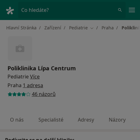
Hla
Co hledáte?
Hlavní Stránka
Zařízení
Pediatrie
Praha
Poliklin
Změna města
Poliklinika Lípa Centrum
Pediatrie
Více
Praha
1 adresa
46 názorů
O nás
Specialisté
Adresy
Názory
Podívejte se na další kliniky