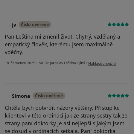
jv
Číslo ověřené
J
Pan Leština mi změnil život. Chytrý, vzdělaný a
empatický člověk, kterému jsem maximálně
vděčný.
podle názoru uživatele jv
18. července 2025
•
MUDr. Jaroslav Leština
•
Jiný
•
Nahlásit zneužití
Simona
Číslo ověřené
S
Chtěla bych potvrdit názory většiny. Přístup ke
klientovi v této ordinaci jak ze strany sestry tak ze
strany paní doktorky je asi nejlepší s jakým jsem
se dosud v ordinacích setkala. Paní doktorka