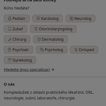
Koho hledáte?
Pediatr
Kardiolog
Neurolog
Zubař
Otorinolaryngolog
Chirurg
Dermatolog
Psychiatr
Psycholog
Ortoped
Gynekolog
Hledejte jinou specializaci
O nás
Komplexlužeb z oblasti praktického lékařství, ORL,
neurologie, zubní, laboratoře, chirurgie.