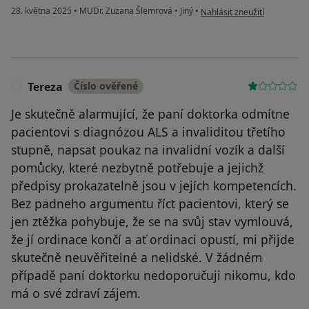
podle názoru uživatele Mar.
28. května 2025
•
MUDr. Zuzana Šlemrová
•
Jiný
•
Nahlásit zneužití
Tereza
Číslo ověřené
T
Je skutečně alarmující, že paní doktorka odmítne
pacientovi s diagnózou ALS a invaliditou třetího
stupně, napsat poukaz na invalidní vozík a další
pomůcky, které nezbytně potřebuje a jejichž
předpisy prokazatelně jsou v jejích kompetencích.
Bez padneho argumentu říct pacientovi, který se
jen ztěžka pohybuje, že se na svůj stav vymlouvá,
že jí ordinace končí a ať ordinaci opustí, mi přijde
skutečně neuvěřitelné a nelidské. V žádném
případě paní doktorku nedoporučuji nikomu, kdo
má o své zdraví zájem.