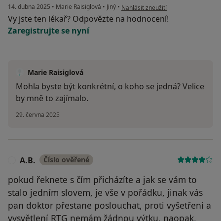
podle názoru uživatele Tereza
14. dubna 2025
•
Marie Raisiglová
•
Jiný
•
Nahlásit zneužití
Vy jste ten lékař? Odpovězte na hodnocení!
Zaregistrujte se nyní
Marie Raisiglová
Mohla byste být konkrétní, o koho se jedná? Velice
by mně to zajímalo.
29. června 2025
A.B.
Číslo ověřené
A
pokud řeknete s čím přicházíte a jak se vám to
stalo jedním slovem, je vše v pořádku, jinak vás
pan doktor přestane poslouchat, proti vyšetření a
vysvětlení RTG nemám žádnou výtku, naopak,