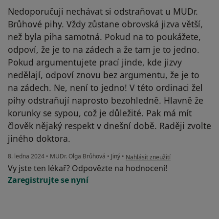
Nedoporučuji nechávat si odstraňovat u MUDr.
Brůhové pihy. Vždy zůstane obrovská jizva větší,
než byla piha samotná. Pokud na to poukážete,
odpoví, že je to na zádech a že tam je to jedno.
Pokud argumentujete prací jinde, kde jizvy
nedělají, odpoví znovu bez argumentu, že je to
na zádech. Ne, není to jedno! V této ordinaci žel
pihy odstraňují naprosto bezohledně. Hlavně že
korunky se sypou, což je důležité. Pak má mít
člověk nějaký respekt v dnešní době. Raději zvolte
jiného doktora.
podle názoru uživatele Martin Bö
8. ledna 2024
•
MUDr. Olga Brůhová
•
Jiný
•
Nahlásit zneužití
Vy jste ten lékař? Odpovězte na hodnocení!
Zaregistrujte se nyní