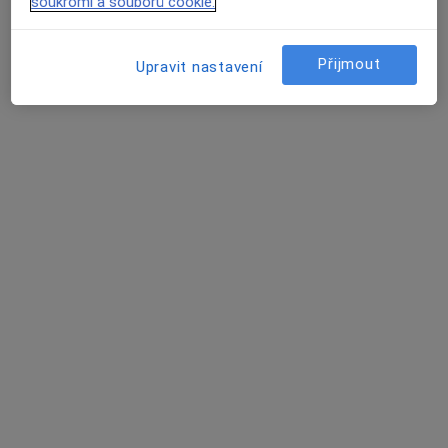
soukromí a souborů cookie.
Zobrazit profil
Přijmout
Upravit nastavení
Stomatologická péče
Zubař, Dentální hygienistka, hygienista
120 názorů
Adresa 1
Adresa 2
Vratislavova 11, Praha
•
Mapa
Stomatologická péče