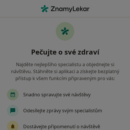
Hla
Zubní Lékařství • Praha, hl město Praha
Filtry
• 2
Mapa
Zubní lékařství zdravotnická zařízení v
Pečujte o své zdraví
Praze Oborová zdravotní pojišťovna
Jak řadíme výsledky vyhledávání?
Najděte nejlepšího specialistu a objednejte si
návštěvu. Stáhněte si aplikaci a získejte bezplatný
přístup k všem funkcím připraveným pro vás:
Snadno spravujte své návštěvy
Odesílejte zprávy svým specialistům
KissDent, s.r.o.
Dostávejte připomenutí o návštěvě
Zubař, Dentální hygienistka, hygienista