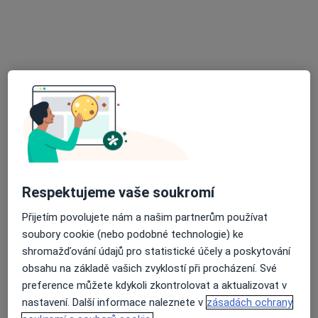
ProMag Dental
Zubař, Dentální hygienistka, hygienista
50 názorů
Adresa 1
Adresa 2
Respektujeme vaše soukromí
Přijetím povolujete nám a našim partnerům používat
Hostinského 7, Praha
•
Mapa
soubory cookie (nebo podobné technologie) ke
ProMag Dental
shromažďování údajů pro statistické účely a poskytování
Ošetření zubního kazu
obsahu na základě vašich zvyklostí při procházení. Své
Více
preference můžete kdykoli zkontrolovat a aktualizovat v
nastavení. Další informace naleznete v
zásadách ochrany
Tato klinika nemá specialisty s dostupnými termíny v online kalendáři