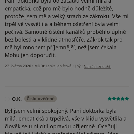
Paní doktorka byla od začátku velmi milá a
empatická, což pro mě bylo hodně důležité,
protože jsem měla velký strach ze zákroku. Vše mi
trpělivě vysvětlila a během ošetření byla velmi
pečlivá. Samotné čištění kanálků proběhlo úplně
bez bolesti a v klidné atmosféře. Zákrok tak pro
mě byl mnohem příjemnější, než jsem čekala.
Mohu jen doporučit.
podle názoru uživatele K.G.
27. května 2026
•
MDDr. Lenka Jeništová
•
Jiný
•
Nahlásit zneužití
O.K.
Číslo ověřené
O
Byl jsem velmi spokojený. Paní doktorka byla
milá, empatická a trpělivá, vše v klidu vysvětlila a
člověk se u ní cítil opravdu příjemně. Oceňuji
hlavně její lidský a profesionální přístup. Moc