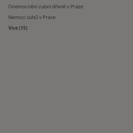
Onemocnění zubní dřeně v Praze
Nemoci zubů v Praze
Více (15)
Více v kategorii: Nejčastěji léčené nemoci