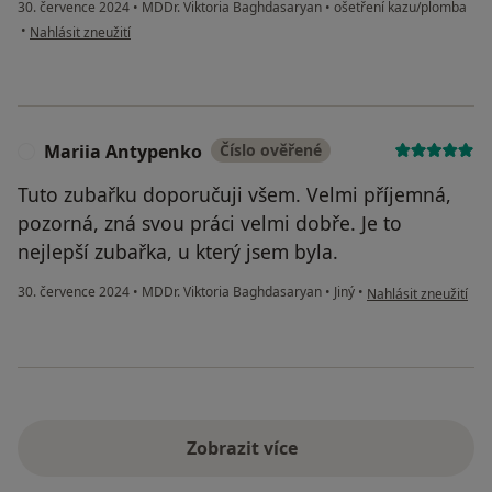
30. července 2024
•
MDDr. Viktoria Baghdasaryan
•
ošetření kazu/plomba
podle názoru uživatele B.G.
•
Nahlásit zneužití
Mariia Antypenko
Číslo ověřené
M
Tuto zubařku doporučuji všem. Velmi příjemná,
pozorná, zná svou práci velmi dobře. Je to
nejlepší zubařka, u který jsem byla.
podle názoru uživat
30. července 2024
•
MDDr. Viktoria Baghdasaryan
•
Jiný
•
Nahlásit zneužití
Zobrazit více