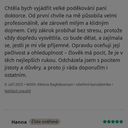
Chtěla bych vyjádřit velké poděkování paní
doktorce. Od první chvíle na mě působila velmi
profesionálně, ale zároveň milým a klidným
dojmem. Celý zákrok probíhal bez stresu, protože
vždy dopředu vysvětlila, co bude dělat, a zajímala
se, jestli je mi vše příjemné. Opravdu oceňuji její
pečlivost a ohleduplnost – člověk má pocit, že je v
těch nejlepších rukou. Odcházela jsem s pocitem
jistoty a důvěry, a proto ji ráda doporučím i
ostatním.
9. září 2025
•
MDDr. Viktoria Baghdasaryan
•
ošetření kazu/plomba
•
podle názoru uživatele Tamara Taras
Nahlásit zneužití
Hanna
Číslo ověřené
H