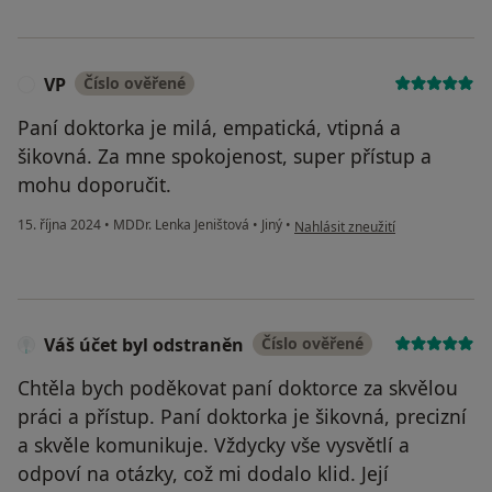
VP
Číslo ověřené
V
Paní doktorka je milá, empatická, vtipná a
šikovná. Za mne spokojenost, super přístup a
mohu doporučit.
podle názoru uživatele VP
15. října 2024
•
MDDr. Lenka Jeništová
•
Jiný
•
Nahlásit zneužití
Váš účet byl odstraněn
Číslo ověřené
Chtěla bych poděkovat paní doktorce za skvělou
práci a přístup. Paní doktorka je šikovná, precizní
a skvěle komunikuje. Vždycky vše vysvětlí a
odpoví na otázky, což mi dodalo klid. Její