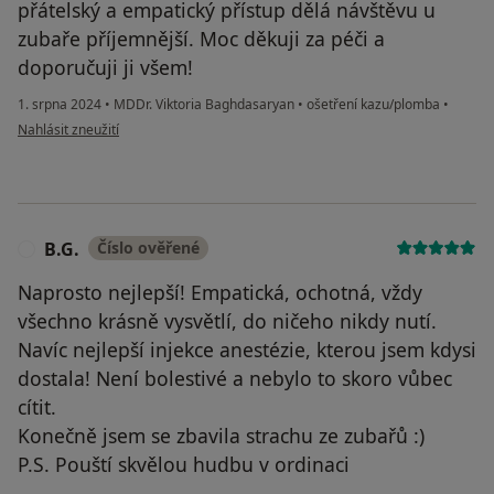
přátelský a empatický přístup dělá návštěvu u
zubaře příjemnější. Moc děkuji za péči a
doporučuji ji všem!
1. srpna 2024
•
MDDr. Viktoria Baghdasaryan
•
ošetření kazu/plomba
•
podle názoru uživatele Váš účet byl odstraněn
Nahlásit zneužití
B.G.
Číslo ověřené
B
Naprosto nejlepší! Empatická, ochotná, vždy
všechno krásně vysvětlí, do ničeho nikdy nutí.
Navíc nejlepší injekce anestézie, kterou jsem kdysi
dostala! Není bolestivé a nebylo to skoro vůbec
cítit.
Konečně jsem se zbavila strachu ze zubařů :)
P.S. Pouští skvělou hudbu v ordinaci