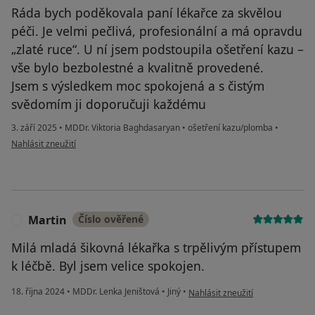
Ráda bych poděkovala paní lékařce za skvělou
péči. Je velmi pečlivá, profesionální a má opravdu
„zlaté ruce“. U ní jsem podstoupila ošetření kazu –
vše bylo bezbolestné a kvalitně provedené.
Jsem s výsledkem moc spokojená a s čistým
svědomím ji doporučuji každému
3. září 2025
•
MDDr. Viktoria Baghdasaryan
•
ošetření kazu/plomba
•
podle názoru uživatele Hanna
Nahlásit zneužití
Martin
Číslo ověřené
M
Milá mladá šikovná lékařka s trpělivým přístupem
k léčbě. Byl jsem velice spokojen.
podle názoru uživatele Martin
18. října 2024
•
MDDr. Lenka Jeništová
•
Jiný
•
Nahlásit zneužití