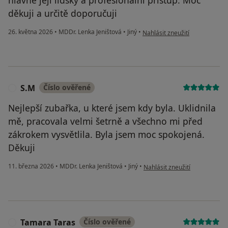
děkuji a určitě doporučuji
podle názoru uživatele O.K.
26. května 2026
•
MDDr. Lenka Jeništová
•
Jiný
•
Nahlásit zneužití
S.M
Číslo ověřené
S
Nejlepší zubařka, u které jsem kdy byla. Uklidnila
mě, pracovala velmi šetrně a všechno mi před
zákrokem vysvětlila. Byla jsem moc spokojená.
Děkuji
podle názoru uživatele S.M
11. března 2026
•
MDDr. Lenka Jeništová
•
Jiný
•
Nahlásit zneužití
Tamara Taras
Číslo ověřené
T