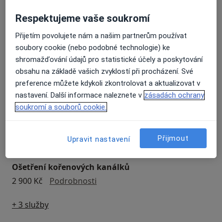
Objednat se
Respektujeme vaše soukromí
Přijetím povolujete nám a našim partnerům používat
Preventivní prohlídky
soubory cookie (nebo podobné technologie) ke
preventivní prohlídky
Podrobnosti
shromažďování údajů pro statistické účely a poskytování
obsahu na základě vašich zvyklostí při procházení. Své
Implantáty
preference můžete kdykoli zkontrolovat a aktualizovat v
implantáty
nastavení. Další informace naleznete v
zásadách ochrany
15 000 Kč
Podrobnosti
soukromí a souborů cookie.
Zirkoniové korunky
zirkoniové korunky
10 000 Kč
Podrobnosti
Přijmout
Upravit nastavení
Ošetření kořenových kanálků
ošetření kořenových kanálků
2 900 Kč
Podrobnosti
+ 3 služby