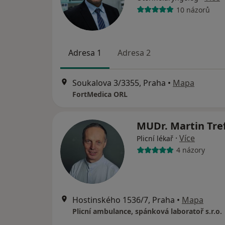
10 názorů
Adresa 1
Adresa 2
Soukalova 3/3355, Praha
•
Mapa
FortMedica ORL
MUDr. Martin Tre
·
Více
Plicní lékař
4 názory
Hostinského 1536/7, Praha
•
Mapa
Plicní ambulance, spánková laboratoř s.r.o.