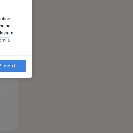
i
dobné
ahu na
lovat a
omí a
Po
Út
St
řijmout
10 Srpen
11 Srpen
12 Srpen
i