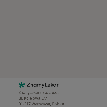
Kontakt
ZnamyLekar - Hlavní stránka
ZnanyLekarz Sp. z o.o.
ul. Kolejowa 5/7
01-217 Warszawa, Polska