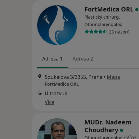
FortMedica ORL
Plastický chirurg,
Otorinolaryngolog
23 názorů
Adresa 1
Adresa 2
Soukalova 3/3355, Praha
•
Mapa
FortMedica ORL
Ultrazvuk
Více
MUDr. Nadeem
Choudhary
·
Více
Otorinolaryngolog