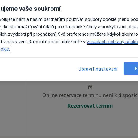
ujeme vaše soukromí
Online rezervace termínu není k dispozic
ovolujete nám a našim partnerům používat soubory cookie (nebo po
Zobrazit telefonní číslo
e) ke shromažďování údajů pro statistické účely a poskytování obs
ich zvyklostí při procházení. Své preference můžete kdykoli zkontro
t v nastavení. Další informace naleznete v
zásadách ochrany soukr
okie.
ová
Dnes
Zítra
So
Ne
P
Upravit nastavení
6 Srpen
7 Srpen
8 Srpen
9 Srpen
e
Online rezervace termínu není k dispozic
Rezervovat termín