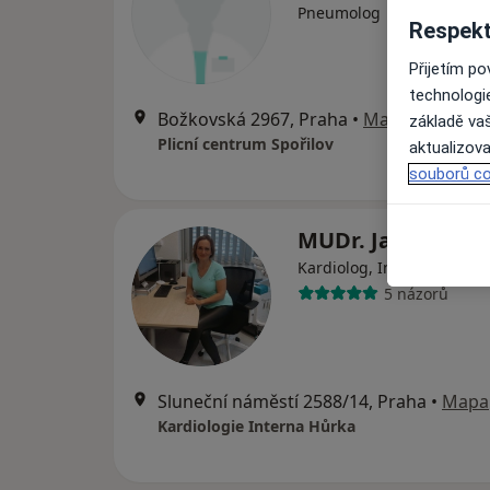
Pneumolog
Respekt
Přijetím p
technologi
Božkovská 2967, Praha
•
Mapa
základě vaš
Plicní centrum Spořilov
aktualizova
souborů co
MUDr. Jana Buck
·
Víc
Kardiolog, Internista
5 názorů
Sluneční náměstí 2588/14, Praha
•
Mapa
Kardiologie Interna Hůrka