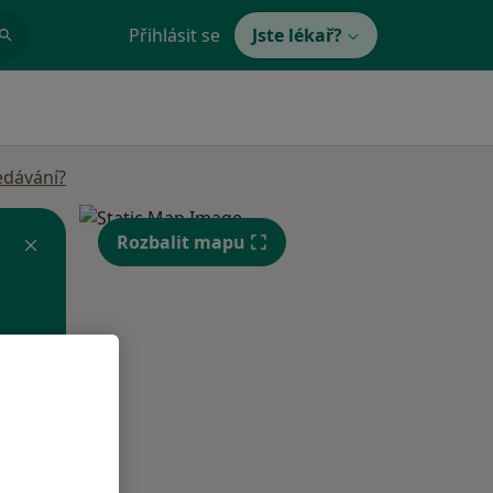
Přihlásit se
Jste lékař?
edávání?
Rozbalit mapu
Po
Út
St
10 Srpen
11 Srpen
12 Srpen