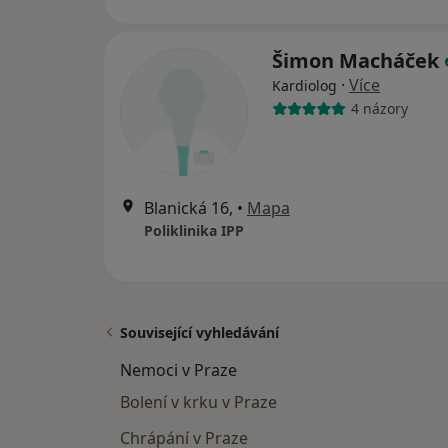
Šimon Macháček
·
Více
Kardiolog
4 názory
Blanická 16,
•
Mapa
Poliklinika IPP
Související vyhledávání
Nemoci v Praze
Bolení v krku v Praze
Chrápání v Praze