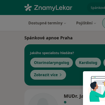
specializ
Dostupné termíny
Pojištění
Spánkové apnoe Praha
Jakého specialistu hledáte?
Otorinolaryngolog
Kardiolog
Zobrazit více
MUDr. Jaroslav L