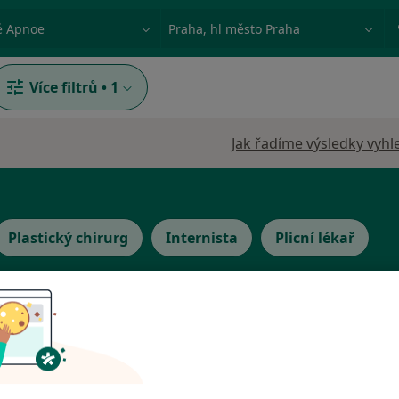
ace, nemoc nebo příjmení
Město nebo region
Více filtrů
•
1
Jak řadíme výsledky vyhl
Plastický chirurg
Internista
Plicní lékař
něnička
Dnes
Zítra
So
Ne
6 Srpen
7 Srpen
8 Srpen
9 Srpen