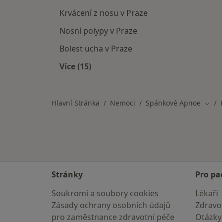
Krvácení z nosu v Praze
Nosní polypy v Praze
Bolest ucha v Praze
Více (15)
Více v kategorii: Nemoci v Praze
Hlavní Stránka
Nemoci
Spánkové Apnoe
Změn
Stránky
Pro pa
Soukromí a soubory cookies
Lékaři
Zásady ochrany osobních údajů
Zdravot
pro zaměstnance zdravotní péče
Otázky