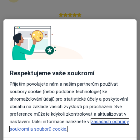
Průměrné hodnocení na Apple a Play Store 4.5
MUDr. Jana Bucková
·
Více
Kardiolog, Internista
5 názorů
Sluneční náměstí 2588/14, Praha
•
Mapa
Kardiologie Interna Hůrka
Tento specialista nenabízí online rezervaci termínu na této adrese.
Respektujeme vaše soukromí
Rezervovat termín
Přijetím povolujete nám a našim partnerům používat
soubory cookie (nebo podobné technologie) ke
shromažďování údajů pro statistické účely a poskytování
obsahu na základě vašich zvyklostí při procházení. Své
preference můžete kdykoli zkontrolovat a aktualizovat v
nastavení. Další informace naleznete v
zásadách ochrany
soukromí a souborů cookie.