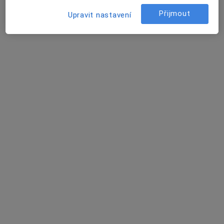
Přijmout
Upravit nastavení
FortMedica ORL
Plastický chirurg, Otorinolaryngolog
23 názorů
Adresa 1
Adresa 2
Soukalova 3/3355, Praha
•
Mapa
FortMedica ORL
Ultrazvuk
Více
Tato klinika nemá specialisty s dostupnými termíny v online kalendáři
Zobrazit profil