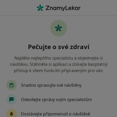
Hla
Obstrukční Spánkové Apnoe • Praha, hl město Praha
Filtry
• 1
Mapa
Obstrukční spánkové apnoe Praha
Pečujte o své zdraví
Jak řadíme výsledky vyhledávání?
Najděte nejlepšího specialistu a objednejte si
návštěvu. Stáhněte si aplikaci a získejte bezplatný
Jakého specialistu hledáte?
přístup k všem funkcím připraveným pro vás:
Otorinolaryngolog
Kardiolog
Plastický c
Snadno spravujte své návštěvy
Odesílejte zprávy svým specialistům
Dostávejte připomenutí o návštěvě