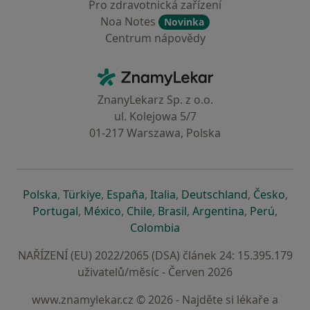
Pro zdravotnická zařízení
Noa Notes
Novinka
Centrum nápovědy
Kontakt
ZnamyLekar - Hlavní stránka
ZnanyLekarz Sp. z o.o.
ul. Kolejowa 5/7
01-217 Warszawa, Polska
se otevře v nové záložce
se otevře v nové záložce
se otevře v nové záložce
se otevře v nové záložce
se otevře v 
se o
Polska
,
Türkiye
,
España
,
Italia
,
Deutschland
,
Česko
,
se otevře v nové záložce
se otevře v nové záložce
se otevře v nové záložce
se otevře v nové záložc
se otevře v 
se ote
Portugal
,
México
,
Chile
,
Brasil
,
Argentina
,
Perú
,
se otevře v nové záložce
Colombia
NAŘÍZENÍ (EU) 2022/2065 (DSA) článek 24: 15.395.179
uživatelů/měsíc - Červen 2026
www.znamylekar.cz © 2026 - Najděte si lékaře a