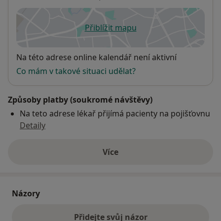
Přiblížit mapu
se otevře v nové záložce
Dostupnost
Na této adrese online kalendář není aktivní
Co mám v takové situaci udělat?
Způsoby platby (soukromé návštěvy)
Na teto adrese lékař přijímá pacienty na pojišťovnu
Detaily
Více
o adrese
Názory
Přidejte svůj názor