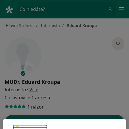
Hla
Co hledáte?
Hlavní Stránka
Internista
Eduard Kroupa
MUDr.
Eduard Kroupa
o specializacích
Internista
·
Více
Chrášťovice
1 adresa
1 názor
Kontaktní údaje