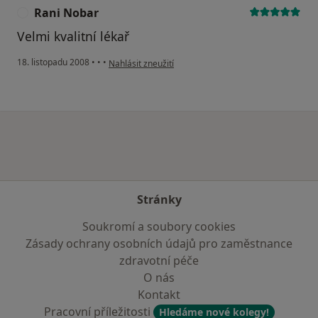
Rani Nobar
R
Velmi kvalitní lékař
podle názoru uživatele Rani Nobar
18. listopadu 2008
•
•
•
Nahlásit zneužití
Stránky
Soukromí a soubory cookies
Zásady ochrany osobních údajů pro zaměstnance
zdravotní péče
O nás
Kontakt
Pracovní příležitosti
Hledáme nové kolegy!