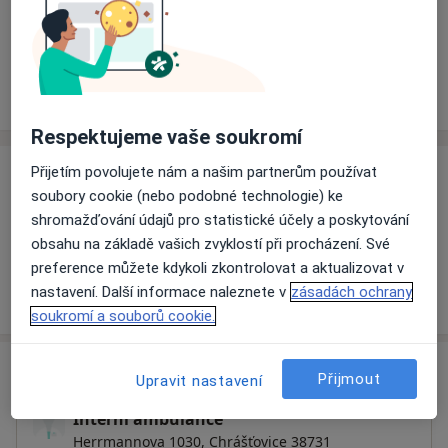
Rezervovat termín
Ceník
Adresy
Názory pacientů (1)
Respektujeme vaše soukromí
Přijetím povolujete nám a našim partnerům používat
Ceník
soubory cookie (nebo podobné technologie) ke
Informace o službách a cenách nejsou k dispozici
shromažďování údajů pro statistické účely a poskytování
Tento specialista ještě nepřidával žádné informace o
obsahu na základě vašich zvyklostí při procházení. Své
svých službách.
preference můžete kdykoli zkontrolovat a aktualizovat v
nastavení. Další informace naleznete v
zásadách ochrany
soukromí a souborů cookie.
Adresa
Přijmout
Upravit nastavení
Interní ambulance
Herrmannova 1030,
Chrášťovice 38731