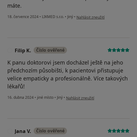
máte.
podle názoru uživatele Váš účet byl
18. července 2024
•
LIKMED s.r.o.
•
Jiný
•
Nahlásit zneužití
Filip K.
Číslo ověřené
F
K panu doktorovi jsem docházel ještě na jeho
předchozím působišti, k pacientovi přistupuje
velice empaticky a profesionálně. Více takových
lékařů!
podle názoru uživatele Filip K.
16. dubna 2024
•
jiné místo
•
Jiný
•
Nahlásit zneužití
Jana V.
Číslo ověřené
J