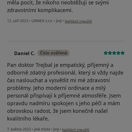
měla pocit, že nikoho neobtěžuji se svými
zdravotními komplikacemi.
podle názoru uživatele E. Z.
12. září 2023
•
LIKMED s.r.o.
•
Jiný
•
Nahlásit zneužití
Daniel C.
Číslo ověřené
D
Pan doktor Trejbal je empatický, příjemný a
odborně zdatný profesionál, který si vždy najde
čas naslouchat a vysvětlit mi mé zdravotní
problémy. Jeho moderní ordinace a milý
personál přispívají k příjemné atmosféře. Jsem
opravdu nadmíru spokojen s jeho péčí a mám
obrovskou radost, že jsem konečně našel
kvalitního lékaře.
podle názoru uživatele Daniel C.
7. května 2023
•
jiné místo
•
Jiný
•
Nahlásit zneužití