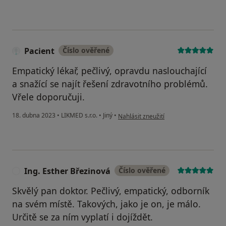
Pacient
Číslo ověřené
Empatický lékař, pečlivý, opravdu naslouchající
a snažící se najít řešení zdravotního problémů.
Vřele doporučuji.
podle názoru uživatele Pacient
18. dubna 2023
•
LIKMED s.r.o.
•
Jiný
•
Nahlásit zneužití
Ing. Esther Březinová
Číslo ověřené
I
Skvělý pan doktor. Pečlivý, empatický, odborník
na svém místě. Takových, jako je on, je málo.
Určitě se za ním vyplatí i dojíždět.