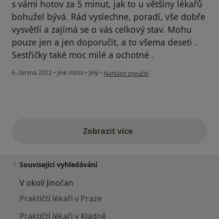
s vámi hotov za 5 minut, jak to u většiny lékařů
bohužel bývá. Rád vyslechne, poradí, vše dobře
vysvětlí a zajímá se o vás celkový stav. Mohu
pouze jen a jen doporučit, a to všema deseti .
Sestřičky také moc milé a ochotné .
podle názoru uživatele Šárka
6. června 2022
•
jiné místo
•
Jiný
•
Nahlásit zneužití
Zobrazit více
výše uvedené názory
Související vyhledávání
V okolí Jinočan
Praktičtí lékaři v Praze
Praktičtí lékaři v Kladně