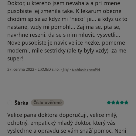
Doktor, u ktereho jsem nevahala a pri zmene
pusobiste jej zmenila take. K lekarum obecne
chodim spise az kdyz mi "neco" je... a kdyz uz to
nastane, vzdy mi pomohl... Zajima se, pta se,
navrhne reseni, da se s nim mluvit, vysvetli...
Nove pusobiste je navic velice hezke, pomerne
moderni, mile sestricky (ale ty byly vzdy), za me
super!
podle názoru uživatele Makis
27. června 2022
•
LIKMED s.r.o.
•
Jiný
•
Nahlásit zneužití
Šárka
Číslo ověřené
Š
Velice pana doktora doporučuji, velice milý,
ochotný, empatický mladý doktor, který vás
vyslechne a opravdu se vám snaží pomoc. Není