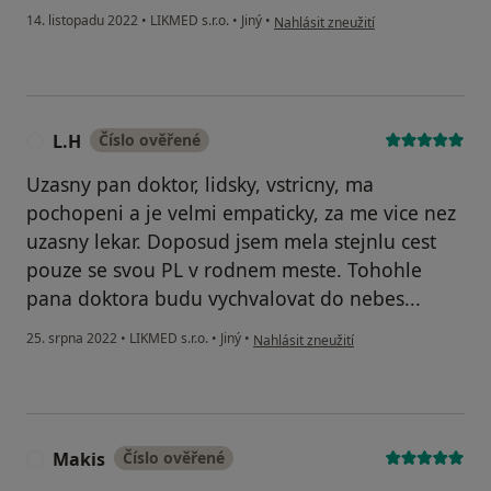
podle názoru uživatele Ing. Esther 
14. listopadu 2022
•
LIKMED s.r.o.
•
Jiný
•
Nahlásit zneužití
L.H
Číslo ověřené
L
Uzasny pan doktor, lidsky, vstricny, ma
pochopeni a je velmi empaticky, za me vice nez
uzasny lekar. Doposud jsem mela stejnlu cest
pouze se svou PL v rodnem meste. Tohohle
pana doktora budu vychvalovat do nebes...
podle názoru uživatele L.H
25. srpna 2022
•
LIKMED s.r.o.
•
Jiný
•
Nahlásit zneužití
Makis
Číslo ověřené
M