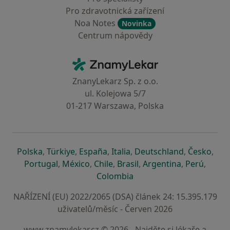
Pro zdravotnická zařízení
Noa Notes
Novinka
Centrum nápovědy
Kontakt
ZnamyLekar - Hlavní stránka
ZnanyLekarz Sp. z o.o.
ul. Kolejowa 5/7
01-217 Warszawa, Polska
se otevře v nové záložce
se otevře v nové záložce
se otevře v nové záložce
se otevře v nové záložce
se otevře v 
se o
Polska
,
Türkiye
,
España
,
Italia
,
Deutschland
,
Česko
,
se otevře v nové záložce
se otevře v nové záložce
se otevře v nové záložce
se otevře v nové záložc
se otevře v 
se ote
Portugal
,
México
,
Chile
,
Brasil
,
Argentina
,
Perú
,
se otevře v nové záložce
Colombia
NAŘÍZENÍ (EU) 2022/2065 (DSA) článek 24: 15.395.179
uživatelů/měsíc - Červen 2026
www.znamylekar.cz © 2026 - Najděte si lékaře a