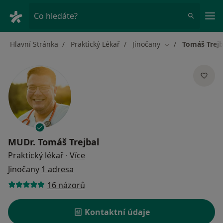
Hla
Co hledáte?
Hlavní Stránka
Praktický Lékař
Jinočany
Tomáš Trejb
Změna města
MUDr.
Tomáš Trejbal
o specializacích
Praktický lékař
·
Více
Jinočany
1 adresa
16 názorů
Kontaktní údaje