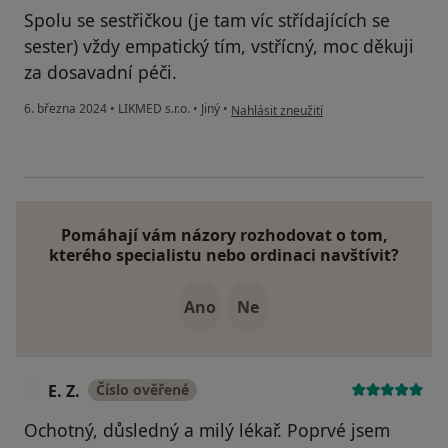
Spolu se sestřičkou (je tam víc střídajících se
sester) vždy empatický tím, vstřícný, moc děkuji
za dosavadní péči.
podle názoru uživatele Jana V.
6. března 2024
•
LIKMED s.r.o.
•
Jiný
•
Nahlásit zneužití
Pomáhají vám názory rozhodovat o tom,
kterého specialistu nebo ordinaci navštívit?
Ano
Ne
E. Z.
Číslo ověřené
E
Ochotný, důsledný a milý lékař. Poprvé jsem