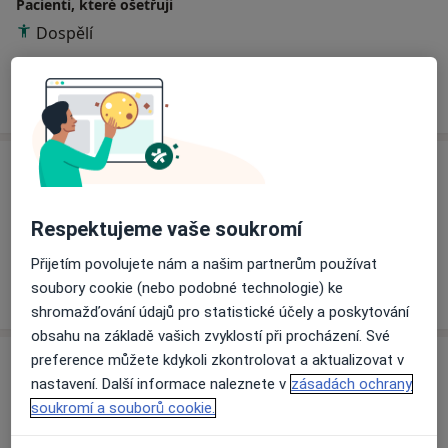
Pacienti, které ošetřuji
Dospělí
Více
o zkušenostech
Ceník
Informace o službách a cenách nejsou k dispozici
Respektujeme vaše soukromí
Tento specialista ještě nepřidával žádné informace o
svých službách.
Přijetím povolujete nám a našim partnerům používat
soubory cookie (nebo podobné technologie) ke
shromažďování údajů pro statistické účely a poskytování
obsahu na základě vašich zvyklostí při procházení. Své
preference můžete kdykoli zkontrolovat a aktualizovat v
Adresa
nastavení. Další informace naleznete v
zásadách ochrany
soukromí a souborů cookie.
LIKMED s.r.o.
Náměstí 5. května,
Praha 8
,
Jinočany
252 25