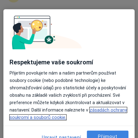
3 názory
Pardubice , Arnšta z Pardubic , 2082, Pardubice
•
Mapa
Průměrné hodnocení na Apple a Play Store 4.5
Ordinace
Tento specialista nenabízí online rezervaci termínu na této adrese.
Rezervovat termín
Respektujeme vaše soukromí
Přijetím povolujete nám a našim partnerům používat
soubory cookie (nebo podobné technologie) ke
shromažďování údajů pro statistické účely a poskytování
obsahu na základě vašich zvyklostí při procházení. Své
preference můžete kdykoli zkontrolovat a aktualizovat v
nastavení. Další informace naleznete v
zásadách ochrany
MUDr. Ivana Strouhalová
soukromí a souborů cookie.
Anesteziolog
Václavská 570, Chrudim
•
Mapa
Přijmout
Upravit nastavení