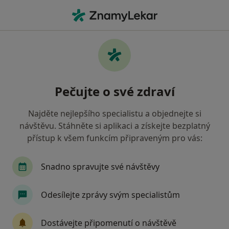
Hla
Anesteziolog • Pardubice, pardubický
Filtry
• 1
Mapa
Doporučení anesteziologové s Zdravotní
Pečujte o své zdraví
pojišťovna ministerstva vnitra ČR Pardubice
Jak řadíme výsledky vyhledávání?
Najděte nejlepšího specialistu a objednejte si
návštěvu. Stáhněte si aplikaci a získejte bezplatný
přístup k všem funkcím připraveným pro vás:
Snadno spravujte své návštěvy
Odesílejte zprávy svým specialistům
Ludvík Štorek
Dostávejte připomenutí o návštěvě
Anesteziolog