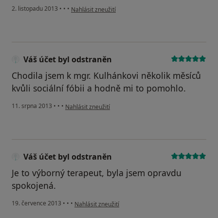
podle názoru uživatele Váš účet byl odstraněn
2. listopadu 2013
•
•
•
Nahlásit zneužití
Váš účet byl odstraněn
Chodila jsem k mgr. Kulhánkovi několik měsíců
kvůli sociální fóbii a hodně mi to pomohlo.
podle názoru uživatele Váš účet byl odstraněn
11. srpna 2013
•
•
•
Nahlásit zneužití
Váš účet byl odstraněn
Je to výborný terapeut, byla jsem opravdu
spokojená.
podle názoru uživatele Váš účet byl odstraněn
19. července 2013
•
•
•
Nahlásit zneužití