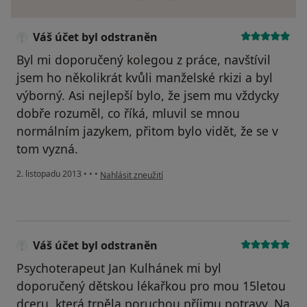
Váš účet byl odstraněn
Byl mi doporučený kolegou z práce, navštívil
jsem ho několikrát kvůli manželské rkizi a byl
výborný. Asi nejlepší bylo, že jsem mu vždycky
dobře rozuměl, co říká, mluvil se mnou
normálním jazykem, přitom bylo vidět, že se v
tom vyzná.
podle názoru uživatele Váš účet byl odstraněn
2. listopadu 2013
•
•
•
Nahlásit zneužití
Váš účet byl odstraněn
Psychoterapeut Jan Kulhánek mi byl
doporučený dětskou lékařkou pro mou 15letou
dceru, která trpěla poruchou příjmu potravy. Na