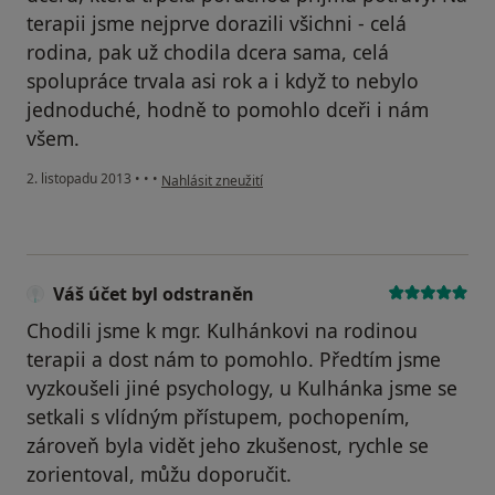
terapii jsme nejprve dorazili všichni - celá
rodina, pak už chodila dcera sama, celá
spolupráce trvala asi rok a i když to nebylo
jednoduché, hodně to pomohlo dceři i nám
všem.
podle názoru uživatele Váš účet byl odstraněn
2. listopadu 2013
•
•
•
Nahlásit zneužití
Váš účet byl odstraněn
Chodili jsme k mgr. Kulhánkovi na rodinou
terapii a dost nám to pomohlo. Předtím jsme
vyzkoušeli jiné psychology, u Kulhánka jsme se
setkali s vlídným přístupem, pochopením,
zároveň byla vidět jeho zkušenost, rychle se
zorientoval, můžu doporučit.