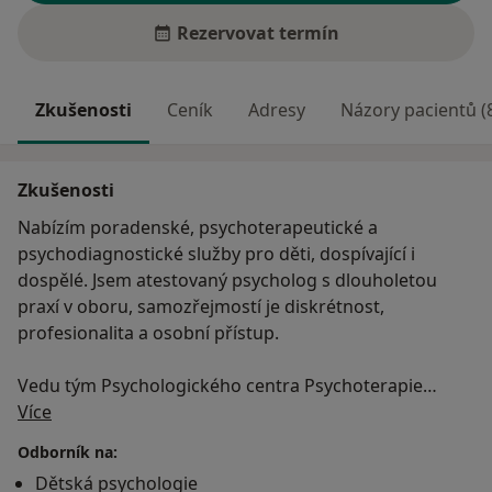
Rezervovat termín
Zkušenosti
Ceník
Adresy
Názory pacientů (
Zkušenosti
Nabízím poradenské, psychoterapeutické a
psychodiagnostické služby pro děti, dospívající i
dospělé. Jsem atestovaný psycholog s dlouholetou
praxí v oboru, samozřejmostí je diskrétnost,
profesionalita a osobní přístup.
Vedu tým Psychologického centra Psychoterapie
O mně
Anděl.
Více
Odborník na:
Pracujeme na přímou platbu i na některé zdravotní
Dětská psychologie
pojišťovny