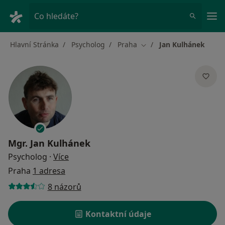
Hla
Co hledáte?
Hlavní Stránka
Psycholog
Praha
Jan Kulhánek
Změna města
Mgr.
Jan Kulhánek
o specializacích
Psycholog
·
Více
Praha
1 adresa
8 názorů
Kontaktní údaje