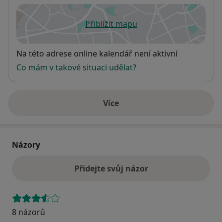
Přiblížit mapu
se otevře v nové záložce
Dostupnost
Na této adrese online kalendář není aktivní
Co mám v takové situaci udělat?
Více
o adrese
Názory
Přidejte svůj názor
8 názorů