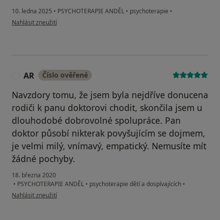
10. ledna 2025
•
PSYCHOTERAPIE ANDĚL
•
psychoterapie
•
podle názoru uživatele Katerina
Nahlásit zneužití
AR
Číslo ověřené
A
Navzdory tomu, že jsem byla nejdříve donucena
rodiči k panu doktorovi chodit, skončila jsem u
dlouhodobé dobrovolné spolupráce. Pan
doktor působí nikterak povyšujícím se dojmem,
je velmi milý, vnímavý, empatický. Nemusíte mít
žádné pochyby.
18. března 2020
•
PSYCHOTERAPIE ANDĚL
•
psychoterapie dětí a dospívajících
•
podle názoru uživatele AR
Nahlásit zneužití