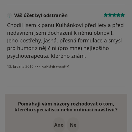
Váš účet byl odstraněn
Chodil jsem k panu Kulhánkovi před lety a před
nedávnem jsem docházení k němu obnovil.
Jeho postřehy, jasná, přesná formulace a smysl
pro humor z něj činí (pro mne) nejlepšího
psychoterapeuta, kterého znám.
podle názoru uživatele Váš účet byl odstraněn
13. března 2016
•
•
•
Nahlásit zneužití
Pomáhají vám názory rozhodovat o tom,
kterého specialistu nebo ordinaci navštívit?
Ano
Ne